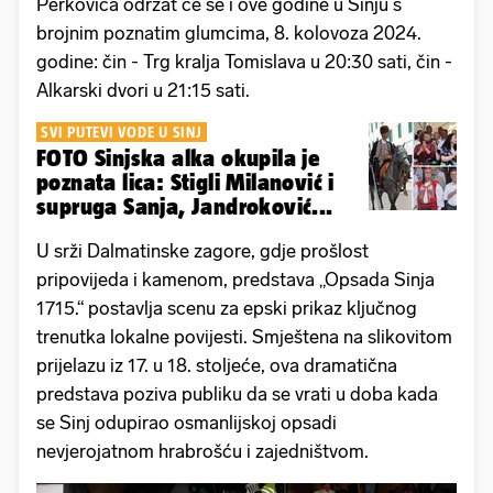
Perkovića održat će se i ove godine u Sinju s
brojnim poznatim glumcima, 8. kolovoza 2024.
godine: čin - Trg kralja Tomislava u 20:30 sati, čin -
Alkarski dvori u 21:15 sati.
SVI PUTEVI VODE U SINJ
FOTO Sinjska alka okupila je
poznata lica: Stigli Milanović i
supruga Sanja, Jandroković...
U srži Dalmatinske zagore, gdje prošlost
pripovijeda i kamenom, predstava „Opsada Sinja
1715.“ postavlja scenu za epski prikaz ključnog
trenutka lokalne povijesti. Smještena na slikovitom
prijelazu iz 17. u 18. stoljeće, ova dramatična
predstava poziva publiku da se vrati u doba kada
se Sinj odupirao osmanlijskoj opsadi
nevjerojatnom hrabrošću i zajedništvom.