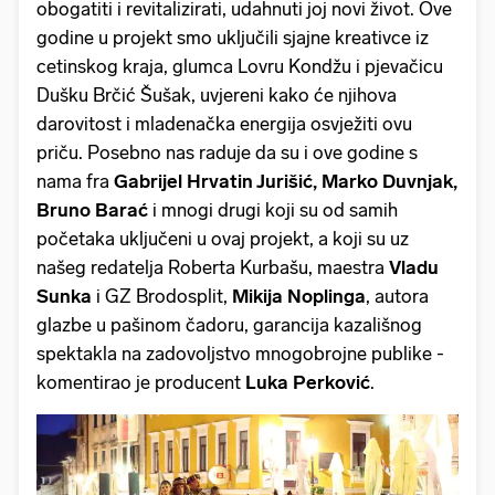
obogatiti i revitalizirati, udahnuti joj novi život. Ove
godine u projekt smo uključili sjajne kreativce iz
cetinskog kraja, glumca Lovru Kondžu i pjevačicu
Dušku Brčić Šušak, uvjereni kako će njihova
darovitost i mladenačka energija osvježiti ovu
priču. Posebno nas raduje da su i ove godine s
nama fra
Gabrijel Hrvatin Jurišić, Marko Duvnjak,
Bruno Barać
i mnogi drugi koji su od samih
početaka uključeni u ovaj projekt, a koji su uz
našeg redatelja Roberta Kurbašu, maestra
Vladu
Sunka
i GZ Brodosplit,
Mikija Noplinga
, autora
glazbe u pašinom čadoru, garancija kazališnog
spektakla na zadovoljstvo mnogobrojne publike -
komentirao je producent
Luka Perković
.