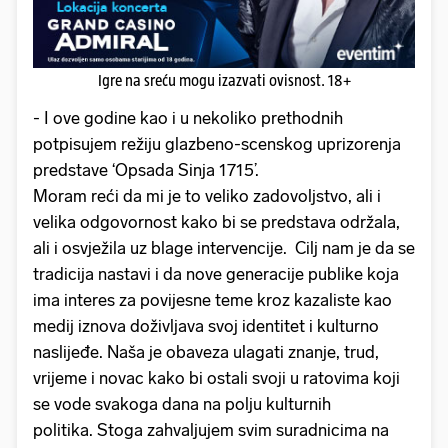
Igre na sreću mogu izazvati ovisnost. 18+
- I ove godine kao i u nekoliko prethodnih
potpisujem režiju glazbeno-scenskog uprizorenja
predstave ‘Opsada Sinja 1715’.
Moram reći da mi je to veliko zadovoljstvo, ali i
velika odgovornost kako bi se predstava održala,
ali i osvježila uz blage intervencije. Cilj nam je da se
tradicija nastavi i da nove generacije publike koja
ima interes za povijesne teme kroz kazaliste kao
medij iznova doživljava svoj identitet i kulturno
naslijeđe. Naša je obaveza ulagati znanje, trud,
vrijeme i novac kako bi ostali svoji u ratovima koji
se vode svakoga dana na polju kulturnih
politika. Stoga zahvaljujem svim suradnicima na