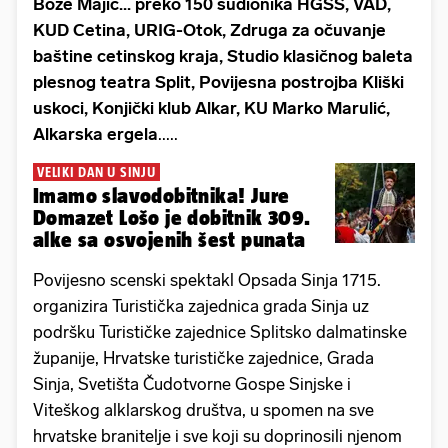
Bože Majić... preko 150 sudionika HGSS, VAD,
KUD Cetina, URIG-Otok, Zdruga za očuvanje
baštine cetinskog kraja, Studio klasičnog baleta
plesnog teatra Split, Povijesna postrojba Kliški
uskoci, Konjički klub Alkar, KU Marko Marulić,
Alkarska ergela
.....
VELIKI DAN U SINJU
Imamo slavodobitnika! Jure
Domazet Lošo je dobitnik 309.
alke sa osvojenih šest punata
Povijesno scenski spektakl Opsada Sinja 1715.
organizira Turistička zajednica grada Sinja uz
podršku Turističke zajednice Splitsko dalmatinske
županije, Hrvatske turističke zajednice, Grada
Sinja, Svetišta Čudotvorne Gospe Sinjske i
Viteškog alklarskog društva, u spomen na sve
hrvatske branitelje i sve koji su doprinosili njenom