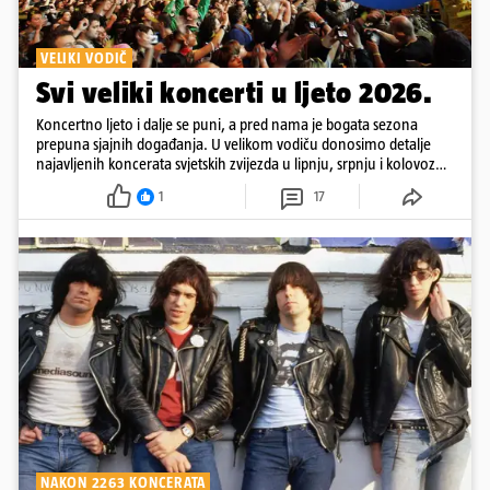
VELIKI VODIČ
Svi veliki koncerti u ljeto 2026.
Koncertno ljeto i dalje se puni, a pred nama je bogata sezona
prepuna sjajnih događanja. U velikom vodiču donosimo detalje
najavljenih koncerata svjetskih zvijezda u lipnju, srpnju i kolovozu
2026. godine.
1
17
NAKON 2263 KONCERATA