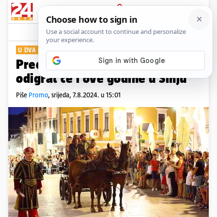
PRIJAVA
Show
Komentari
0
U DVA ČINA
Predstava 'Opsada Sinja 1715.'
odigrat će i ove godine u Sinju
Piše
Promo
,
srijeda, 7.8.2024. u 15:01