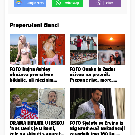
Preporučeni članci
FOTO Bujna Ashley
FOTO Ovako je Zadar
obožava premalene
uživao na praznik:
bikinije, ali njezinim
Prepune rive, more,
fanovima to uopće ne
sunce i čarobni zalazak
smeta
sunca
DRAMA HRVATA U IRSKOJ
FOTO Sjećate se Ervina iz
'Naš Denis je u komi,
Big Brothera? Nekadašnji
žele ga skinuti s aparata!
zavodnik ima 180 kg,