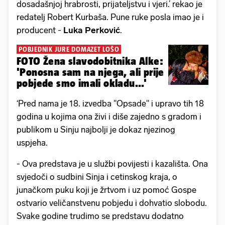
dosadašnjoj hrabrosti, prijateljstvu i vjeri.’ rekao je
redatelj Robert Kurbaša. Pune ruke posla imao je i
producent -
Luka Perković
.
POBJEDNIK JURE DOMAZET LOŠO
FOTO Žena slavodobitnika Alke:
'Ponosna sam na njega, ali prije
pobjede smo imali okladu...'
‘Pred nama je 18. izvedba "Opsade" i upravo tih 18
godina u kojima ona živi i diše zajedno s gradom i
publikom u Sinju najbolji je dokaz njezinog
uspjeha.
- Ova predstava je u službi povijesti i kazališta. Ona
svjedoči o sudbini Sinja i cetinskog kraja, o
junačkom puku koji je žrtvom i uz pomoć Gospe
ostvario veličanstvenu pobjedu i dohvatio slobodu.
Svake godine trudimo se predstavu dodatno