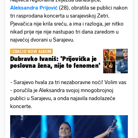
Aleksandra Prijović
(28), obratila se publici nakon
tri rasprodana koncerta u sarajevskoj Zetri.
Pjevačica nije krila sreću, a ima i razloga, jer nitko
nikad prije nje nije nastupao tri dana zaredom u
najvećoj dvorani u Sarajevu.
IZBACIO NOVI ALBUM
Dubravko Ivaniš: 'Prijovićka je
poslovna žena, nije to fenomen'
- Sarajevo hvala za tri nezaboravne noći! Volim vas
- poručila je Aleksandra svojoj mnogobrojnoj
publici u Sarajevu, a onda najavila nadolazeće
koncerte.