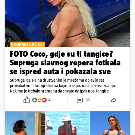
PRONAĐI GAĆICE!
FOTO Coco, gdje su ti tangice?
Supruga slavnog repera fotkala
se ispred auta i pokazala sve
Supruga Ice T-a na društvenim je mrežama objavila set
provokativnih fotografija na kojima je pozirala u seksi izdanju.
Nekima je trebalo vremena da shvate da ipak nosi tangice
14
56