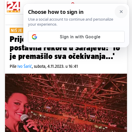
PRIJAVA
Show
Komentari
34
NIŠ JE IDUĆI
Prijović se oglasila nakon što je
postavila rekord u Sarajevu: 'To
je premašilo sva očekivanja...'
Piše
Ivo Šarić
,
subota, 4.11.2023. u 16:41