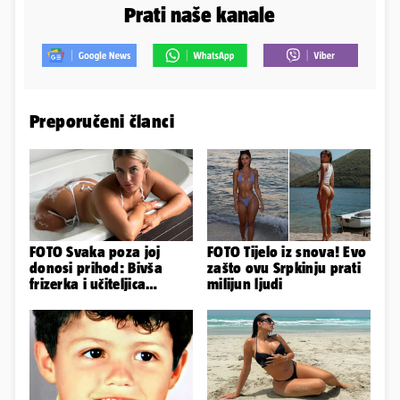
Prati naše kanale
Preporučeni članci
FOTO Svaka poza joj
FOTO Tijelo iz snova! Evo
donosi prihod: Bivša
zašto ovu Srpkinju prati
frizerka i učiteljica
milijun ljudi
oblinama je zapalila
Instagram