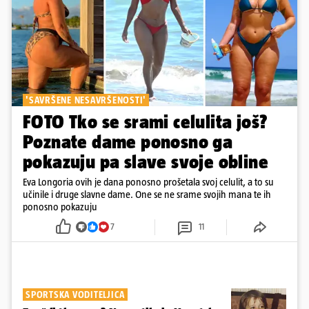
'SAVRŠENE NESAVRŠENOSTI'
FOTO Tko se srami celulita još?
Poznate dame ponosno ga
pokazuju pa slave svoje obline
Eva Longoria ovih je dana ponosno prošetala svoj celulit, a to su
učinile i druge slavne dame. One se ne srame svojih mana te ih
ponosno pokazuju
7
11
SPORTSKA VODITELJICA