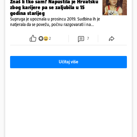
Znaš li tko sam? Napustila je Hrvatsku
zbog karijere pa se zaljubila u 15
godina starijeg
Supruga je upoznala u prosincu 2019. Sudbina ih je
natjerala da se povežu, počnu razgovarati i na
kraju provode vrijeme upoznavajući se
2
7
Učitaj više