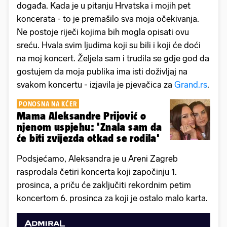
događa. Kada je u pitanju Hrvatska i mojih pet
koncerata - to je premašilo sva moja očekivanja.
Ne postoje riječi kojima bih mogla opisati ovu
sreću. Hvala svim ljudima koji su bili i koji će doći
na moj koncert. Željela sam i trudila se gdje god da
gostujem da moja publika ima isti doživljaj na
svakom koncertu - izjavila je pjevačica za
Grand.rs
.
PONOSNA NA KĆER
Mama Aleksandre Prijović o
njenom uspjehu: 'Znala sam da
će biti zvijezda otkad se rodila'
Podsjećamo, Aleksandra je u Areni Zagreb
rasprodala četiri koncerta koji započinju 1.
prosinca, a priču će zaključiti rekordnim petim
koncertom 6. prosinca za koji je ostalo malo karta.