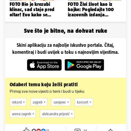
FOTO Bio je krezubi
FOTO Živi život kao iz
klinac, sad staje pred
bajke: Pogledajte 100
oltar! Evo kako se
izazovnih izdanja
mijenjao jedan od
Ronaldove Georgine
najvećih...
Sve što je bitno, na dohvat ruke
Skini aplikaciju za najbolje iskustvo portala. Čitaj,
komentiraj i budi uvijek u toku s najnovijim vijestima.
Odaberi temu koju želiš pratiti
Primaj sve nove vijesti o temi i budi u tijeku
rekord
zagreb
sarajevo
koncert
arena zagreb
aleksandra prijović
13
34