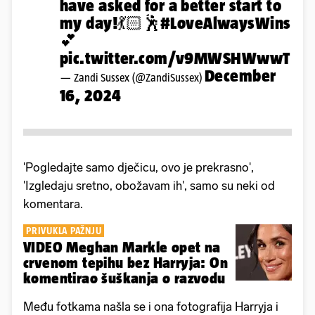
have asked for a better start to
my day!💃🏻🕺
#LoveAlwaysWins
💕
pic.twitter.com/v9MWSHWwwT
December
— Zandi Sussex (@ZandiSussex)
16, 2024
'Pogledajte samo dječicu, ovo je prekrasno',
'Izgledaju sretno, obožavam ih', samo su neki od
komentara.
PRIVUKLA PAŽNJU
VIDEO Meghan Markle opet na
crvenom tepihu bez Harryja: On
komentirao šuškanja o razvodu
Među fotkama našla se i ona fotografija Harryja i