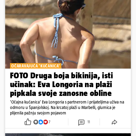
OČARAVAJUĆA 'KUĆANICA'
FOTO Druga boja bikinija, isti
učinak: Eva Longoria na plaži
pipkala svoje zanosne obline
'Očajna kućanica' Eva Longoria s partnerom i prijateljima uživa na
odmoru u Španjolskoj. Na krcatoj plaži u Marbelli, glumica je
plijenila pažnju svojom pojavom
7
11