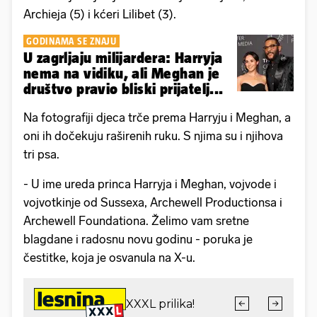
Archieja (5) i kćeri Lilibet (3).
GODINAMA SE ZNAJU
U zagrljaju milijardera: Harryja
nema na vidiku, ali Meghan je
društvo pravio bliski prijatelj...
Na fotografiji djeca trče prema Harryju i Meghan, a
oni ih dočekuju raširenih ruku. S njima su i njihova
tri psa.
- U ime ureda princa Harryja i Meghan, vojvode i
vojvotkinje od Sussexa, Archewell Productionsa i
Archewell Foundationa. Želimo vam sretne
blagdane i radosnu novu godinu - poruka je
čestitke, koja je osvanula na X-u.