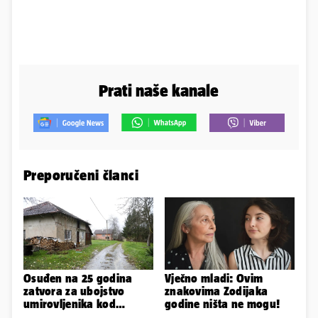
Prati naše kanale
Preporučeni članci
Osuđen na 25 godina
Vječno mladi: Ovim
zatvora za ubojstvo
znakovima Zodijaka
umirovljenika kod
godine ništa ne mogu!
Petrinje: DORH objavio