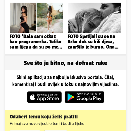
detalje
FOTO 'Dala sam otkaz
FOTO Spetljali su se na
kao programerka. Toliko
Krku dok su bili djeca,
sam lijepa da su po meni
završilo je burno. Ona
napravili lutku'
sad želi 50 milijuna eura
Sve što je bitno, na dohvat ruke
Skini aplikaciju za najbolje iskustvo portala. Čitaj,
komentiraj i budi uvijek u toku s najnovijim vijestima.
Odaberi temu koju želiš pratiti
Primaj sve nove vijesti o temi i budi u tijeku