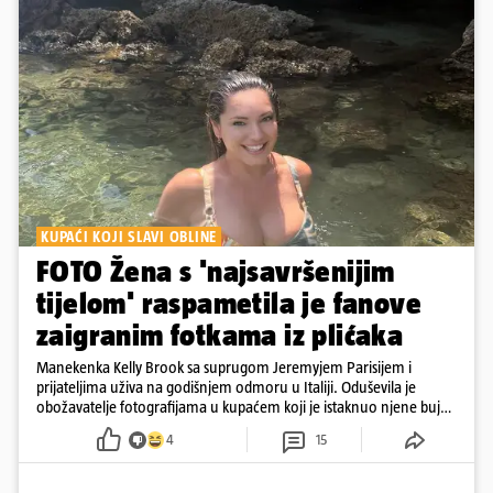
KUPAĆI KOJI SLAVI OBLINE
FOTO Žena s 'najsavršenijim
tijelom' raspametila je fanove
zaigranim fotkama iz plićaka
Manekenka Kelly Brook sa suprugom Jeremyjem Parisijem i
prijateljima uživa na godišnjem odmoru u Italiji. Oduševila je
obožavatelje fotografijama u kupaćem koji je istaknuo njene bujne
obline
4
15