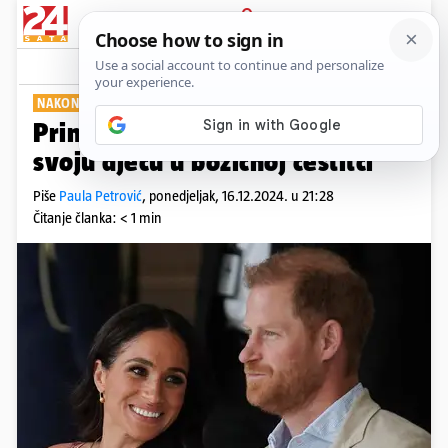
PRIJAVA
Show
Komentari
2
NAKON DUGO VREMENA
Princ Harry i Meghan pokazali
svoju djecu u božićnoj čestitci
Piše
Paula Petrović
,
ponedjeljak, 16.12.2024. u 21:28
Čitanje članka: < 1 min