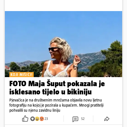
KOJI MIŠIĆI!
FOTO Maja Šuput pokazala je
isklesano tijelo u bikiniju
Pjevačica je na društvenim mrežama objavila novu ljetnu
fotografiju na kojoj je pozirala u kupaćem. Mnogi pratitelji
pohvalili su njenu zavidnu liniju
23
52