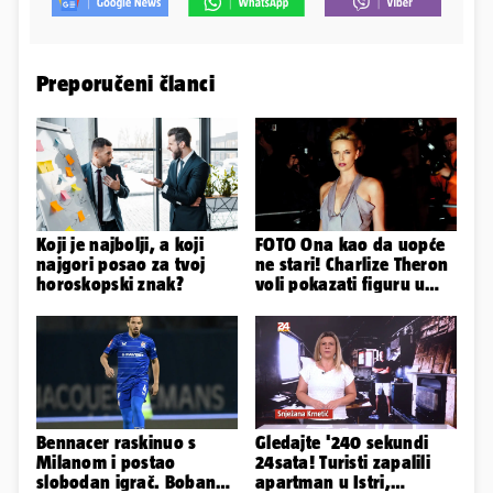
Preporučeni članci
Koji je najbolji, a koji
FOTO Ona kao da uopće
najgori posao za tvoj
ne stari! Charlize Theron
horoskopski znak?
voli pokazati figuru u
golišavim izdanjima...
Bennacer raskinuo s
Gledajte '240 sekundi
Milanom i postao
24sata! Turisti zapalili
slobodan igrač. Boban
apartman u Istri,