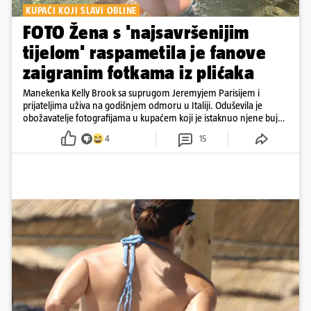
KUPAĆI KOJI SLAVI OBLINE
FOTO Žena s 'najsavršenijim
tijelom' raspametila je fanove
zaigranim fotkama iz plićaka
Manekenka Kelly Brook sa suprugom Jeremyjem Parisijem i
prijateljima uživa na godišnjem odmoru u Italiji. Oduševila je
obožavatelje fotografijama u kupaćem koji je istaknuo njene bujne
obline
4
15