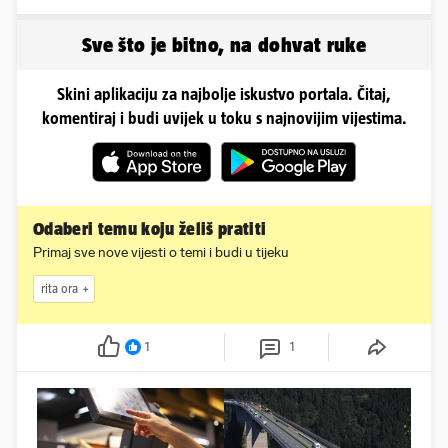
ga želio zadržati u
vlasnik: 'Sezona mi je
Dinamu
završena'
Sve što je bitno, na dohvat ruke
Skini aplikaciju za najbolje iskustvo portala. Čitaj,
komentiraj i budi uvijek u toku s najnovijim vijestima.
Odaberi temu koju želiš pratiti
Primaj sve nove vijesti o temi i budi u tijeku
rita ora
1
1