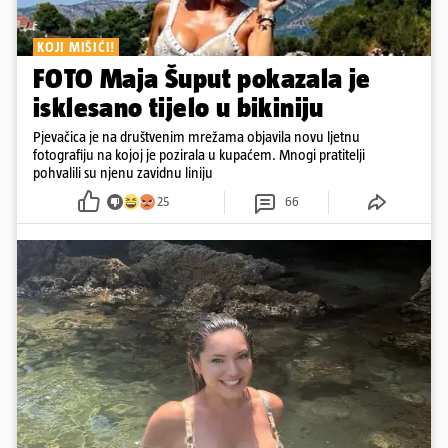
KOJI MIŠIĆI!
FOTO Maja Šuput pokazala je
isklesano tijelo u bikiniju
Pjevačica je na društvenim mrežama objavila novu ljetnu
fotografiju na kojoj je pozirala u kupaćem. Mnogi pratitelji
pohvalili su njenu zavidnu liniju
25
66