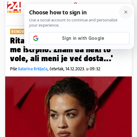
PRIJAVA
Show
Komentari
1
RENOVIRA DOM
Rita Ora u problemima: 'Ovo
me iscrpilo. Znam da neki to
vole, ali meni je već dosta...'
Piše
Katarina Brkljača
,
četvrtak, 14.12.2023. u 09:32