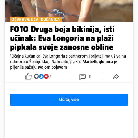
OČARAVAJUĆA 'KUĆANICA'
FOTO Druga boja bikinija, isti
učinak: Eva Longoria na plaži
pipkala svoje zanosne obline
'Očajna kućanica' Eva Longoria s partnerom i prijateljima uživa na
odmoru u Španjolskoj. Na krcatoj plaži u Marbelli, glumica je
plijenila pažnju svojom pojavom
7
11
Učitaj više