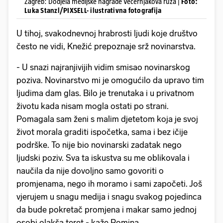
Zagreb: Dodjela medijske nagrade Večernjakova ruža |
Foto:
Luka Stanzl/PIXSELL- ilustrativna fotografija
U tihoj, svakodnevnoj hrabrosti ljudi koje društvo
često ne vidi, Knežić prepoznaje srž novinarstva.
- U snazi najranjivijih vidim smisao novinarskog
poziva. Novinarstvo mi je omogućilo da upravo tim
ljudima dam glas. Bilo je trenutaka i u privatnom
životu kada nisam mogla ostati po strani.
Pomagala sam ženi s malim djetetom koja je svoj
život morala graditi ispočetka, sama i bez ičije
podrške. To nije bio novinarski zadatak nego
ljudski poziv. Sva ta iskustva su me oblikovala i
naučila da nije dovoljno samo govoriti o
promjenama, nego ih moramo i sami započeti. Još
vjerujem u snagu medija i snagu svakog pojedinca
da bude pokretač promjena i makar samo jednoj
osobi olakša teret - kaže Romina.