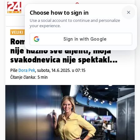
PRIJAVA
Show
Komentari
6
VELIKI INTERVJU ZA 24SATA
Romina Knežić: Naučila sam da
nije nužno sve dijeliti, moja
svakodnevica nije spektakl...
Piše
Dora Pek
,
subota, 14.6.2025. u 07:15
Čitanje članka: 5 min