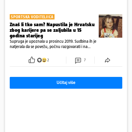
SPORTSKA VODITELJICA
Znaš li tko sam? Napustila je Hrvatsku
zbog karijere pa se zaljubila u 15
godina starijeg
Supruga je upoznala u prosincu 2019. Sudbina ih je
natjerala da se povežu, počnu razgovarati i na
kraju provode vrijeme upoznavajući se
2
7
Učitaj više