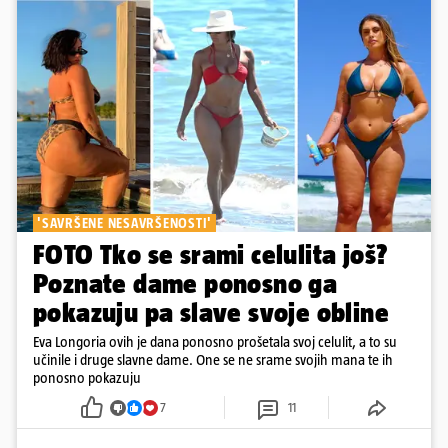
'SAVRŠENE NESAVRŠENOSTI'
FOTO Tko se srami celulita još?
Poznate dame ponosno ga
pokazuju pa slave svoje obline
Eva Longoria ovih je dana ponosno prošetala svoj celulit, a to su
učinile i druge slavne dame. One se ne srame svojih mana te ih
ponosno pokazuju
7
11