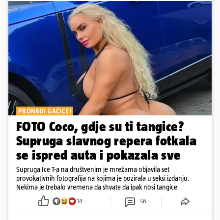
PRONAĐI GAĆICE!
FOTO Coco, gdje su ti tangice?
Supruga slavnog repera fotkala
se ispred auta i pokazala sve
Supruga Ice T-a na društvenim je mrežama objavila set
provokativnih fotografija na kojima je pozirala u seksi izdanju.
Nekima je trebalo vremena da shvate da ipak nosi tangice
14
56