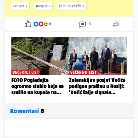
karijera
nova tv
romina knežić
6
6
Komentari
6