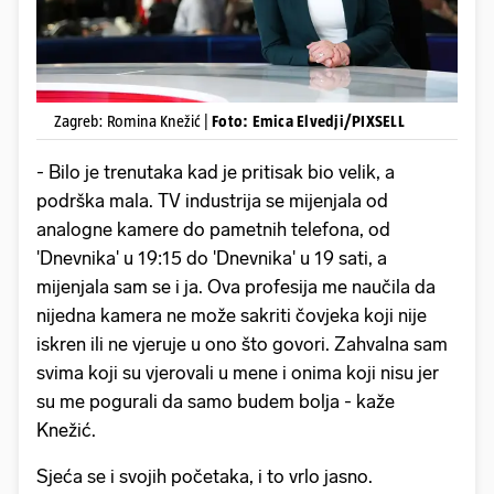
Zagreb: Romina Knežić |
Foto: Emica Elvedji/PIXSELL
- Bilo je trenutaka kad je pritisak bio velik, a
podrška mala. TV industrija se mijenjala od
analogne kamere do pametnih telefona, od
'Dnevnika' u 19:15 do 'Dnevnika' u 19 sati, a
mijenjala sam se i ja. Ova profesija me naučila da
nijedna kamera ne može sakriti čovjeka koji nije
iskren ili ne vjeruje u ono što govori. Zahvalna sam
svima koji su vjerovali u mene i onima koji nisu jer
su me pogurali da samo budem bolja - kaže
Knežić.
Sjeća se i svojih početaka, i to vrlo jasno.