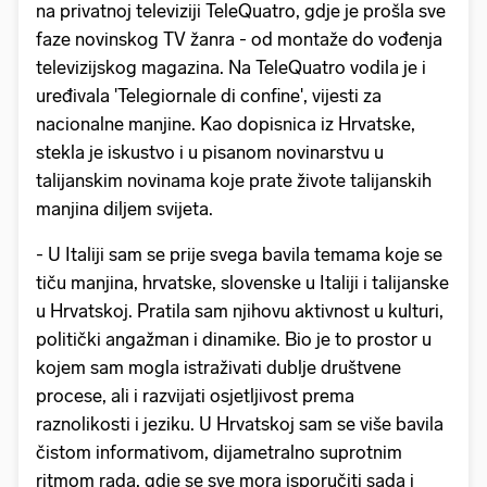
na privatnoj televiziji TeleQuatro, gdje je prošla sve
faze novinskog TV žanra - od montaže do vođenja
televizijskog magazina. Na TeleQuatro vodila je i
uređivala 'Telegiornale di confine', vijesti za
nacionalne manjine. Kao dopisnica iz Hrvatske,
stekla je iskustvo i u pisanom novinarstvu u
talijanskim novinama koje prate živote talijanskih
manjina diljem svijeta.
- U Italiji sam se prije svega bavila temama koje se
tiču manjina, hrvatske, slovenske u Italiji i talijanske
u Hrvatskoj. Pratila sam njihovu aktivnost u kulturi,
politički angažman i dinamike. Bio je to prostor u
kojem sam mogla istraživati dublje društvene
procese, ali i razvijati osjetljivost prema
raznolikosti i jeziku. U Hrvatskoj sam se više bavila
čistom informativom, dijametralno suprotnim
ritmom rada, gdje se sve mora isporučiti sada i