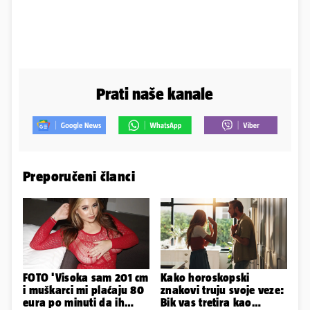
Prati naše kanale
Preporučeni članci
FOTO 'Visoka sam 201 cm
Kako horoskopski
i muškarci mi plaćaju 80
znakovi truju svoje veze:
eura po minuti da ih
Bik vas tretira kao