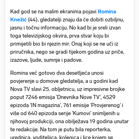
Kad god se na malim ekranima pojavi
Romina
Knežić
(44), gledatelji znaju da će dobiti ozbiljnu,
jasnu i točnu informaciju. No kad bi je sreli izvan
toga televizijskog okvira, prva stvar koju bi
primijetili bio bi njezin mir. Onaj koji se ne uči iz
priručnika, nego se gradi tijekom godina uz priče,
izazove, ljude, sumnje i padove.
Romina već gotovo dva desetljeća unosi
povjerenje u domove gledatelja, a u godini kad
Nova TV slavi 25. obljetnicu, uz impresivne brojke
poput 7246 emisija 'Dnevnika Nove TV', 4529
epizoda 'IN magazina', 761 emisije 'Provjerenog' i
više od 640 epizoda serije 'Kumovi' snimljenih u
njihovoj produkciji, ona obilježava 19 godina unutar
te redakcije. Na tom je putu bila reporterka,
urednica, voditeljica, kolegica i lice kojem se