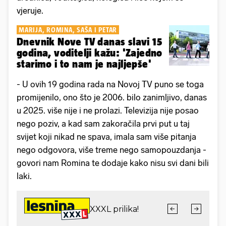
vjeruje.
MARIJA, ROMINA, SAŠA I PETAR
Dnevnik Nove TV danas slavi 15
godina, voditelji kažu: 'Zajedno
starimo i to nam je najljepše'
- U ovih 19 godina rada na Novoj TV puno se toga
promijenilo, ono što je 2006. bilo zanimljivo, danas
u 2025. više nije i ne prolazi. Televizija nije posao
nego poziv, a kad sam zakoračila prvi put u taj
svijet koji nikad ne spava, imala sam više pitanja
nego odgovora, više treme nego samopouzdanja -
govori nam Romina te dodaje kako nisu svi dani bili
laki.