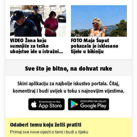
pokorim riječima'
vlasništvo, Jarcu je veza
ugovor
VIDEO Žena koju
FOTO Maja Šuput
sumnjiče za teško
pokazala je isklesano
ubojstvo ide u istražni
tijelo u bikiniju
zatvor. Prijeti joj 40
godina!
Sve što je bitno, na dohvat ruke
Skini aplikaciju za najbolje iskustvo portala. Čitaj,
komentiraj i budi uvijek u toku s najnovijim vijestima.
Odaberi temu koju želiš pratiti
Primaj sve nove vijesti o temi i budi u tijeku