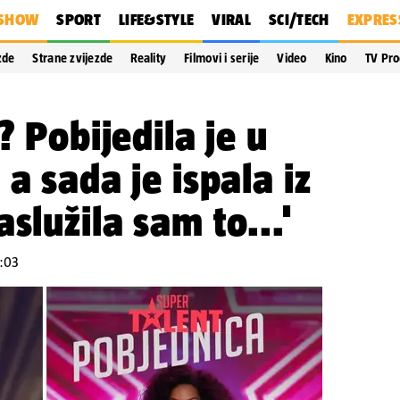
SHOW
SPORT
LIFE&STYLE
VIRAL
SCI/TECH
EXPRES
zde
Strane zvijezde
Reality
Filmovi i serije
Video
Kino
TV Pr
? Pobijedila je u
a sada je ispala iz
služila sam to...'
8:03