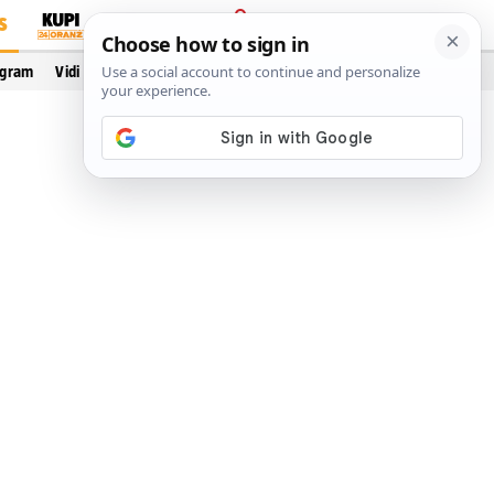
S
PRIJAVA
ogram
Vidi još…