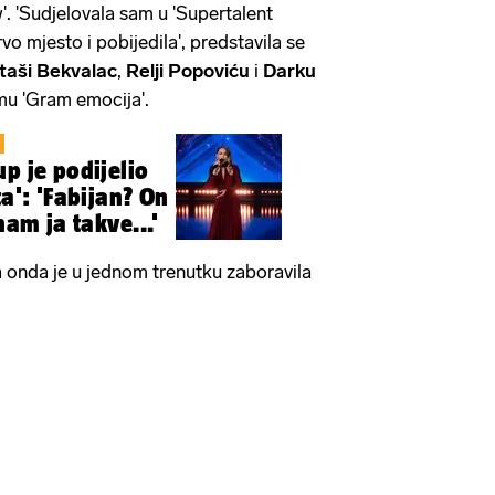
 'Sudjelovala sam u 'Supertalent
vo mjesto i pobijedila', predstavila se
taši Bekvalac
,
Relji Popoviću
i
Darku
mu 'Gram emocija'.
p je podijelio
ta': 'Fabijan? On
nam ja takve...'
 onda je u jednom trenutku zaboravila