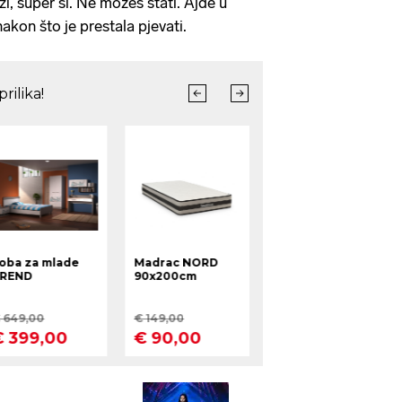
ži, super si. Ne možeš stati. Ajde u
 nakon što je prestala pjevati.