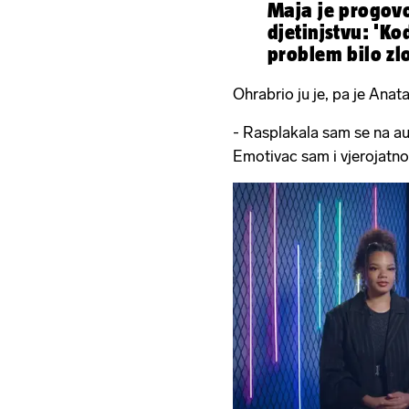
Maja je progovo
djetinjstvu: 'Ko
problem bilo zlo
Ohrabrio ju je, pa je Anata
- Rasplakala sam se na aud
Emotivac sam i vjerojatno 