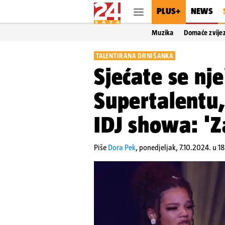
PLUS+
NEWS
Muzika
Domaće zvije
TALENTIRANA DRNIŠANKA
Sjećate se nje
Supertalentu, 
IDJ showa: 'Za
Piše
Dora Pek
,
ponedjeljak, 7.10.2024. u 1