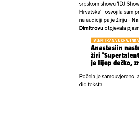
srpskom showu 'IDJ Show'.
Hrvatska' i osvojila sam pr
na audiciji pa je žiriju -
Na
Dimitrovu
otpjevala pjes
TALENTIRANA UKRAJINKA
Anastasiin nastu
žiri 'Supertalen
je lijep dečko, z
Počela je samouvjereno, a
dio teksta.