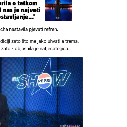
rila o teškom
d nas je najveći
stavljanje...'
cha nastavila pjevati refren.
iciji zato što me jako uhvatila trema.
zato - objasnila je natjecateljica.