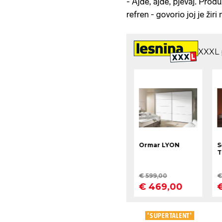
- Ajde, ajde, pjevaj. Produ
refren - govorio joj je žiri
'SUPERTALENT'