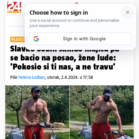
PRIJAVA
Show
Komentari
9
PLJUŠTE POHVALE
Slavko Sobin skinuo majicu pa
se bacio na posao, žene lude:
'Pokosio si ti nas, a ne travu'
Piše
Helena Ludban
,
utorak, 2.4.2024. u 17:58