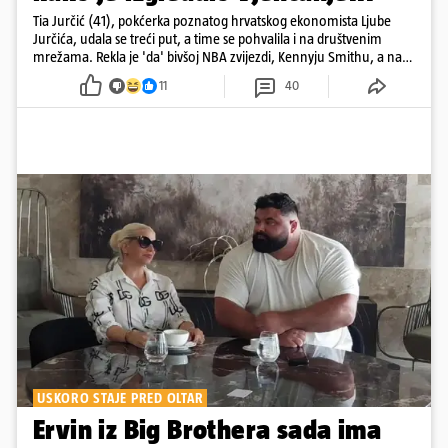
Tia Jurčić (41), pokćerka poznatog hrvatskog ekonomista Ljube
Jurčića, udala se treći put, a time se pohvalila i na društvenim
mrežama. Rekla je 'da' bivšoj NBA zvijezdi, Kennyju Smithu, a na
snimkama i fotografijama je pokazala vesele trenutke s vjenčanja
11
40
USKORO STAJE PRED OLTAR
Ervin iz Big Brothera sada ima