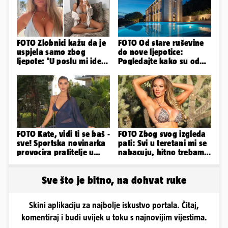
FOTO Zlobnici kažu da je
FOTO Od stare ruševine
uspjela samo zbog
do nove ljepotice:
ljepote: 'U poslu mi ide
Pogledajte kako su od
jer imam strategiju'
škole u Podstrani
napravili vilu
FOTO Kate, vidi ti se baš -
FOTO Zbog svog izgleda
sve! Sportska novinarka
pati: Svi u teretani mi se
provocira pratitelje u
nabacuju, hitno trebam
oskudnim haljinama
tjelohranitelja!
Sve što je bitno, na dohvat ruke
Skini aplikaciju za najbolje iskustvo portala. Čitaj,
komentiraj i budi uvijek u toku s najnovijim vijestima.