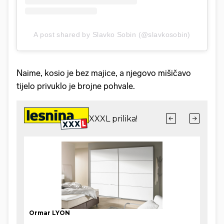
A post shared by Slavko Sobin (@slavkosobin)
Naime, kosio je bez majice, a njegovo mišičavo
tijelo privuklo je brojne pohvale.