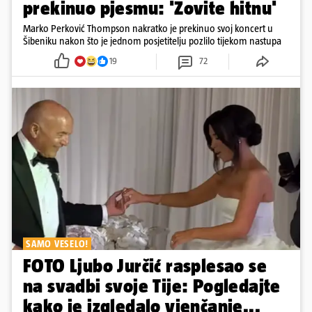
prekinuo pjesmu: 'Zovite hitnu'
Marko Perković Thompson nakratko je prekinuo svoj koncert u
Šibeniku nakon što je jednom posjetitelju pozlilo tijekom nastupa
19
72
SAMO VESELO!
FOTO Ljubo Jurčić rasplesao se
na svadbi svoje Tije: Pogledajte
kako je izgledalo vjenčanje...