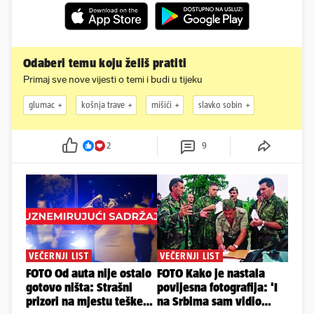
Odaberi temu koju želiš pratiti
Primaj sve nove vijesti o temi i budi u tijeku
glumac
košnja trave
mišići
slavko sobin
2
9