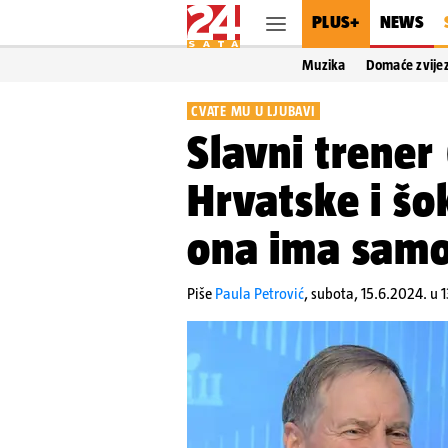
PLUS+
NEWS
Muzika
Domaće zvije
CVATE MU U LJUBAVI
Slavni trener 
Hrvatske i šo
ona ima samo
Piše
Paula Petrović
,
subota, 15.6.2024. u 1