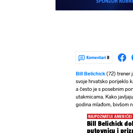
Komentari
8
Bill Belichick
(72) trener 
svoje hrvatsko porijeklo k
a često je s posebnim po
utakmicama. Kako javljaj
godina mlađom, bivšom n
NAJPOZNATIJI AMERIČKI
Bill Belichick d
putovnicu i priz