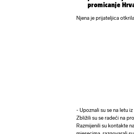
promicanje Hrva
Njena je prijateljica otkr
- Upoznali su se na letu i
Zbližili su se radeći na pr
Razmijenili su kontakte nako
mjesecima, razgovarali su 