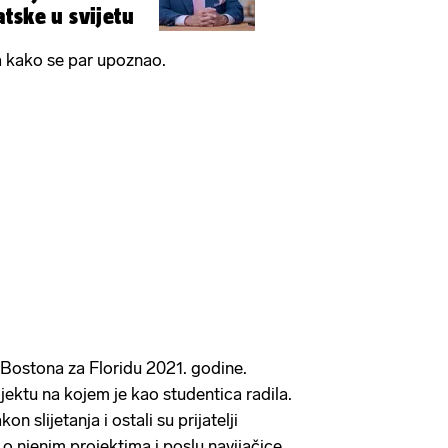
tske u svijetu
ila kako se par upoznao.
z Bostona za Floridu 2021. godine.
ojektu na kojem je kao studentica radila.
n slijetanja i ostali su prijatelji
o njenim projektima i poslu navijačice.