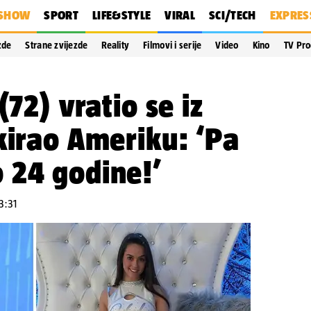
SHOW
SPORT
LIFE&STYLE
VIRAL
SCI/TECH
EXPRES
zde
Strane zvijezde
Reality
Filmovi i serije
Video
Kino
TV Pr
(72) vratio se iz
kirao Ameriku: ‘Pa
 24 godine!’
3:31