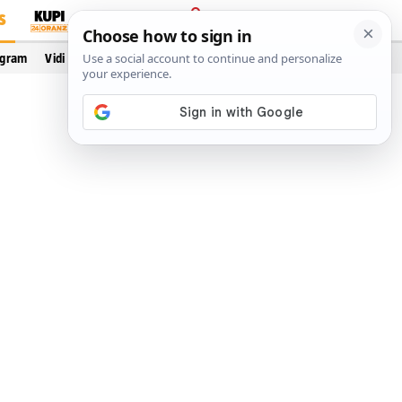
S
PRIJAVA
ogram
Vidi još…