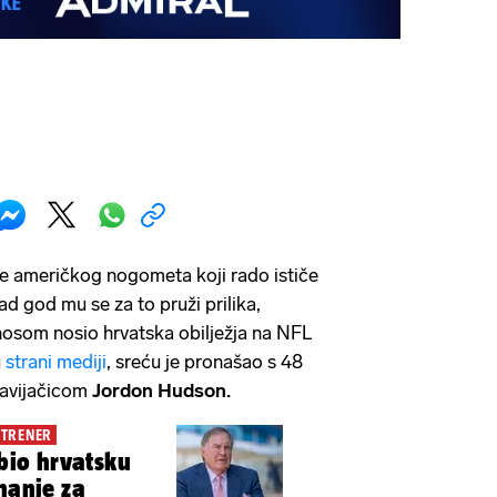
je američkog nogometa koji rado ističe
ad god mu se za to pruži prilika,
nosom nosio hrvatska obilježja na NFL
u
strani mediji
, sreću je pronašao s 48
avijačicom
Jordon Hudson.
 TRENER
obio hrvatsku
nanje za