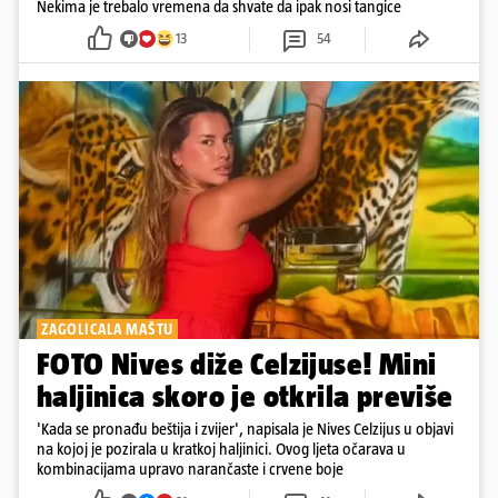
Nekima je trebalo vremena da shvate da ipak nosi tangice
13
54
ZAGOLICALA MAŠTU
FOTO Nives diže Celzijuse! Mini
haljinica skoro je otkrila previše
'Kada se pronađu beštija i zvijer', napisala je Nives Celzijus u objavi
na kojoj je pozirala u kratkoj haljinici. Ovog ljeta očarava u
kombinacijama upravo narančaste i crvene boje