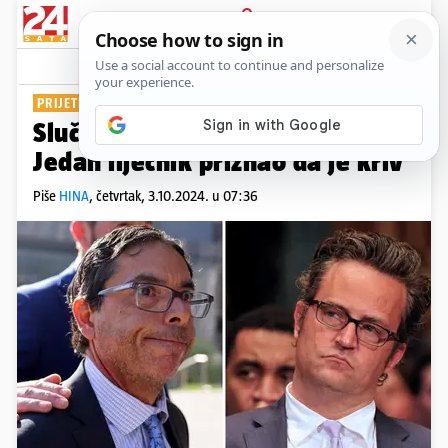
PRIJAVA
Show
Komentari
2
PRIJETI MU 10 GODINA ZATVORA
Slučaj smrti Matthewa Perryja:
Jedan liječnik priznao da je kriv
Piše
HINA
,
četvrtak, 3.10.2024. u 07:36