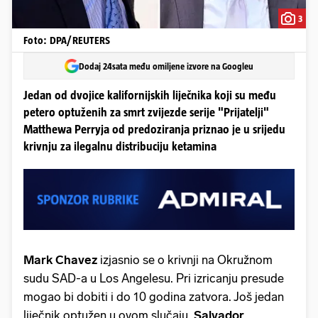
3
Foto: DPA/REUTERS
Dodaj 24sata među omiljene izvore na Googleu
Jedan od dvojice kalifornijskih liječnika koji su među
petero optuženih za smrt zvijezde serije "Prijatelji"
Matthewa Perryja od predoziranja priznao je u srijedu
krivnju za ilegalnu distribuciju ketamina
Mark Chavez
izjasnio se o krivnji na Okružnom
sudu SAD-a u Los Angelesu. Pri izricanju presude
mogao bi dobiti i do 10 godina zatvora. Još jedan
liječnik optužen u ovom slučaju,
Salvador