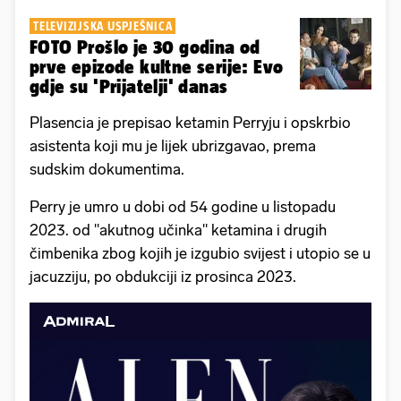
TELEVIZIJSKA USPJEŠNICA
FOTO Prošlo je 30 godina od
prve epizode kultne serije: Evo
gdje su 'Prijatelji' danas
Plasencia je prepisao ketamin Perryju i opskrbio
asistenta koji mu je lijek ubrizgavao, prema
sudskim dokumentima.
Perry je umro u dobi od 54 godine u listopadu
2023. od "akutnog učinka" ketamina i drugih
čimbenika zbog kojih je izgubio svijest i utopio se u
jacuzziju, po obdukciji iz prosinca 2023.