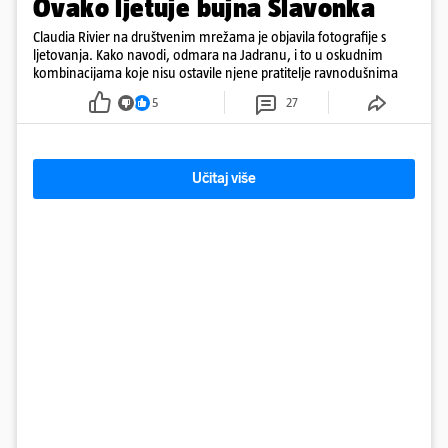
Ovako ljetuje bujna Slavonka
Claudia Rivier na društvenim mrežama je objavila fotografije s
ljetovanja. Kako navodi, odmara na Jadranu, i to u oskudnim
kombinacijama koje nisu ostavile njene pratitelje ravnodušnima
5
27
Učitaj više