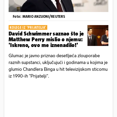
Foto: MARIO ANZUONI/REUTERS
KOLEGE IZ 'PRIJATELJA'
David Schwimmer saznao što je
Matthew Perry mislio o njemu:
'Iskreno, ovo me iznenadilo!'
Glumac je javno priznao desetljeća zlouporabe
raznih supstanci, uključujući i godinama u kojima je
glumio Chandlera Binga u hit televizijskom sticomu
iz 1990-ih "Prijatelji".