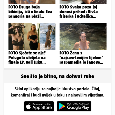
FOTO Druga boja
FOTO Svaka poza joj
bikinija, isti učinak: Eva
donosi prihod: Bivša
Longoria na plaži
frizerka i učiteljica
pipkala svoje zanosne
oblinama je zapalila
obline
Instagram
FOTO Sjećate se nje?
FOTO Žena s
Polugola uletjela na
'najsavršenijim tijelom'
finale LP, voli Luku
raspametila je fanove
Modrića, a u Splitu se
zaigranim fotkama iz
otrovala
plićaka
Sve što je bitno, na dohvat ruke
Skini aplikaciju za najbolje iskustvo portala. Čitaj,
komentiraj i budi uvijek u toku s najnovijim vijestima.