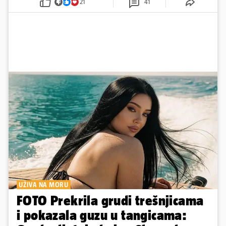
21
41
UŽIVA NA MORU
FOTO Prekrila grudi trešnjicama
i pokazala guzu u tangicama: