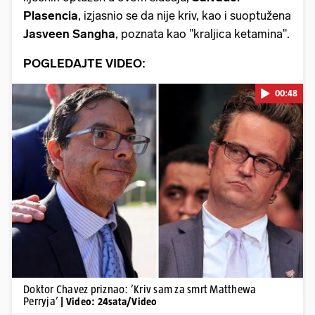
Plasencia
, izjasnio se da nije kriv, kao i suoptužena
Jasveen Sangha
, poznata kao "kraljica ketamina".
POGLEDAJTE VIDEO:
00:48
Pokretanje videa...
Doktor Chavez priznao: ’Kriv sam za smrt Matthewa
Perryja’
| Video: 24sata/Video