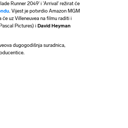
lade Runner 2049' i 'Arrival' režirat će
ondu
. Vijest je potvrdio Amazon MGM
a će uz Villeneuvea na filmu raditi i
Pascal Pictures) i
David Heyman
uveova dugogodišnja suradnica,
roducentice.