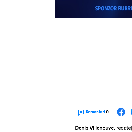
Komentari
0
Denis Villeneuve
, redate