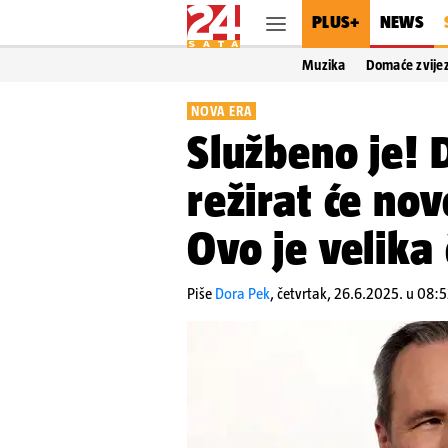
PLUS+
NEWS
Muzika
Domaće zvije
NOVA ERA
Službeno je! 
režirat će no
Ovo je velika 
Piše
Dora Pek
,
četvrtak, 26.6.2025. u 08: