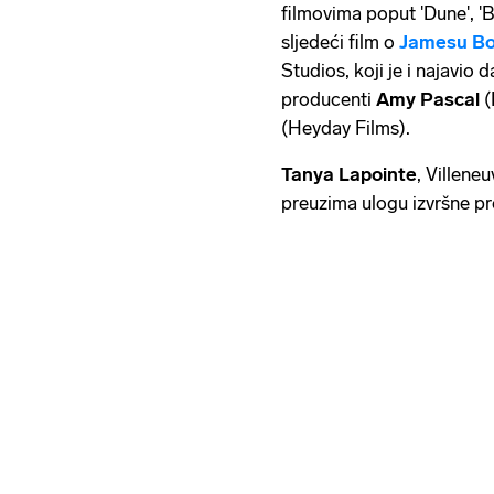
filmovima poput 'Dune', 'B
sljedeći film o
Jamesu B
Studios, koji je i najavio d
producenti
Amy Pascal
(
(Heyday Films).
Tanya Lapointe
, Villene
preuzima ulogu izvršne p