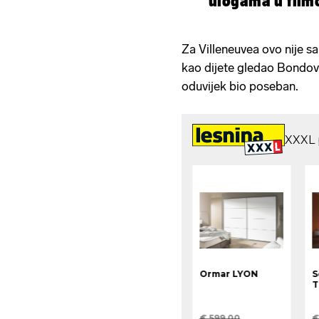
ulogama u film
Za Villeneuvea ovo nije sa
kao dijete gledao Bondove
oduvijek bio poseban.