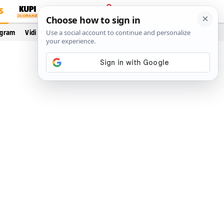
S
PRIJAVA
ogram
Vidi još…