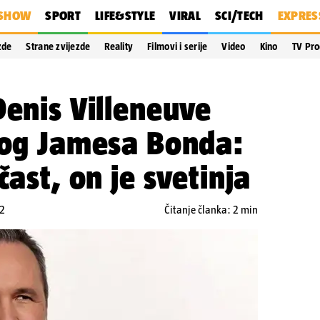
SHOW
SPORT
LIFE&STYLE
VIRAL
SCI/TECH
EXPRES
zde
Strane zvijezde
Reality
Filmovi i serije
Video
Kino
TV Pr
Denis Villeneuve
vog Jamesa Bonda:
čast, on je svetinja
52
Čitanje članka: 2 min