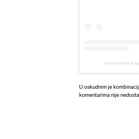
A post shared b
U oskudnim je kombinacija
komentarima nije nedosta