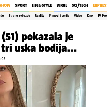
SHOW
SPORT
LIFE&STYLE
VIRAL
SCI/TECH
EXPRES
zde
Strane zvijezde
Reality
Filmovi i serije
Video
Kino
TV Pr
 (51) pokazala je
 tri uska bodija...
1:05