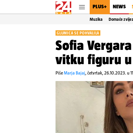
PLUS+
NEWS
Muzika
Domaće zvije
GLUMICA SE POHVALILA
Sofia Vergara
vitku figuru u
Piše
Marja Bajaj
,
četvrtak, 26.10.2023. u 1