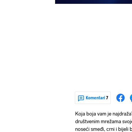
Komentari
7
Koja boja vam je najdraža?
društvenim mrežama svoje p
noseći smeđi, crni i bijeli 