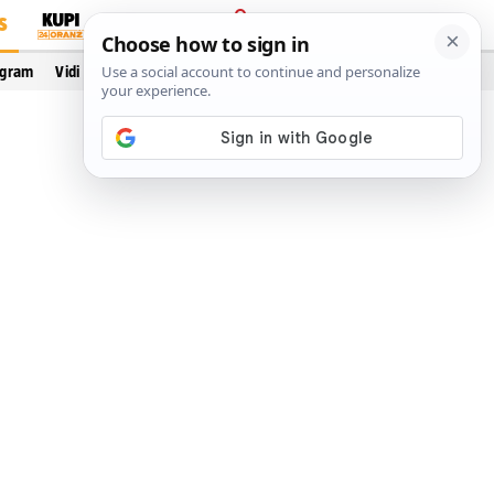
S
PRIJAVA
ogram
Vidi još…