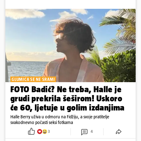
GLUMICA SE NE SRAMI
FOTO Badić? Ne treba, Halle je
grudi prekrila šeširom! Uskoro
će 60, ljetuje u golim izdanjima
Halle Berry uživa u odmoru na Fidžiju, a svoje pratitelje
svakodnevno počasti seksi fotkama
3
4