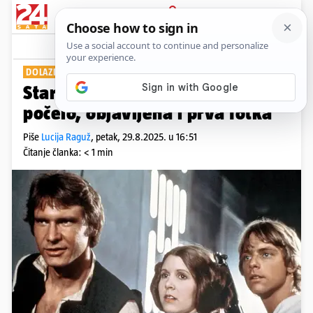
PRIJAVA
Show
Komentari
11
DOLAZI 2027.
Star Wars se vraća! Snimanje
počelo, objavljena i prva fotka
Piše
Lucija Raguž
,
petak, 29.8.2025. u 16:51
Čitanje članka: < 1 min