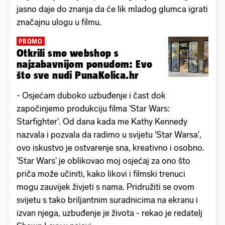
jasno daje do znanja da će lik mladog glumca igrati
značajnu ulogu u filmu.
PROMO
Otkrili smo webshop s
najzabavnijom ponudom: Evo
što sve nudi PunaKolica.hr
- Osjećam duboko uzbuđenje i čast dok
započinjemo produkciju filma 'Star Wars:
Starfighter'. Od dana kada me Kathy Kennedy
nazvala i pozvala da radimo u svijetu 'Star Warsa',
ovo iskustvo je ostvarenje sna, kreativno i osobno.
'Star Wars' je oblikovao moj osjećaj za ono što
priča može učiniti, kako likovi i filmski trenuci
mogu zauvijek živjeti s nama. Pridružiti se ovom
svijetu s tako briljantnim suradnicima na ekranu i
izvan njega, uzbuđenje je života - rekao je redatelj