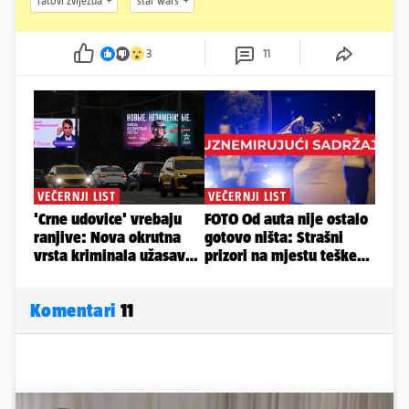
ratovi zvijezda
star wars
3
11
Komentari
11