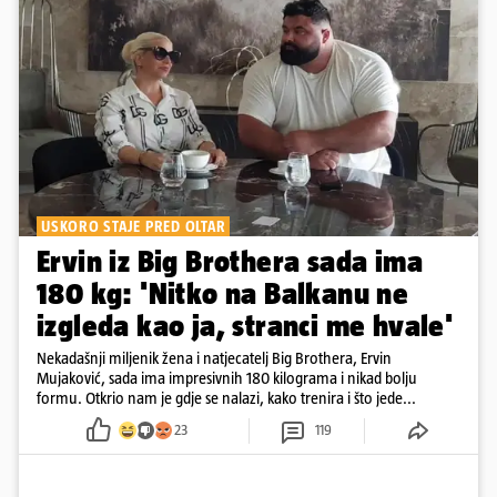
USKORO STAJE PRED OLTAR
Ervin iz Big Brothera sada ima
180 kg: 'Nitko na Balkanu ne
izgleda kao ja, stranci me hvale'
Nekadašnji miljenik žena i natjecatelj Big Brothera, Ervin
Mujaković, sada ima impresivnih 180 kilograma i nikad bolju
formu. Otkrio nam je gdje se nalazi, kako trenira i što jede...
23
119