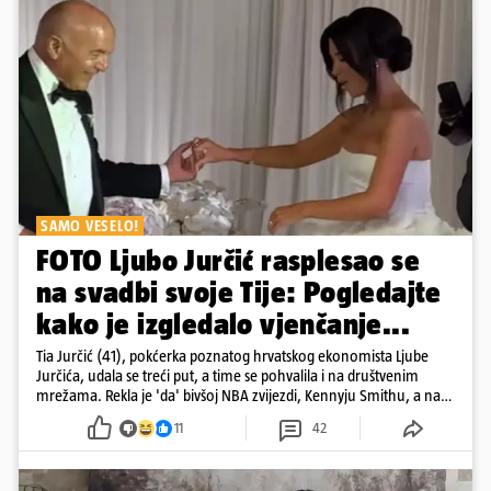
SAMO VESELO!
FOTO Ljubo Jurčić rasplesao se
na svadbi svoje Tije: Pogledajte
kako je izgledalo vjenčanje...
Tia Jurčić (41), pokćerka poznatog hrvatskog ekonomista Ljube
Jurčića, udala se treći put, a time se pohvalila i na društvenim
mrežama. Rekla je 'da' bivšoj NBA zvijezdi, Kennyju Smithu, a na
snimkama i fotografijama je pokazala vesele trenutke s vjenčanja
11
42