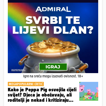
Igre na sreću mogu izazvati ovisnost. 18+
MEGAPOPULARNI CRTIĆ
Kako je Peppa Pig osvojila cijeli
svijet? Djeca je obožavaju, ali
roditelji je nekad i kritiziraju...