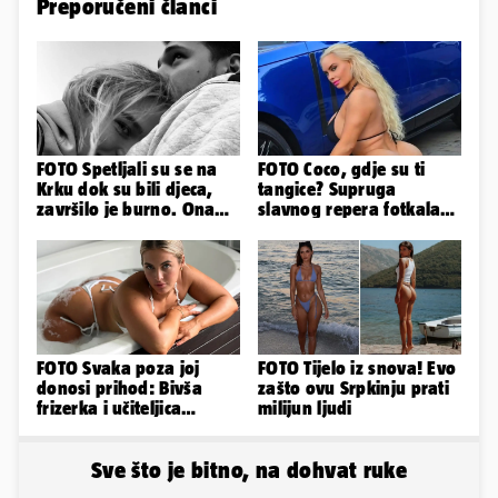
Preporučeni članci
FOTO Spetljali su se na
FOTO Coco, gdje su ti
Krku dok su bili djeca,
tangice? Supruga
završilo je burno. Ona
slavnog repera fotkala
sad želi 50 milijuna eura
se ispred auta i pokazala
sve
FOTO Svaka poza joj
FOTO Tijelo iz snova! Evo
donosi prihod: Bivša
zašto ovu Srpkinju prati
frizerka i učiteljica
milijun ljudi
oblinama je zapalila
Instagram
Sve što je bitno, na dohvat ruke