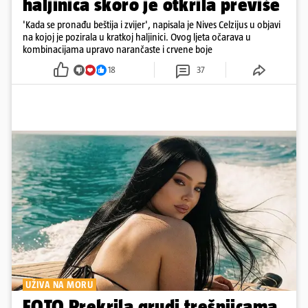
haljinica skoro je otkrila previše
'Kada se pronađu beštija i zvijer', napisala je Nives Celzijus u objavi
na kojoj je pozirala u kratkoj haljinici. Ovog ljeta očarava u
kombinacijama upravo narančaste i crvene boje
18
37
UŽIVA NA MORU
FOTO Prekrila grudi trešnjicama