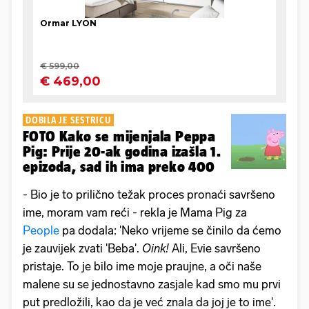
DOBILA JE SESTRICU
FOTO Kako se mijenjala Peppa
Pig: Prije 20-ak godina izašla 1.
epizoda, sad ih ima preko 400
- Bio je to prilično težak proces pronaći savršeno
ime, moram vam reći - rekla je Mama Pig za
People
pa dodala: 'Neko vrijeme se činilo da ćemo
je zauvijek zvati 'Beba'.
Oink!
Ali, Evie savršeno
pristaje. To je bilo ime moje praujne, a oči naše
malene su se jednostavno zasjale kad smo mu prvi
put predložili, kao da je već znala da joj je to ime'.