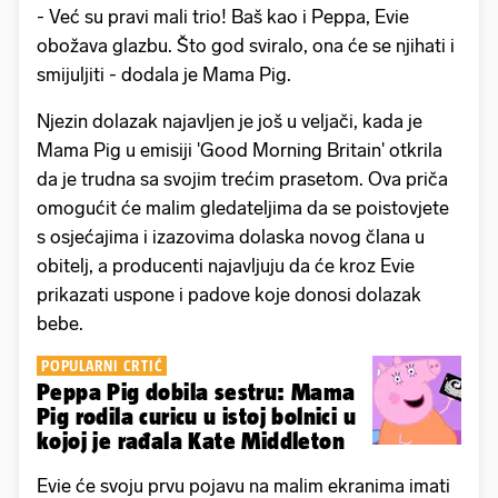
- Već su pravi mali trio! Baš kao i Peppa, Evie
obožava glazbu. Što god sviralo, ona će se njihati i
smijuljiti - dodala je Mama Pig.
Njezin dolazak najavljen je još u veljači, kada je
Mama Pig u emisiji 'Good Morning Britain' otkrila
da je trudna sa svojim trećim prasetom. Ova priča
omogućit će malim gledateljima da se poistovjete
s osjećajima i izazovima dolaska novog člana u
obitelj, a producenti najavljuju da će kroz Evie
prikazati uspone i padove koje donosi dolazak
bebe.
POPULARNI CRTIĆ
Peppa Pig dobila sestru: Mama
Pig rodila curicu u istoj bolnici u
kojoj je rađala Kate Middleton
Evie će svoju prvu pojavu na malim ekranima imati