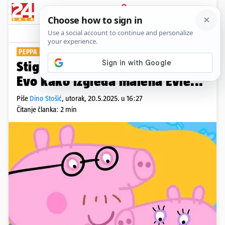
PRIJAVA
Show
Komentari
17
PEPPA DOBILA SEKU
Stigle prve fotografije bebe Pig:
Evo kako izgleda malena Evie...
Piše
Dino Stošić
,
utorak, 20.5.2025. u 16:27
Čitanje članka: 2 min