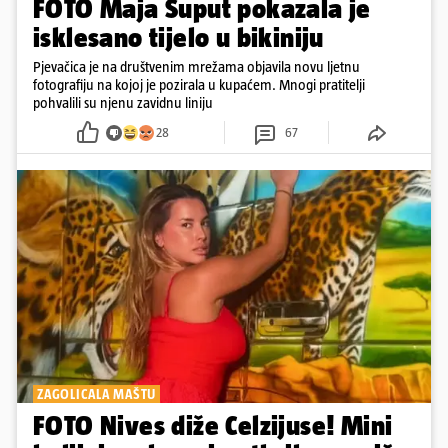
FOTO Maja Šuput pokazala je
isklesano tijelo u bikiniju
Pjevačica je na društvenim mrežama objavila novu ljetnu
fotografiju na kojoj je pozirala u kupaćem. Mnogi pratitelji
pohvalili su njenu zavidnu liniju
28
67
ZAGOLICALA MAŠTU
FOTO Nives diže Celzijuse! Mini