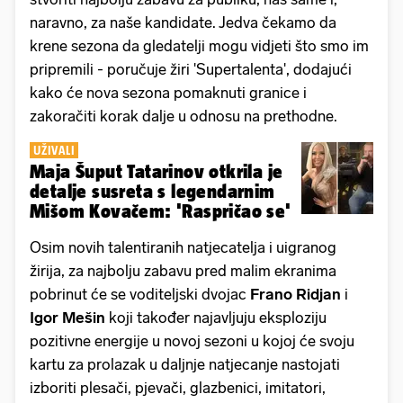
naravno, za naše kandidate. Jedva čekamo da
krene sezona da gledatelji mogu vidjeti što smo im
pripremili - poručuje žiri 'Supertalenta', dodajući
kako će nova sezona pomaknuti granice i
zakoračiti korak dalje u odnosu na prethodne.
UŽIVALI
Maja Šuput Tatarinov otkrila je
detalje susreta s legendarnim
Mišom Kovačem: 'Raspričao se'
Osim novih talentiranih natjecatelja i uigranog
žirija, za najbolju zabavu pred malim ekranima
pobrinut će se voditeljski dvojac
Frano Ridjan
i
Igor Mešin
koji također najavljuju eksploziju
pozitivne energije u novoj sezoni u kojoj će svoju
kartu za prolazak u daljnje natjecanje nastojati
izboriti plesači, pjevači, glazbenici, imitatori,