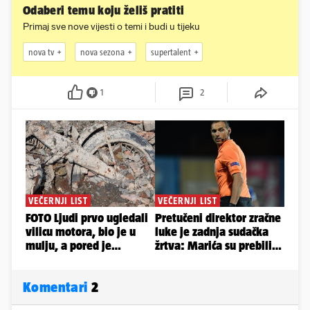
Odaberi temu koju želiš pratiti
Primaj sve nove vijesti o temi i budi u tijeku
nova tv
nova sezona
supertalent
1
2
Komentari
2