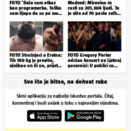
FOTO 'Dala sam otkaz
Medved: Mirovine će
kao programerka. Toliko
rasti za 201.304 ljudi. To
sam lijepa da su po meni
je više od 70 posto svih
napravili lutku'
branitelja
FOTO Stručnjaci o Ervinu:
FOTO Gregory Porter
Tih 180 kg je previše,
održao koncert na Ljetnoj
vježbao on ili ne, prijete
pozornici: U publici su
mu mnoge komplikacije
bili Mateša i Blanka
Sve što je bitno, na dohvat ruke
Skini aplikaciju za najbolje iskustvo portala. Čitaj,
komentiraj i budi uvijek u toku s najnovijim vijestima.