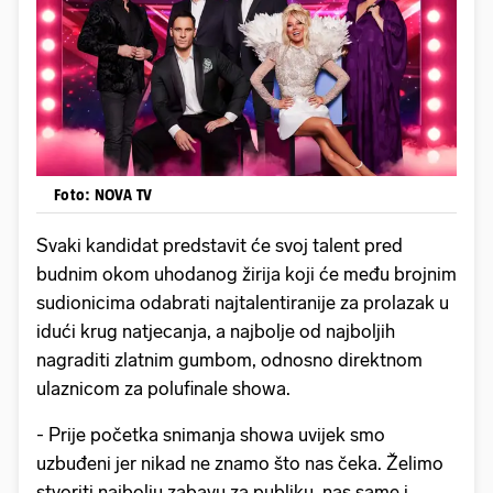
Foto: NOVA TV
Svaki kandidat predstavit će svoj talent pred
budnim okom uhodanog žirija koji će među brojnim
sudionicima odabrati najtalentiranije za prolazak u
idući krug natjecanja, a najbolje od najboljih
nagraditi zlatnim gumbom, odnosno direktnom
ulaznicom za polufinale showa.
- Prije početka snimanja showa uvijek smo
uzbuđeni jer nikad ne znamo što nas čeka. Želimo
stvoriti najbolju zabavu za publiku, nas same i,