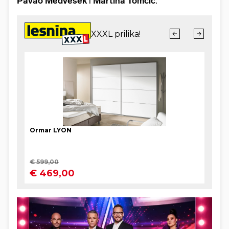
Pavao Medvešek
i
Martina Tomčić
.