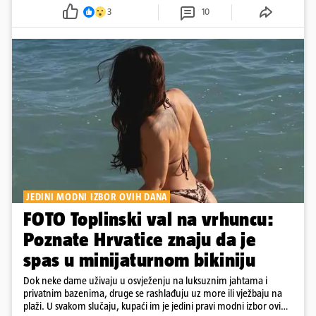
3
10
JEDINI MODNI IZBOR OVIH DANA
FOTO Toplinski val na vrhuncu:
Poznate Hrvatice znaju da je
spas u minijaturnom bikiniju
Dok neke dame uživaju u osvježenju na luksuznim jahtama i
privatnim bazenima, druge se rashlađuju uz more ili vježbaju na
plaži. U svakom slučaju, kupaći im je jedini pravi modni izbor ovih