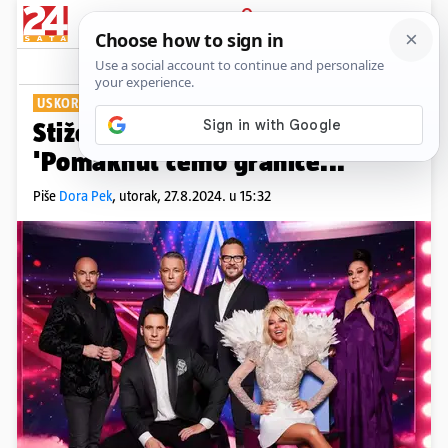
PRIJAVA
Show
Komentari
2
USKORO NA NOVOJ TV
Stiže 11. sezona 'Supertalenta!'
'Pomaknut ćemo granice...'
Piše
Dora Pek
,
utorak, 27.8.2024. u 15:32