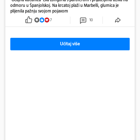
odmoru u Španjolskoj. Na krcatoj plaži u Marbelli, glumica je
plijenila pažnju svojom pojavom
7
10
Učitaj više