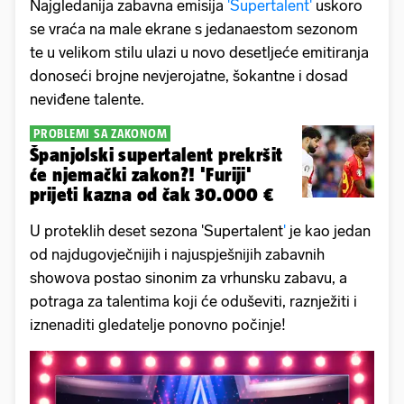
Najgledanija zabavna emisija
'Supertalent'
uskoro
se vraća na male ekrane s jedanaestom sezonom
te u velikom stilu ulazi u novo desetljeće emitiranja
donoseći brojne nevjerojatne, šokantne i dosad
neviđene talente.
PROBLEMI SA ZAKONOM
Španjolski supertalent prekršit
će njemački zakon?! 'Furiji'
prijeti kazna od čak 30.000 €
U proteklih deset sezona 'Supertalent
'
je kao jedan
od najdugovječnijih i najuspješnijih zabavnih
showova postao sinonim za vrhunsku zabavu, a
potraga za talentima koji će oduševiti, raznježiti i
iznenaditi gledatelje ponovno počinje!