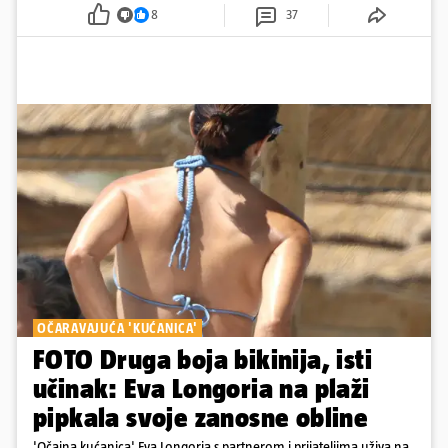
dana
8
37
OČARAVAJUĆA 'KUĆANICA'
FOTO Druga boja bikinija, isti
učinak: Eva Longoria na plaži
pipkala svoje zanosne obline
'Očajna kućanica' Eva Longoria s partnerom i prijateljima uživa na