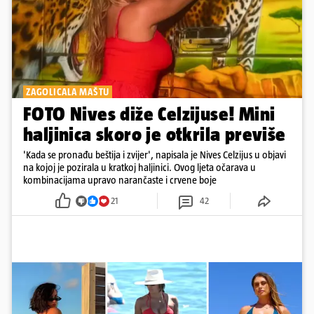
ZAGOLICALA MAŠTU
FOTO Nives diže Celzijuse! Mini
haljinica skoro je otkrila previše
'Kada se pronađu beštija i zvijer', napisala je Nives Celzijus u objavi
na kojoj je pozirala u kratkoj haljinici. Ovog ljeta očarava u
kombinacijama upravo narančaste i crvene boje
21
42