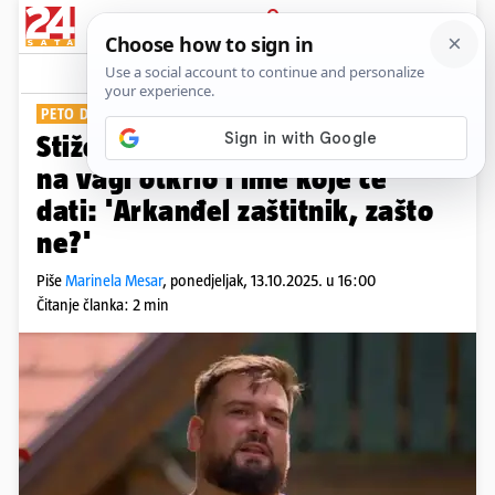
PRIJAVA
Show
Komentari
4
PETO DIJETE JE NA PUTU
Stiže prinova! Dominik iz Života
na vagi otkrio i ime koje će
dati: 'Arkanđel zaštitnik, zašto
ne?'
Piše
Marinela Mesar
,
ponedjeljak, 13.10.2025. u 16:00
Čitanje članka: 2 min