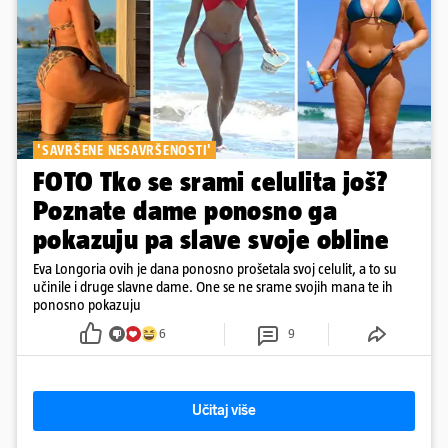
'SAVRŠENE NESAVRŠENOSTI'
FOTO Tko se srami celulita još?
Poznate dame ponosno ga
pokazuju pa slave svoje obline
Eva Longoria ovih je dana ponosno prošetala svoj celulit, a to su
učinile i druge slavne dame. One se ne srame svojih mana te ih
ponosno pokazuju
6
9
Učitaj više