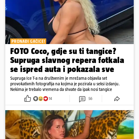
PRONAĐI GAĆICE!
FOTO Coco, gdje su ti tangice?
Supruga slavnog repera fotkala
se ispred auta i pokazala sve
Supruga Ice T-a na društvenim je mrežama objavila set
provokativnih fotografija na kojima je pozirala u seksi izdanju.
Nekima je trebalo vremena da shvate da ipak nosi tangice
14
56