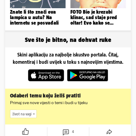
Znate li što znači ova
FOTO Bio je krezubi
lampica u autu? Na
klinac, sad staje pred
internetu se posvađali
oltar! Evo kako se
mijenjao jedan od
najvećih...
Sve što je bitno, na dohvat ruke
Skini aplikaciju za najbolje iskustvo portala. Čitaj,
komentiraj i budi uvijek u toku s najnovijim vijestima.
Odaberi temu koju želiš pratiti
Primaj sve nove vijesti o temi i budi u tijeku
život na vagi
4