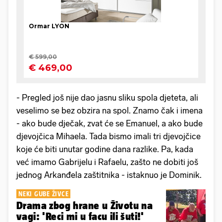
- Pregled još nije dao jasnu sliku spola djeteta, ali
veselimo se bez obzira na spol. Znamo čak i imena
- ako bude dječak, zvat će se Emanuel, a ako bude
djevojčica Mihaela. Tada bismo imali tri djevojčice
koje će biti unutar godine dana razlike. Pa, kada
već imamo Gabrijelu i Rafaelu, zašto ne dobiti još
jednog Arkanđela zaštitnika - istaknuo je Dominik.
NEKI GUBE ŽIVCE
Drama zbog hrane u Životu na
vagi: 'Reci mi u facu ili šuti!'