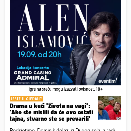
Igre na sreću mogu izazvati ovisnost. 18+
JESTE LI GLEDALI?
Drama u kući 'Života na vagi':
'Ako ste mislili da će ovo ostati
tajna, stvarno ste se prevarili'
Podsjetimo, Dominik dolazi iz Dugog sela, a radi