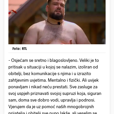
Foto: RTL
- Osjećam se sretno i blagoslovljeno. Veliki je to
pritisak u situaciji u kojoj se nalazim, izoliran od
obitelji, bez komunikacije s njima i u izrazito
zahtjevnim uvjetima. Mentalno i fizički. Ali uvijek
ponavljam i nikad neću prestati. Sve zasluge za
svoj uspjeh priznavati svojoj supruzi koja, siguran
sam, doma sve dobro vodi, upravlja i podnosi.
Vjerujem da je uz pomoć naših mnogobrojnih
prijatelja i obitelji sve puno lakše, ali veselim se