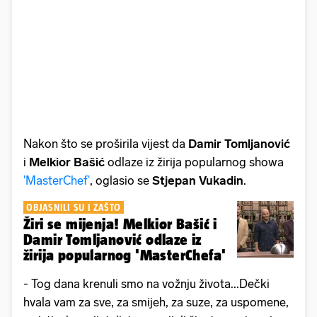
Nakon što se proširila vijest da
Damir Tomljanović
i
Melkior Bašić
odlaze iz žirija popularnog showa
'MasterChef'
, oglasio se
Stjepan Vukadin
.
OBJASNILI SU I ZAŠTO
Žiri se mijenja! Melkior Bašić i
Damir Tomljanović odlaze iz
žirija popularnog 'MasterChefa'
- Tog dana krenuli smo na vožnju života...Dečki
hvala vam za sve, za smijeh, za suze, za uspomene,