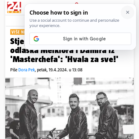
PRIJAVA
Show
Komentari
3
VIŠE NEĆE BITI U ŽIRIJU
Stjepan Vukadin oglasio se oko
odlaska Melkiora i Damira iz
'Masterchefa': 'Hvala za sve!'
Piše
Dora Pek
,
petak, 19.4.2024. u 13:08