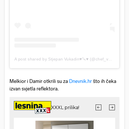
A post shared by Stjepan Vukadin♥🔪♥ (@chef_vuki)
Melkior i Damir otkrili su za
Dnevnik.hr
što ih čeka
izvan svjetla reflektora.