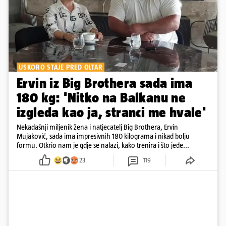
USKORO STAJE PRED OLTAR
Ervin iz Big Brothera sada ima
180 kg: 'Nitko na Balkanu ne
izgleda kao ja, stranci me hvale'
Nekadašnji miljenik žena i natjecatelj Big Brothera, Ervin
Mujaković, sada ima impresivnih 180 kilograma i nikad bolju
formu. Otkrio nam je gdje se nalazi, kako trenira i što jede...
23
119