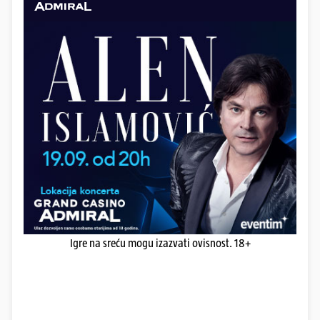
Igre na sreću mogu izazvati ovisnost. 18+