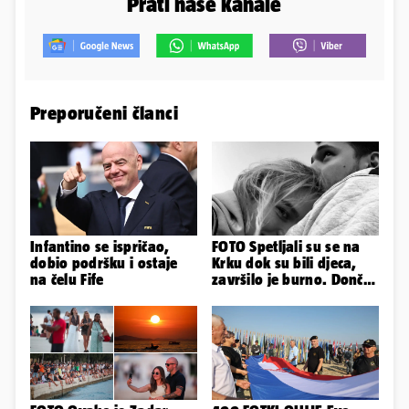
Prati naše kanale
Preporučeni članci
Infantino se ispričao,
FOTO Spetljali su se na
dobio podršku i ostaje
Krku dok su bili djeca,
na čelu Fife
završilo je burno. Dončić
i Anamaria u novoj fazi