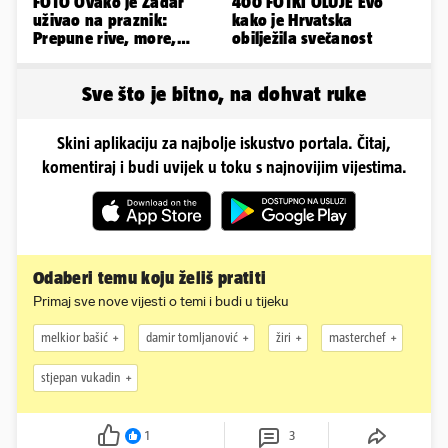
FOTO Ovako je Zadar
400 FOTKI OLUJE Evo
uživao na praznik:
kako je Hrvatska
Prepune rive, more,
obilježila svečanost
sunce i čarobni zalazak
sunca
Sve što je bitno, na dohvat ruke
Skini aplikaciju za najbolje iskustvo portala. Čitaj,
komentiraj i budi uvijek u toku s najnovijim vijestima.
Odaberi temu koju želiš pratiti
Primaj sve nove vijesti o temi i budi u tijeku
melkior bašić
damir tomljanović
žiri
masterchef
stjepan vukadin
1
3