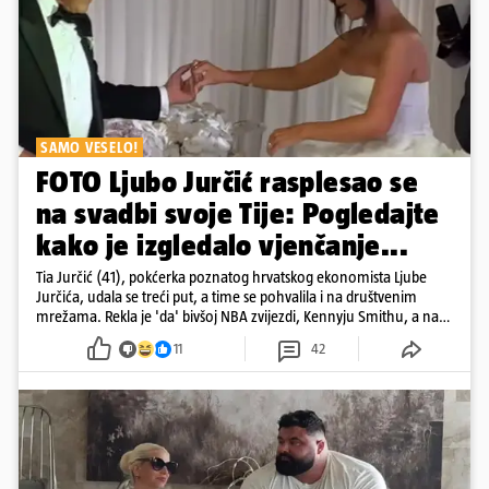
SAMO VESELO!
FOTO Ljubo Jurčić rasplesao se
na svadbi svoje Tije: Pogledajte
kako je izgledalo vjenčanje...
Tia Jurčić (41), pokćerka poznatog hrvatskog ekonomista Ljube
Jurčića, udala se treći put, a time se pohvalila i na društvenim
mrežama. Rekla je 'da' bivšoj NBA zvijezdi, Kennyju Smithu, a na
snimkama i fotografijama je pokazala vesele trenutke s vjenčanja
11
42