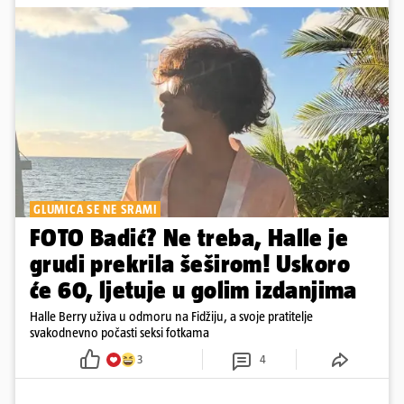
GLUMICA SE NE SRAMI
FOTO Badić? Ne treba, Halle je
grudi prekrila šeširom! Uskoro
će 60, ljetuje u golim izdanjima
Halle Berry uživa u odmoru na Fidžiju, a svoje pratitelje
svakodnevno počasti seksi fotkama
3
4