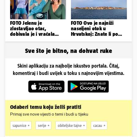
FOTO Jelenu je
FOTO Ovo je najniži
zlostavljao otac,
naseljeni otok u
dobivala je i vraćala
Hrvatskoj: Znate li po
kilograme: 'Brutalno me
čemu je još poseban?
tukao šakama'
Sve što je bitno, na dohvat ruke
Skini aplikaciju za najbolje iskustvo portala. Čitaj,
komentiraj i budi uvijek u toku s najnovijim vijestima.
Odaberi temu koju želiš pratiti
Primaj sve nove vijesti o temi i budi u tijeku
sapunice
serije
obiteljske tajne
cacau