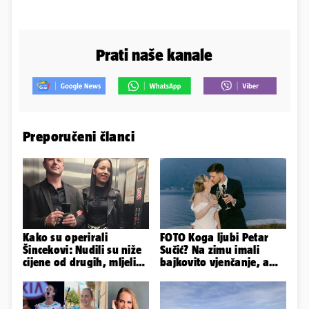
Prati naše kanale
Preporučeni članci
Kako su operirali
FOTO Koga ljubi Petar
Šincekovi: Nudili su niže
Sučić? Na zimu imali
cijene od drugih, mljeli
bajkovito vjenčanje, a
su otpad pa zakapali...
sada je na svijet stigao -
sin!