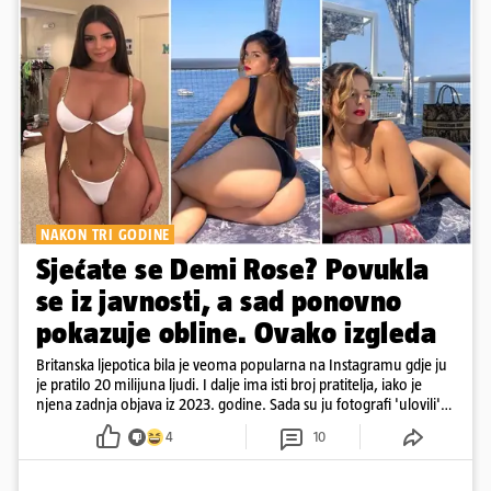
NAKON TRI GODINE
Sjećate se Demi Rose? Povukla
se iz javnosti, a sad ponovno
pokazuje obline. Ovako izgleda
Britanska ljepotica bila je veoma popularna na Instagramu gdje ju
je pratilo 20 milijuna ljudi. I dalje ima isti broj pratitelja, iako je
njena zadnja objava iz 2023. godine. Sada su ju fotografi 'ulovili'
na Ibizi
4
10