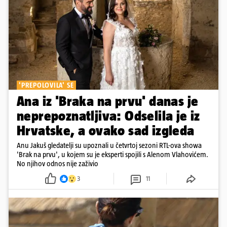
'PREPOLOVILA' SE
Ana iz 'Braka na prvu' danas je
neprepoznatljiva: Odselila je iz
Hrvatske, a ovako sad izgleda
Anu Jakuš gledatelji su upoznali u četvrtoj sezoni RTL-ova showa
'Brak na prvu', u kojem su je eksperti spojili s Alenom Vlahovićem.
No njihov odnos nije zaživio
3
11