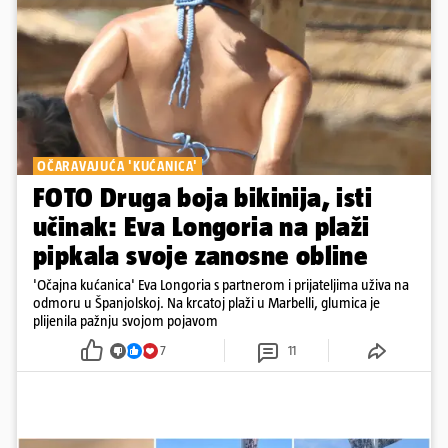
OČARAVAJUĆA 'KUĆANICA'
FOTO Druga boja bikinija, isti
učinak: Eva Longoria na plaži
pipkala svoje zanosne obline
'Očajna kućanica' Eva Longoria s partnerom i prijateljima uživa na
odmoru u Španjolskoj. Na krcatoj plaži u Marbelli, glumica je
plijenila pažnju svojom pojavom
7
11