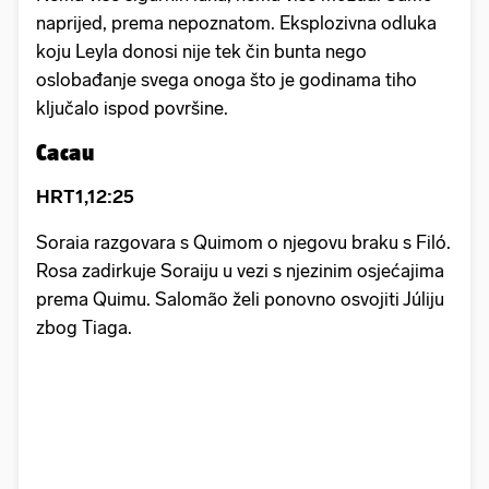
naprijed, prema nepoznatom. Eksplozivna odluka
koju Leyla donosi nije tek čin bunta nego
oslobađanje svega onoga što je godinama tiho
ključalo ispod površine.
Cacau
HRT1,12:25
Soraia razgovara s Quimom o njegovu braku s Filó.
Rosa zadirkuje Soraiju u vezi s njezinim osjećajima
prema Quimu. Salomão želi ponovno osvojiti Júliju
zbog Tiaga.