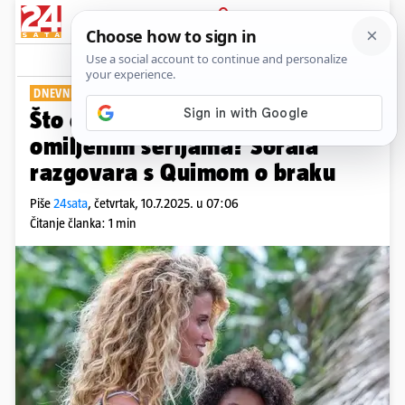
PRIJAVA
Show
Komentari
0
DNEVNI PREGLED
Što ćete gledati danas u svojim
omiljenim serijama? Soraia
razgovara s Quimom o braku
Piše
24sata
,
četvrtak, 10.7.2025. u 07:06
Čitanje članka: 1 min