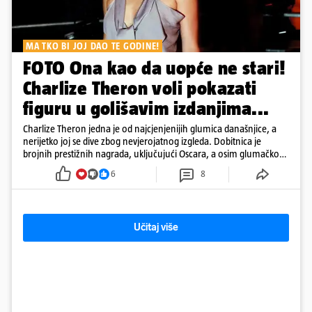
MA TKO BI JOJ DAO TE GODINE!
FOTO Ona kao da uopće ne stari!
Charlize Theron voli pokazati
figuru u golišavim izdanjima...
Charlize Theron jedna je od najcjenjenijih glumica današnjice, a
nerijetko joj se dive zbog nevjerojatnog izgleda. Dobitnica je
brojnih prestižnih nagrada, uključujući Oscara, a osim glumačkog
rada poznata je i po svom humanitarnom angažmanu. Golišave
6
8
fotke nisu joj problem, a u galeriji pogledajte kako se mijenjala
kroz godine.
Učitaj više