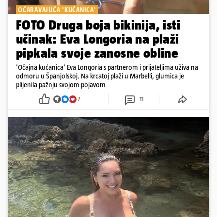
OČARAVAJUĆA 'KUĆANICA'
FOTO Druga boja bikinija, isti
učinak: Eva Longoria na plaži
pipkala svoje zanosne obline
'Očajna kućanica' Eva Longoria s partnerom i prijateljima uživa na
odmoru u Španjolskoj. Na krcatoj plaži u Marbelli, glumica je
plijenila pažnju svojom pojavom
7
11