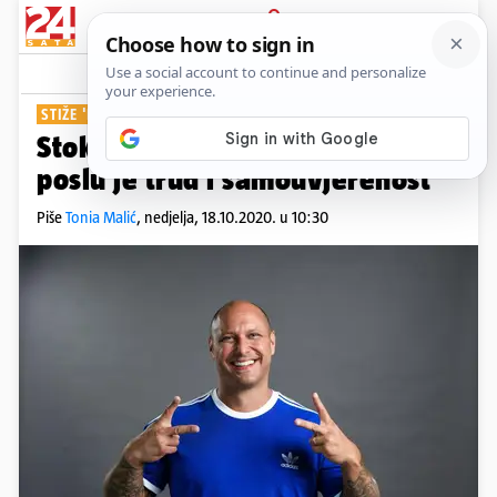
PRIJAVA
Show
Komentari
3
STIŽE 'RAP CAMP'
Stoka: 'Tajna uspjeha u ovom
poslu je trud i samouvjerenost'
Piše
Tonia Malić
,
nedjelja, 18.10.2020. u 10:30