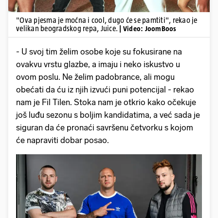
"Ova pjesma je moćna i cool, dugo će se pamtiti", rekao je
velikan beogradskog repa, Juice.
| Video: JoomBoos
- U svoj tim želim osobe koje su fokusirane na
ovakvu vrstu glazbe, a imaju i neko iskustvo u
ovom poslu. Ne želim padobrance, ali mogu
obećati da ću iz njih izvući puni potencijal - rekao
nam je Fil Tilen. Stoka nam je otkrio kako očekuje
još luđu sezonu s boljim kandidatima, a već sada je
siguran da će pronaći savršenu četvorku s kojom
će napraviti dobar posao.