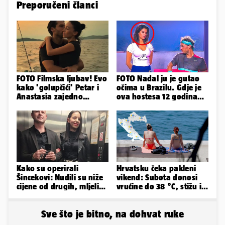
Preporučeni članci
FOTO Filmska ljubav! Evo
FOTO Nadal ju je gutao
kako 'golupčići' Petar i
očima u Brazilu. Gdje je
Anastasia zajedno
ova hostesa 12 godina
provode ljetne dane
poslije i kako izgleda?
Kako su operirali
Hrvatsku čeka pakleni
Šincekovi: Nudili su niže
vikend: Subota donosi
cijene od drugih, mljeli
vrućine do 38 °C, stižu i
su otpad pa zakapali...
grmljavinski pljuskovi
Sve što je bitno, na dohvat ruke