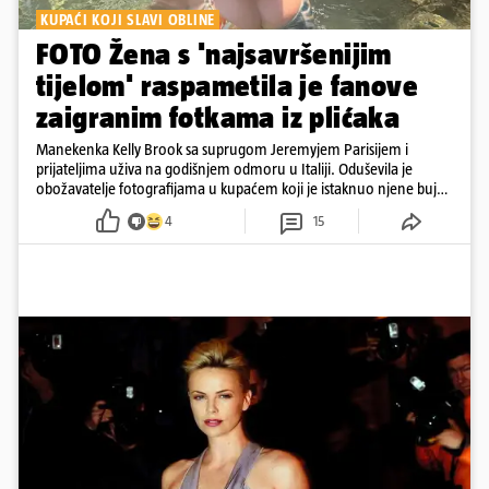
KUPAĆI KOJI SLAVI OBLINE
FOTO Žena s 'najsavršenijim
tijelom' raspametila je fanove
zaigranim fotkama iz plićaka
Manekenka Kelly Brook sa suprugom Jeremyjem Parisijem i
prijateljima uživa na godišnjem odmoru u Italiji. Oduševila je
obožavatelje fotografijama u kupaćem koji je istaknuo njene bujne
obline
4
15