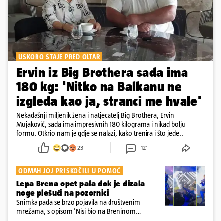
USKORO STAJE PRED OLTAR
Ervin iz Big Brothera sada ima
180 kg: 'Nitko na Balkanu ne
izgleda kao ja, stranci me hvale'
Nekadašnji miljenik žena i natjecatelj Big Brothera, Ervin
Mujaković, sada ima impresivnih 180 kilograma i nikad bolju
formu. Otkrio nam je gdje se nalazi, kako trenira i što jede...
23
121
ODMAH JOJ PRISKOČILI U POMOĆ
Lepa Brena opet pala dok je dizala
noge plešući na pozornici
Snimka pada se brzo pojavila na društvenim
mrežama, s opisom 'Nisi bio na Breninom
koncertu, ako Brena nije pala pred tobom'.