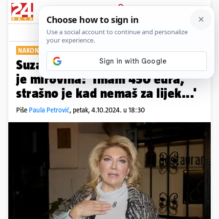
PRIJAVA
Show
Komentari
11
NAKON 50 GODINA KARIJERE
Suzana Mančić otkrila kolika joj
je mirovina: 'Imam 450 eura,
strašno je kad nemaš za lijek...'
Piše
Paula Petrović
,
petak, 4.10.2024. u 18:30