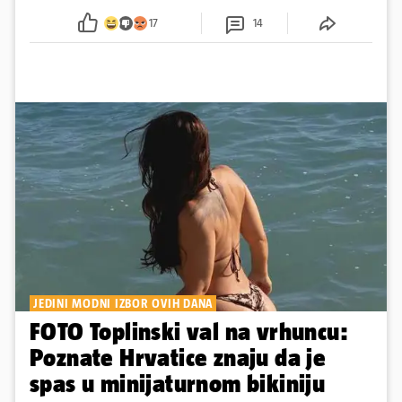
Srećom, pjevačica se nije ozlijedila nego je s
17
14
osmijehom nastavila pjevati
JEDINI MODNI IZBOR OVIH DANA
FOTO Toplinski val na vrhuncu:
Poznate Hrvatice znaju da je
spas u minijaturnom bikiniju