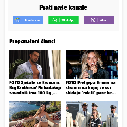
Prati naše kanale
Preporučeni članci
FOTO Sjećate se Ervina iz
FOTO Prelijepa Emma na
Big Brothera? Nekadašnji
stranici na kojoj se svi
zavodnik ima 180 kg,
skidaju 'mlati' pare bez
evo kako izgleda
'prodaje tijela'