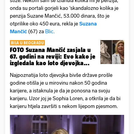
stiže. Nekom sam se izlanula kolika mi je penzija,
onda su portali gorjeli kao ‘skandalozno kolika je
penzija Suzane Mančić, 53.000 dinara, što je
otprilike oko 450 eura, rekla je
Suzana
Mančić
(67) za
Blic.
BILA U BEOGRADU
FOTO Suzana Mančić zasjala u
67. godini na reviji: Evo kako je
izgledala kao loto djevojka...
Najpoznatija loto djevojka bivše države prošle
godine otišla je u mirovinu nakon 50 godina
karijere, a istaknula je da je ponosna na svoju
karijeru. Uzor joj je Sophia Loren, a otkrila je da bi
karijeru htjela završiti s nekom lijepom pjesmom.