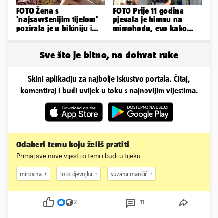
FOTO Žena s
FOTO Prije 11 godina
'najsavršenijim tijelom'
pjevala je himnu na
pozirala je u bikiniju i
mimohodu, evo kako
pokazala svoje bujne
danas izgleda Mia
obline...
Negovetić
Sve što je bitno, na dohvat ruke
Skini aplikaciju za najbolje iskustvo portala. Čitaj,
komentiraj i budi uvijek u toku s najnovijim vijestima.
Odaberi temu koju želiš pratiti
Primaj sve nove vijesti o temi i budi u tijeku
mirovina
loto djevojka
suzana mančić
2
11