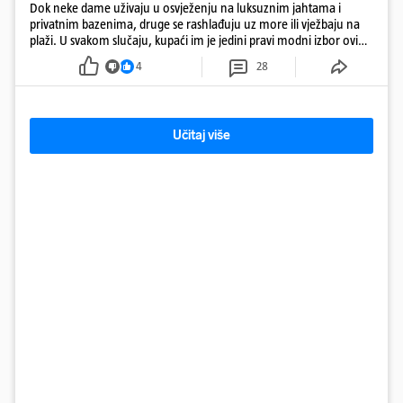
Dok neke dame uživaju u osvježenju na luksuznim jahtama i
privatnim bazenima, druge se rashlađuju uz more ili vježbaju na
plaži. U svakom slučaju, kupaći im je jedini pravi modni izbor ovih
dana
4
28
Učitaj više