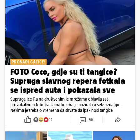
PRONAĐI GAĆICE!
FOTO Coco, gdje su ti tangice?
Supruga slavnog repera fotkala
se ispred auta i pokazala sve
Supruga Ice T-a na društvenim je mrežama objavila set
provokativnih fotografija na kojima je pozirala u seksi izdanju.
Nekima je trebalo vremena da shvate da ipak nosi tangice
14
56