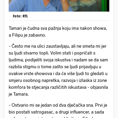
Foto: RTL
Tamari je čudna sva pažnja koju ima nakon showa,
a Filipu je zabavno.
- Često me na ulici zaustavljaju, ali ne smeta mi jer
su ljudi stvarno topli. Volim stati i popričati s
ljudima, podijeliti svoja iskustva i nadam se da sam
razbila stigmu o tome zašto se ljudi prijavljuju u
ovakve vrste showova i da će više ljudi to gledati u
smjeru osobnog napretka, razvoja i izlaska iz zone
komfora te stjecanja različitih iskustava - objasnila
je Tamara.
- Ostvario mi se jedan od dva dječačka sna. Prvi je
bio postati vatrogasac, a drugi influencer, a sada