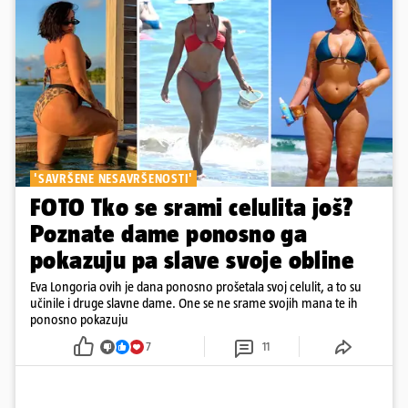
'SAVRŠENE NESAVRŠENOSTI'
FOTO Tko se srami celulita još?
Poznate dame ponosno ga
pokazuju pa slave svoje obline
Eva Longoria ovih je dana ponosno prošetala svoj celulit, a to su
učinile i druge slavne dame. One se ne srame svojih mana te ih
ponosno pokazuju
7
11