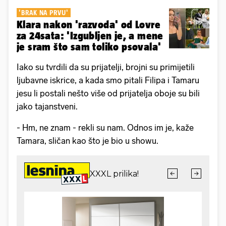
'BRAK NA PRVU'
Klara nakon 'razvoda' od Lovre
za 24sata: 'Izgubljen je, a mene
je sram što sam toliko psovala'
Iako su tvrdili da su prijatelji, brojni su primijetili
ljubavne iskrice, a kada smo pitali Filipa i Tamaru
jesu li postali nešto više od prijatelja oboje su bili
jako tajanstveni.
- Hm, ne znam - rekli su nam. Odnos im je, kaže
Tamara, sličan kao što je bio u showu.