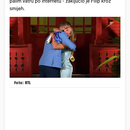
palim vatru po internetu - zaključio je Filip kroz
smijeh.
Foto: RTL