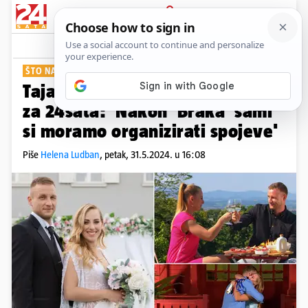
PRIJAVA
Show
Komentari
9
ŠTO NAKON SHOWA?
Tajanstveni Filip i Tamara otkrili
za 24sata: 'Nakon 'Braka' sami
si moramo organizirati spojeve'
Piše
Helena Ludban
,
petak, 31.5.2024. u 16:08