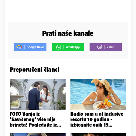
Prati naše kanale
Preporučeni članci
FOTO Vanja iz
Radio sam u al inclusive
'Savršenog' više nije
resortu 10 godina -
brineta! Pogledajte je
izbjegnite ovih 19
sad
grešaka i olakšajte si
odmor