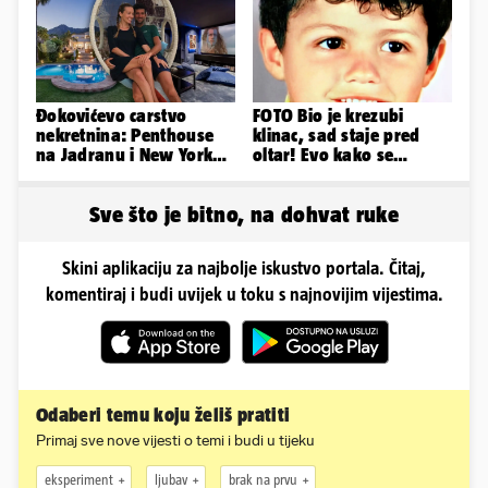
Đokovićevo carstvo
FOTO Bio je krezubi
nekretnina: Penthouse
klinac, sad staje pred
na Jadranu i New Yorku,
oltar! Evo kako se
španjolska vila, hoteli...
mijenjao jedan od
najvećih...
Sve što je bitno, na dohvat ruke
Skini aplikaciju za najbolje iskustvo portala. Čitaj,
komentiraj i budi uvijek u toku s najnovijim vijestima.
Odaberi temu koju želiš pratiti
Primaj sve nove vijesti o temi i budi u tijeku
eksperiment
ljubav
brak na prvu