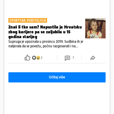
SPORTSKA VODITELJICA
Znaš li tko sam? Napustila je Hrvatsku
zbog karijere pa se zaljubila u 15
godina starijeg
Supruga je upoznala u prosincu 2019. Sudbina ih je
natjerala da se povežu, počnu razgovarati i na
kraju provode vrijeme upoznavajući se
2
7
Učitaj više