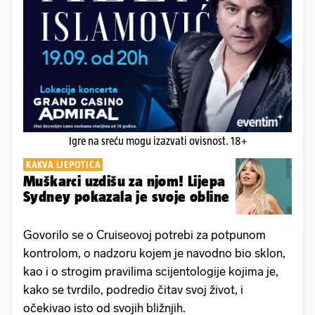
Igre na sreću mogu izazvati ovisnost. 18+
KAKVA LJEPOTICA
Muškarci uzdišu za njom! Lijepa
Sydney pokazala je svoje obline
Govorilo se o Cruiseovoj potrebi za potpunom
kontrolom, o nadzoru kojem je navodno bio sklon,
kao i o strogim pravilima scijentologije kojima je,
kako se tvrdilo, podredio čitav svoj život, i
očekivao isto od svojih bližnjih.