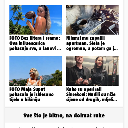
FOTO Bez filtera i srama:
Nijemci mu zapalili
Ova influencerica
apartman. Šteta je
pokazuje sve, a fanovi je
ogromna, a potom ga je
naprosto obožavaju!
šokirao i e-mail od
Bookinga
FOTO Maja Šuput
Kako su operirali
pokazala je isklesano
Šincekovi: Nudili su niže
tijelo u bikiniju
cijene od drugih, mljeli
su otpad pa zakapali...
Sve što je bitno, na dohvat ruke