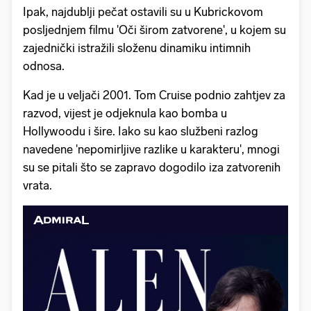
Ipak, najdublji pečat ostavili su u Kubrickovom
posljednjem filmu 'Oči širom zatvorene', u kojem su
zajednički istražili složenu dinamiku intimnih
odnosa.
Kad je u veljači 2001. Tom Cruise podnio zahtjev za
razvod, vijest je odjeknula kao bomba u
Hollywoodu i šire. Iako su kao službeni razlog
navedene 'nepomirljive razlike u karakteru', mnogi
su se pitali što se zapravo dogodilo iza zatvorenih
vrata.