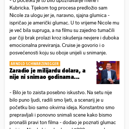
- U početku je to bilo upoznavanje mene i
Kubricka. Tijekom tog procesa predložio sam
Nicole za ulogu jer je, naravno, sjajna glumica -
ispričao je američki glumac. U to vrijeme Nicole mu
je već bila supruga, a na filmu su zajedno tumačili
par čiji brak prolazi kroz iskušenja nevjere i duboka
emocionalna previranja. Cruise je govorio i o
posvećenosti koju su oboje unijeli u snimanje.
ARNOLD SCHWARZENEGGER
Zaradio je milijardu dolara, a
nije ni snimao godinama...
- Bilo je to zaista posebno iskustvo. Na setu nije
bilo puno ljudi, radili smo ljeti, a scenarij je u
početku bio samo okvirna ideja. Konstantno smo
prepravljali i ponovno snimali scene kako bismo
pronašli pravi ton filma - dodao je poznati glumac