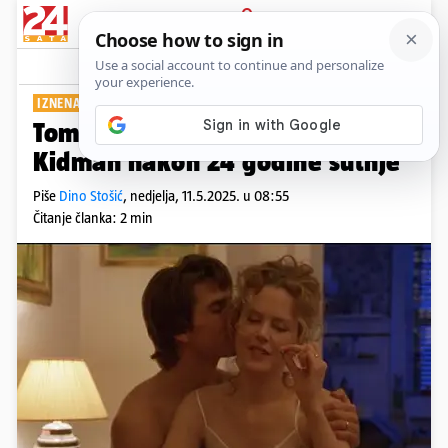
PRIJAVA
Show
Komentari
6
IZNENADIO JE SVE
Tom Cruise progovorio o Nicole
Kidman nakon 24 godine šutnje
Piše
Dino Stošić
,
nedjelja, 11.5.2025. u 08:55
Čitanje članka: 2 min