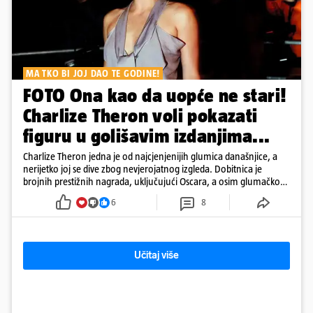
MA TKO BI JOJ DAO TE GODINE!
FOTO Ona kao da uopće ne stari!
Charlize Theron voli pokazati
figuru u golišavim izdanjima...
Charlize Theron jedna je od najcjenjenijih glumica današnjice, a
nerijetko joj se dive zbog nevjerojatnog izgleda. Dobitnica je
brojnih prestižnih nagrada, uključujući Oscara, a osim glumačkog
rada poznata je i po svom humanitarnom angažmanu. Golišave
6
8
fotke nisu joj problem, a u galeriji pogledajte kako se mijenjala
kroz godine.
Učitaj više