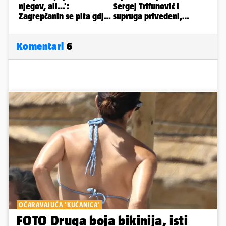
Komentari
6
OČARAVAJUĆA 'KUĆANICA'
FOTO Druga boja bikinija, isti