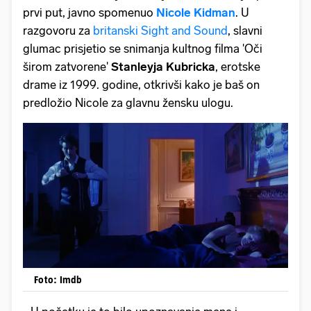
prvi put, javno spomenuo
Nicole Kidman
. U
razgovoru za
britanski Sight and Sound
, slavni
glumac prisjetio se snimanja kultnog filma 'Oči
širom zatvorene'
Stanleyja Kubricka
, erotske
drame iz 1999. godine, otkrivši kako je baš on
predložio Nicole za glavnu žensku ulogu.
Foto: Imdb