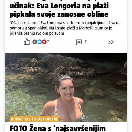
učinak: Eva Longoria na plaži
pipkala svoje zanosne obline
'Očajna kućanica' Eva Longoria s partnerom i prijateljima uživa na
odmoru u Španjolskoj. Na krcatoj plaži u Marbelli, glumica je
plijenila pažnju svojom pojavom
7
11
KUPAĆI KOJI SLAVI OBLINE
FOTO Žena s 'najsavršenijim