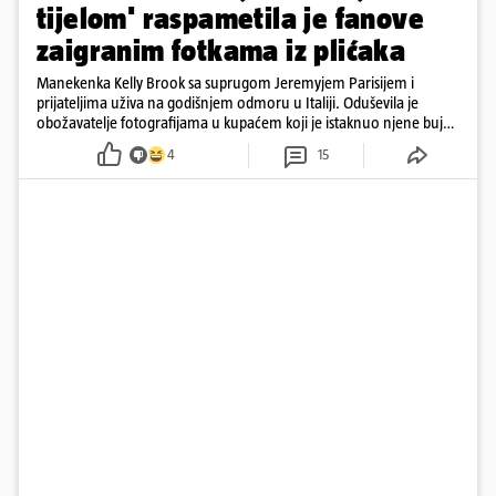
tijelom' raspametila je fanove
zaigranim fotkama iz plićaka
Manekenka Kelly Brook sa suprugom Jeremyjem Parisijem i
prijateljima uživa na godišnjem odmoru u Italiji. Oduševila je
obožavatelje fotografijama u kupaćem koji je istaknuo njene bujne
obline
4
15