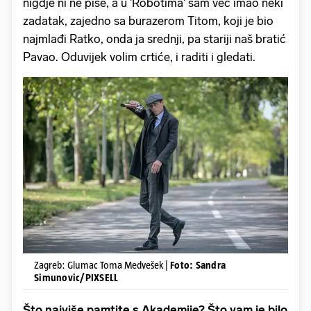
nigdje ni ne piše, a u 'Robotima' sam već imao neki
zadatak, zajedno sa burazerom Titom, koji je bio
najmlađi Ratko, onda ja srednji, pa stariji naš bratić
Pavao. Oduvijek volim crtiće, i raditi i gledati.
Zagreb: Glumac Toma Medvešek |
Foto: Sandra
Simunovic/PIXSELL
Što najviše pamtite s Akademije? Što vam je bilo