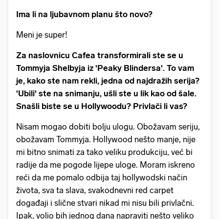
Ima li na ljubavnom planu što novo?
Meni je super!
Za naslovnicu Cafea transformirali ste se u
Tommyja Shelbyja iz 'Peaky Blindersa'. To vam
je, kako ste nam rekli, jedna od najdražih serija?
'Ubili' ste na snimanju, ušli ste u lik kao od šale.
Snašli biste se u Hollywoodu? Privlači li vas?
Nisam mogao dobiti bolju ulogu. Obožavam seriju,
obožavam Tommyja. Hollywood nešto manje, nije
mi bitno snimati za tako veliku produkciju, već bi
radije da me pogode lijepe uloge. Moram iskreno
reći da me pomalo odbija taj hollywodski način
života, sva ta slava, svakodnevni red carpet
događaji i slične stvari nikad mi nisu bili privlačni.
Ipak, volio bih jednog dana napraviti nešto veliko