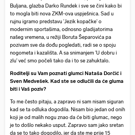
Buljana, glazba Darko Rundek i sve se čini kako bi
to mogla biti nova ZKM-ova uspješnica. Sad u
rujnu igramo predstavu 'Jezik kopačke' o
modernim sportašima, odnosno gladijatorima
našeg vremena, u režiji Boruta Šeparovića pa
pozivam sve da dođu pogledati, radi se o spoju
nogometa i kazališta. A sa snimanjem 'U dobru i
zlu' već smo počeli tako da i to se zahuktalo.
Roditelji su Vam poznati glumci Nataša Dorčić i
Sven Medvešek. Kad ste se odlučili da će gluma
biti i Vaš poziv?
To me često pitaju, a zapravo ni sam nisam siguran
kad se ta odluka dogodila. Nisam bio jedan od onih
koji je od malih nogu znao da će biti glumac, nego
je to došlo nekako usput. Zapravo sam jako sretan
da se to tako dogodilo, jer da ste me prije 15