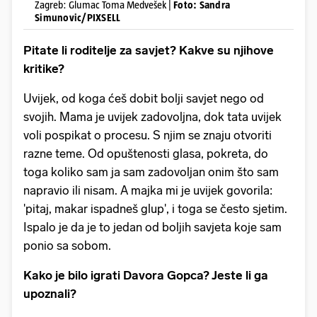
Zagreb: Glumac Toma Medvešek |
Foto: Sandra
Simunovic/PIXSELL
Pitate li roditelje za savjet? Kakve su njihove
kritike?
Uvijek, od koga ćeš dobit bolji savjet nego od
svojih. Mama je uvijek zadovoljna, dok tata uvijek
voli pospikat o procesu. S njim se znaju otvoriti
razne teme. Od opuštenosti glasa, pokreta, do
toga koliko sam ja sam zadovoljan onim što sam
napravio ili nisam. A majka mi je uvijek govorila:
'pitaj, makar ispadneš glup', i toga se često sjetim.
Ispalo je da je to jedan od boljih savjeta koje sam
ponio sa sobom.
Kako je bilo igrati Davora Gopca? Jeste li ga
upoznali?