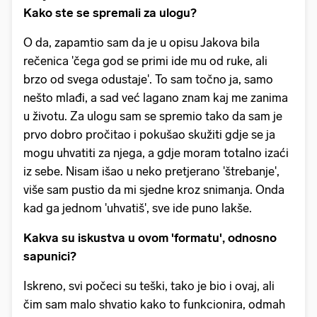
Kako ste se spremali za ulogu?
O da, zapamtio sam da je u opisu Jakova bila
rečenica 'čega god se primi ide mu od ruke, ali
brzo od svega odustaje'. To sam točno ja, samo
nešto mlađi, a sad već lagano znam kaj me zanima
u životu. Za ulogu sam se spremio tako da sam je
prvo dobro pročitao i pokušao skužiti gdje se ja
mogu uhvatiti za njega, a gdje moram totalno izaći
iz sebe. Nisam išao u neko pretjerano 'štrebanje',
više sam pustio da mi sjedne kroz snimanja. Onda
kad ga jednom 'uhvatiš', sve ide puno lakše.
Kakva su iskustva u ovom 'formatu', odnosno
sapunici?
Iskreno, svi počeci su teški, tako je bio i ovaj, ali
čim sam malo shvatio kako to funkcionira, odmah