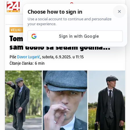
PRIJAVA
Show
Komentari
2
VELIKI INTERVJU ZA 24SATA
Toma Medvešek: Prvu ulogu
sam dobio sa sedam godina...
Piše
Davor Lugarić
,
subota, 6.9.2025. u 11:15
Čitanje članka: 6 min