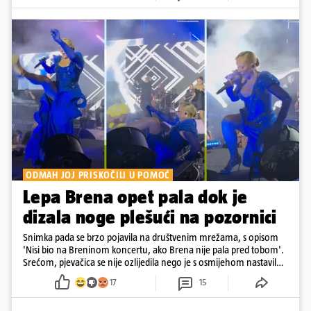
ODMAH JOJ PRISKOČILI U POMOĆ
Lepa Brena opet pala dok je
dizala noge plešući na pozornici
Snimka pada se brzo pojavila na društvenim mrežama, s opisom
'Nisi bio na Breninom koncertu, ako Brena nije pala pred tobom'.
Srećom, pjevačica se nije ozlijedila nego je s osmijehom nastavila
pjevati
17
15