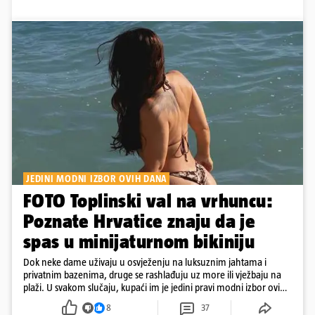
JEDINI MODNI IZBOR OVIH DANA
FOTO Toplinski val na vrhuncu:
Poznate Hrvatice znaju da je
spas u minijaturnom bikiniju
Dok neke dame uživaju u osvježenju na luksuznim jahtama i
privatnim bazenima, druge se rashlađuju uz more ili vježbaju na
plaži. U svakom slučaju, kupaći im je jedini pravi modni izbor ovih
dana
8
37