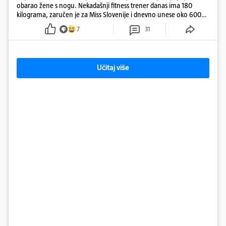
obarao žene s nogu. Nekadašnji fitness trener danas ima 180
kilograma, zaručen je za Miss Slovenije i dnevno unese oko 6000
kcal.
7
31
Učitaj više