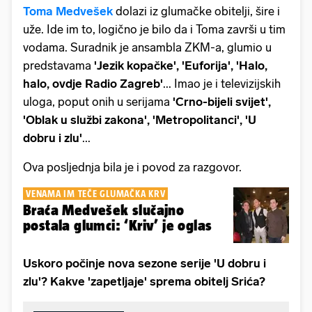
Toma Medvešek
dolazi iz glumačke obitelji, šire i
uže. Ide im to, logično je bilo da i Toma završi u tim
vodama. Suradnik je ansambla ZKM-a, glumio u
predstavama
'Jezik kopačke', 'Euforija', 'Halo,
halo, ovdje Radio Zagreb'
... Imao je i televizijskih
uloga, poput onih u serijama
'Crno-bijeli svijet',
'Oblak u službi zakona', 'Metropolitanci', 'U
dobru i zlu'
...
Ova posljednja bila je i povod za razgovor.
VENAMA IM TEČE GLUMAČKA KRV
Braća Medvešek slučajno
postala glumci: ‘Kriv’ je oglas
Uskoro počinje nova sezone serije 'U dobru i
zlu'? Kakve 'zapetljaje' sprema obitelj Srića?