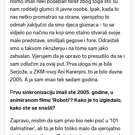
nismo imali neki poseban teret zbog toga što su
nam roditelji glumci ili javne osobe. Ipak, kada bi
nas netko promatrao sa strane, vjerojatno bi
odmah zaključio da smo djeca glumaca - to se
vidjelo po načinu na koji smo stalno stvarali svoje
male predstave, smišljali gegove i fore. Odrastali
smo u takvom okruženju i na tome sam jako
zahvalan. Vjerujem da je upravo to presudilo da se i
sam odlučim za ovaj put. Prva uloga mi je bila
Serjože, u ZKM-ovoj Ani Karenjini, to je bilo davne
2005. A ja sam imao tek sedam godina.
P
rvu sinkronizaciju imali ste 2005. godine, u
animiranom filmu 'Roboti'? Kako je to izgledalo,
kako ste se snašli?
Zapravo, mislim da sam prvo bio neki psić u '101
dalmatiner', ali to je bilo toliko malo da vjerojatno