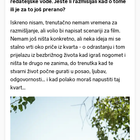
redateljske vode. Jeste li razmišljali kad o tome
ili je za to još prerano?
Iskreno nisam, trenutačno nemam vremena za
razmišljanje, ali volio bi napisat scenariji za film.
Nemam još ništa konkretno, ali neka ideja mi se
stalno vrti oko priče iz kvarta - o odrastanju i tom
prijelazu iz bezbrižnog života kad igraš nogomet i
ništa te drugo ne zanima, do trenutka kad te
stvarni život počne gurati u posao, ljubav,
odgovornosti… i kad polako moraš napustiti taj
kvart…