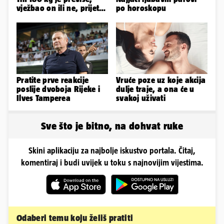
vježbao on ili ne, prijete
po horoskopu
mu mnoge komplikacije
Pratite prve reakcije
Vruće poze uz koje akcija
poslije dvoboja Rijeke i
dulje traje, a ona će u
Ilves Tamperea
svakoj uživati
Sve što je bitno, na dohvat ruke
Skini aplikaciju za najbolje iskustvo portala. Čitaj,
komentiraj i budi uvijek u toku s najnovijim vijestima.
Odaberi temu koju želiš pratiti