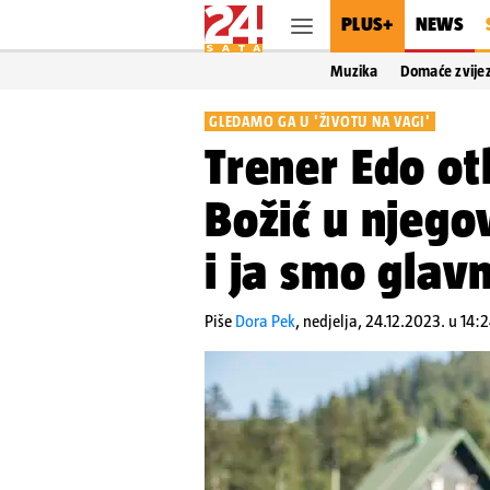
PLUS+
NEWS
Muzika
Domaće zvije
GLEDAMO GA U 'ŽIVOTU NA VAGI'
Trener Edo ot
Božić u njeg
i ja smo glavn
Piše
Dora Pek
,
nedjelja, 24.12.2023. u 14: