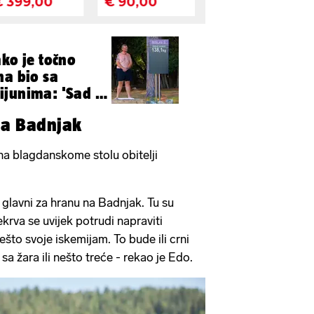
ako je točno
na bio sa
junima: 'Sad je
na Badnjak
 na blagdanskome stolu obitelji
 glavni za hranu na Badnjak. Tu su
ekrva se uvijek potrudi napraviti
ešto svoje iskemijam. To bude ili crni
 sa žara ili nešto treće - rekao je Edo.