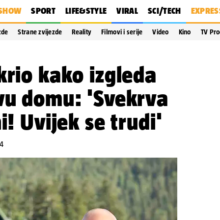
SHOW
SPORT
LIFE&STYLE
VIRAL
SCI/TECH
EXPRES
zde
Strane zvijezde
Reality
Filmovi i serije
Video
Kino
TV Pr
krio kako izgleda
ovu domu: 'Svekrva
i! Uvijek se trudi'
24