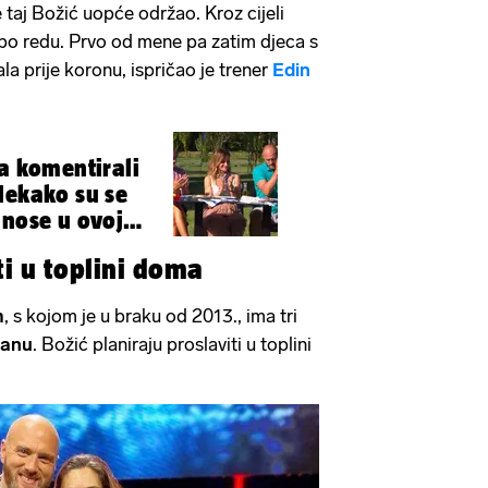
 taj Božić uopće održao. Kroz cijeli
i po redu. Prvo od mene pa zatim djeca s
la prije koronu, ispričao je trener
Edin
na komentirali
Nekako su se
dnose u ovoj
ti u toplini doma
m
, s kojom je u braku od 2013., ima tri
janu
. Božić planiraju proslaviti u toplini