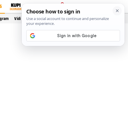
S
PRIJAVA
ogram
Vidi još…