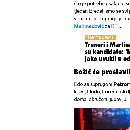
što je potrebno kako bi se
tjedan izredali smo se sv
virozom, a i supruga je ima
Mehmedović
za
RTL
.
'ŽIVOT NA VAGI'
Treneri i Marti
su kandidate: '
jako uvukli u o
sezoni'
Božić će proslavi
Edo sa suprugom
Petro
kćeri,
Lindu
,
Lorenu
i
Ari
doma, okruženi ljubavlju.