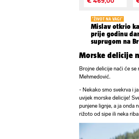
'ŽIVOT NA VAGI'
Mislav otkrio k
prije godinu da
suprugom na Bri
napornije'
Morske delicije 
Brojne delicije naći će se
Mehmedović.
- Nekako smo svekrva i ja
uvijek morske delicije! Sv
punjene lignje, a ja onda n
rižoto od sipe ili neka riba