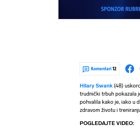
Komentari
12
Hilary Swank
(48) uskoro 
trudnički trbuh pokazala
pohvalila kako je, iako u 
zdravom životu i treniranj
POGLEDAJTE VIDEO: