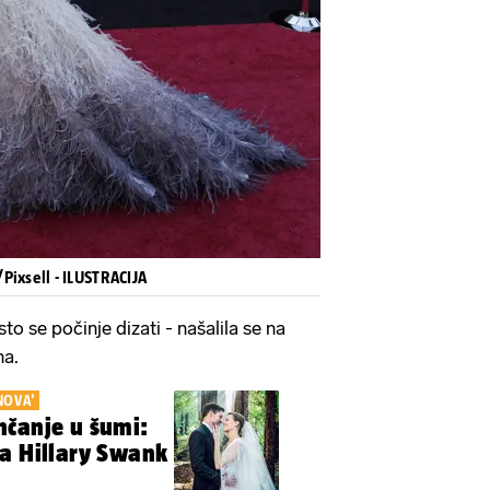
Pixsell - ILUSTRACIJA
sto se počinje dizati - našalila se na
ha.
NOVA'
nčanje u šumi:
a Hillary Swank