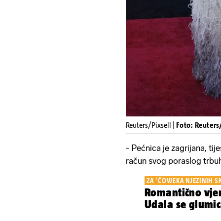
Reuters/Pixsell |
Foto: Reuters/
- Pećnica je zagrijana, tije
račun svog poraslog trbu
ZA 'ČOVJEKA NJEZINIH S
Romantično vje
Udala se glumic