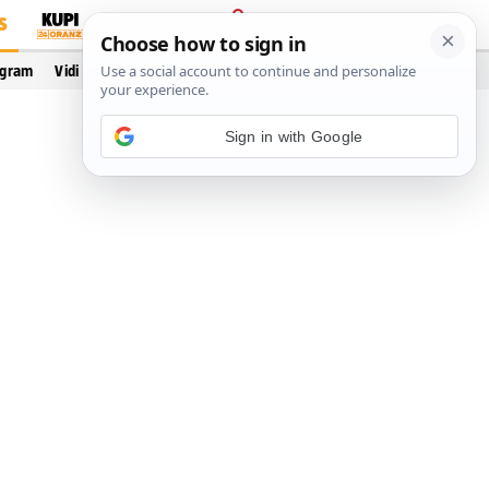
S
PRIJAVA
ogram
Vidi još…