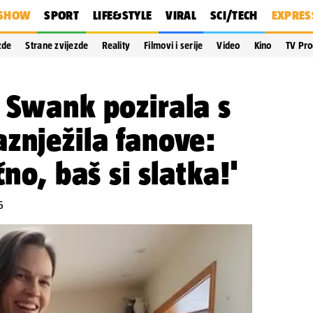
SHOW
SPORT
LIFE&STYLE
VIRAL
SCI/TECH
EXPRES
zde
Strane zvijezde
Reality
Filmovi i serije
Video
Kino
TV Pr
 Swank pozirala s
znježila fanove:
čno, baš si slatka!'
5