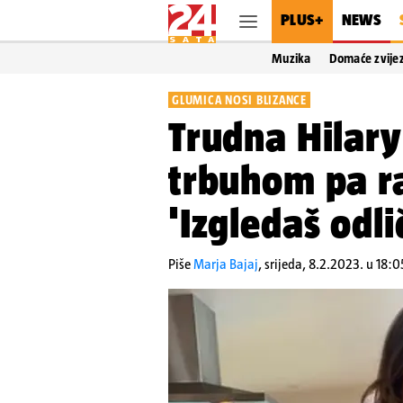
PLUS+
NEWS
Muzika
Domaće zvije
GLUMICA NOSI BLIZANCE
Trudna Hilary
trbuhom pa ra
'Izgledaš odli
Piše
Marja Bajaj
,
srijeda, 8.2.2023. u 18:0