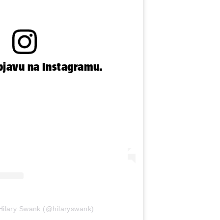
bjavu na Instagramu.
 Hilary Swank (@hilaryswank)