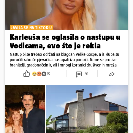
JAVILA SE NA TIKTOK-U
Karleuša se oglasila o nastupu u
Vodicama, evo što je rekla
Nastup bi se trebao održati na blagdan Velike Gospe, a iz kluba su
poručili kako će pjevačica nastupati iza ponoći. Tome se protive
branitelji, gradonačelnik, ali i mnogi korisnici društvenih mreža
15
91