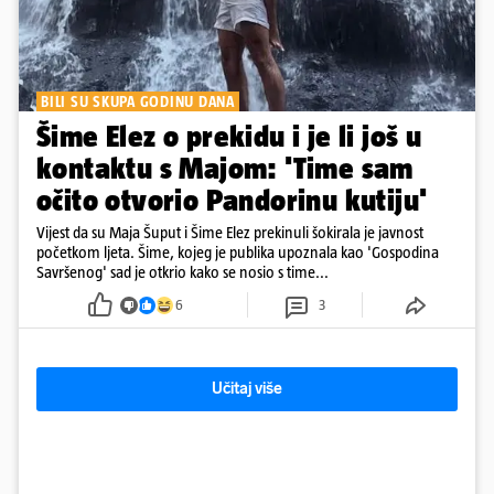
BILI SU SKUPA GODINU DANA
Šime Elez o prekidu i je li još u
kontaktu s Majom: 'Time sam
očito otvorio Pandorinu kutiju'
Vijest da su Maja Šuput i Šime Elez prekinuli šokirala je javnost
početkom ljeta. Šime, kojeg je publika upoznala kao 'Gospodina
Savršenog' sad je otkrio kako se nosio s time...
6
3
Učitaj više