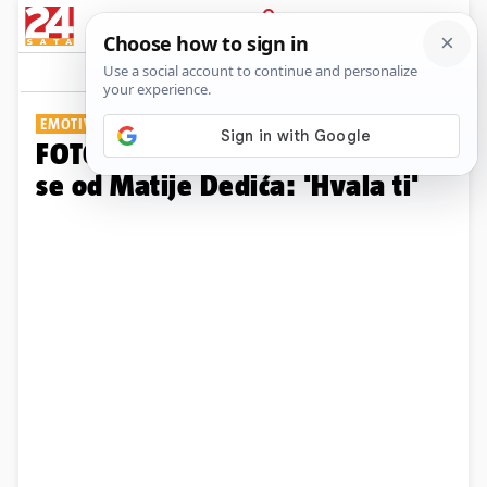
PRIJAVA
Galerija
Komentari
20
EMOTIVNO U LISINSKOM
FOTO Gabi Novak i Lu oprostile
se od Matije Dedića: 'Hvala ti'