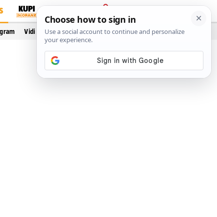
S
PRIJAVA
ogram
Vidi još…