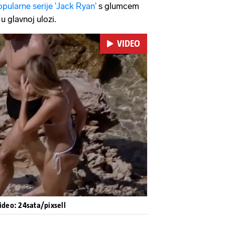
ularne serije 'Jack Ryan'
s glumcem
u glavnoj ulozi.
VIDEO
Pokretanje videa...
Video: 24sata/pixsell