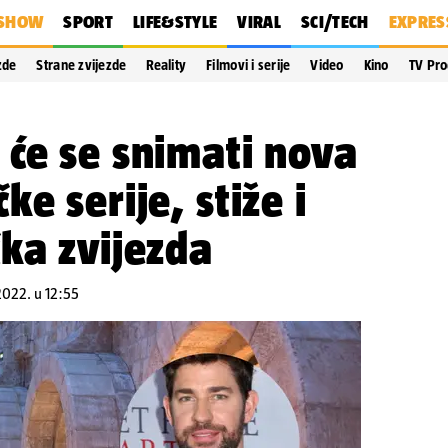
SHOW
SPORT
LIFE&STYLE
VIRAL
SCI/TECH
EXPRES
zde
Strane zvijezde
Reality
Filmovi i serije
Video
Kino
TV Pr
će se snimati nova
e serije, stiže i
ka zvijezda
.2022. u 12:55