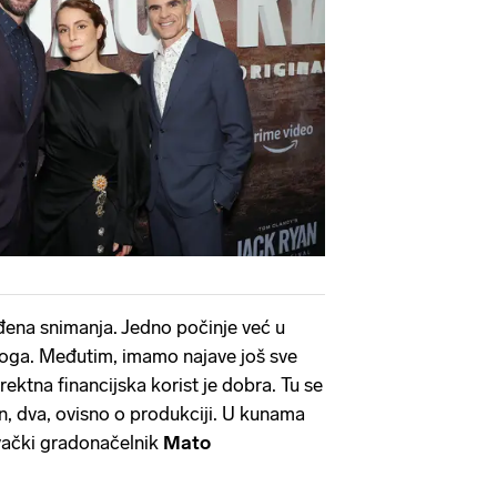
ena snimanja. Jedno počinje već u
toga. Međutim, imamo najave još sve
ektna financijska korist je dobra. Tu se
un, dva, ovisno o produkciji. U kunama
vački gradonačelnik
Mato