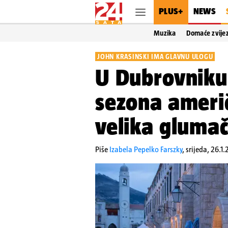
PLUS+
NEWS
Muzika
Domaće zvije
JOHN KRASINSKI IMA GLAVNU ULOGU
U Dubrovniku 
sezona američk
velika glumač
Piše
Izabela Pepelko Farszky
,
srijeda, 26.1