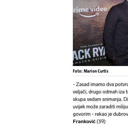
Foto: Marion Curtis
- Zasad imamo dva potvrđ
veljači, drugo odmah iza 
skupa sedam snimanja. Dir
uvijek može zaraditi milij
govorim - rekao je dubro
Franković
(39)