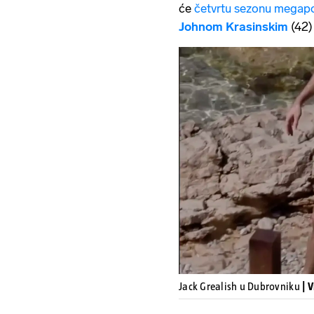
će
četvrtu sezonu megapop
Johnom Krasinskim
(42) 
Jack Grealish u Dubrovniku
| 