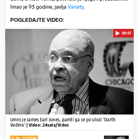
Imao je 93 godine, javlja
Variety
.
POGLEDAJTE VIDEO:
00:57
Pokretanje videa...
Umro je James Earl Jones, pamti ga se po ulozi 'Darth
Vadera'
| Video: 24sata/Video
U 79. GODINI