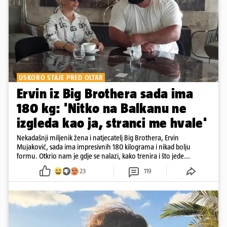
USKORO STAJE PRED OLTAR
Ervin iz Big Brothera sada ima
180 kg: 'Nitko na Balkanu ne
izgleda kao ja, stranci me hvale'
Nekadašnji miljenik žena i natjecatelj Big Brothera, Ervin
Mujaković, sada ima impresivnih 180 kilograma i nikad bolju
formu. Otkrio nam je gdje se nalazi, kako trenira i što jede...
23
119