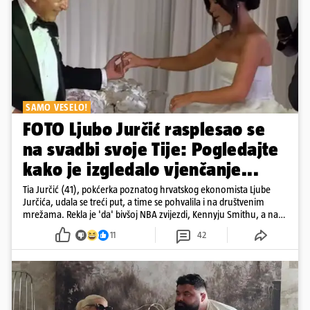
SAMO VESELO!
FOTO Ljubo Jurčić rasplesao se
na svadbi svoje Tije: Pogledajte
kako je izgledalo vjenčanje...
Tia Jurčić (41), pokćerka poznatog hrvatskog ekonomista Ljube
Jurčića, udala se treći put, a time se pohvalila i na društvenim
mrežama. Rekla je 'da' bivšoj NBA zvijezdi, Kennyju Smithu, a na
snimkama i fotografijama je pokazala vesele trenutke s vjenčanja
11
42