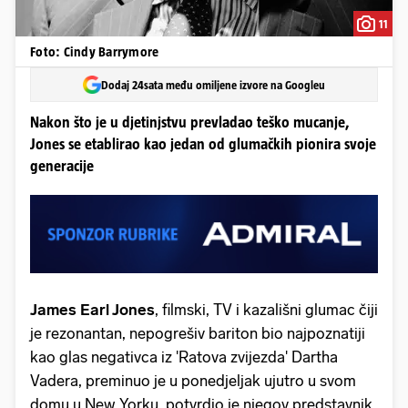
11
Foto: Cindy Barrymore
Dodaj 24sata među omiljene izvore na Googleu
Nakon što je u djetinjstvu prevladao teško mucanje,
Jones se etablirao kao jedan od glumačkih pionira svoje
generacije
James Earl Jones
, filmski, TV i kazališni glumac čiji
je rezonantan, nepogrešiv bariton bio najpoznatiji
kao glas negativca iz 'Ratova zvijezda' Dartha
Vadera, preminuo je u ponedjeljak ujutro u svom
domu u New Yorku, potvrdio je njegov predstavnik.