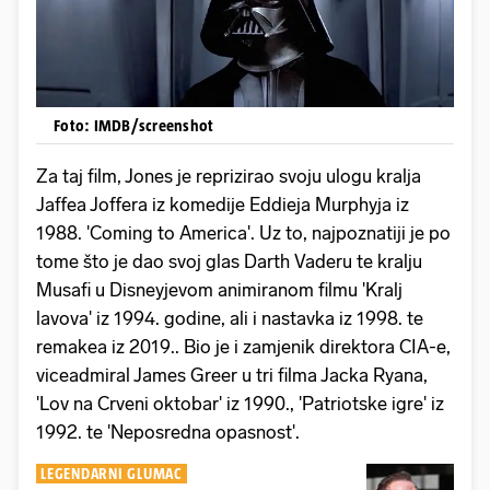
Foto: IMDB/screenshot
Za taj film, Jones je reprizirao svoju ulogu kralja
Jaffea Joffera iz komedije Eddieja Murphyja iz
1988. 'Coming to America'. Uz to, najpoznatiji je po
tome što je dao svoj glas Darth Vaderu te kralju
Musafi u Disneyjevom animiranom filmu 'Kralj
lavova' iz 1994. godine, ali i nastavka iz 1998. te
remakea iz 2019.. Bio je i zamjenik direktora CIA-e,
viceadmiral James Greer u tri filma Jacka Ryana,
'Lov na Crveni oktobar' iz 1990., 'Patriotske igre' iz
1992. te 'Neposredna opasnost'.
LEGENDARNI GLUMAC