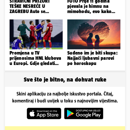
STRAVIČNI PRIZORI
FOTO Prije 11 godina
TEŠKE NESREĆE U
pjevala je himnu na
ZAGREBU Auto se
mimohodu, evo kako
prepolovio, čovjek
danas izgleda Mia
poginuo
Negovetić
Promjena u TV
Suđeno im je biti skupa:
prijenosima HNL klubova
Najjači ljubavni parovi
u Europi. Gdje gledati
po horoskopu
uživo Dinamo, Hajduk i
Rijeku?
Sve što je bitno, na dohvat ruke
Skini aplikaciju za najbolje iskustvo portala. Čitaj,
komentiraj i budi uvijek u toku s najnovijim vijestima.