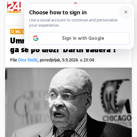
PRIJAVA
Show
U 94. GODINI
Umro je James Earl Jones, pamti
ga se po ulozi 'Darth Vadera'!
Piše
Dino Stošić
,
ponedjeljak, 9.9.2024. u 23:04