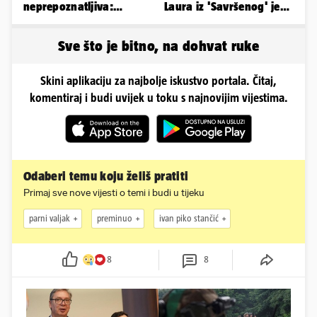
neprepoznatljiva:
Laura iz 'Savršenog' je
Odselila je iz Hrvatske, a
objavila fotke sa svog
ovako sad izgleda
odmora
Sve što je bitno, na dohvat ruke
Skini aplikaciju za najbolje iskustvo portala. Čitaj,
komentiraj i budi uvijek u toku s najnovijim vijestima.
Odaberi temu koju želiš pratiti
Primaj sve nove vijesti o temi i budi u tijeku
parni valjak
preminuo
ivan piko stančić
8
8