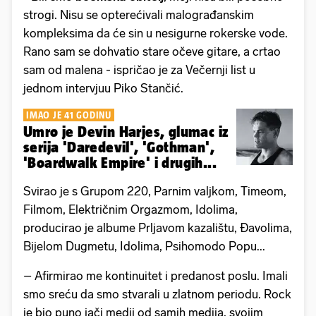
strogi. Nisu se opterećivali malograđanskim
kompleksima da će sin u nesigurne rokerske vode.
Rano sam se dohvatio stare očeve gitare, a crtao
sam od malena - ispričao je za Večernji list u
jednom intervjuu Piko Stančić.
IMAO JE 41 GODINU
Umro je Devin Harjes, glumac iz
serija 'Daredevil', 'Gothman',
'Boardwalk Empire' i drugih...
Svirao je s Grupom 220, Parnim valjkom, Timeom,
Filmom, Električnim Orgazmom, Idolima,
producirao je albume Prljavom kazalištu, Đavolima,
Bijelom Dugmetu, Idolima, Psihomodo Popu...
– Afirmirao me kontinuitet i predanost poslu. Imali
smo sreću da smo stvarali u zlatnom periodu. Rock
je bio puno jači medij od samih medija, svojim