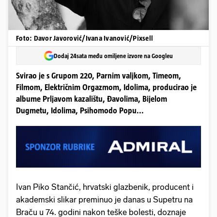
Foto: Davor Javorović/Ivana Ivanović/Pixsell
Dodaj 24sata među omiljene izvore na Googleu
Svirao je s Grupom 220, Parnim valjkom, Timeom,
Filmom, Električnim Orgazmom, Idolima, producirao je
albume Prljavom kazalištu, Đavolima, Bijelom
Dugmetu, Idolima, Psihomodo Popu...
Ivan Piko Stančić, hrvatski glazbenik, producent i
akademski slikar preminuo je danas u Supetru na
Braču u 74. godini nakon teške bolesti, doznaje