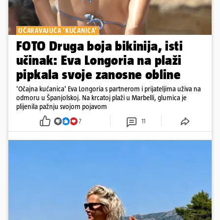
OČARAVAJUĆA 'KUĆANICA'
FOTO Druga boja bikinija, isti
učinak: Eva Longoria na plaži
pipkala svoje zanosne obline
'Očajna kućanica' Eva Longoria s partnerom i prijateljima uživa na
odmoru u Španjolskoj. Na krcatoj plaži u Marbelli, glumica je
plijenila pažnju svojom pojavom
7
11