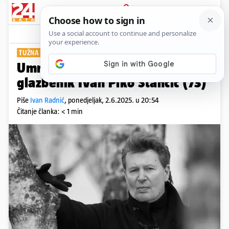
PRIJAVA
Show
Komentari
8
TUŽNA VIJEST
Umro je legendarni hrvatski
glazbenik Ivan Piko Stančić (73)
Piše
Ivan Radnić
,
ponedjeljak, 2.6.2025. u 20:54
Čitanje članka: < 1 min