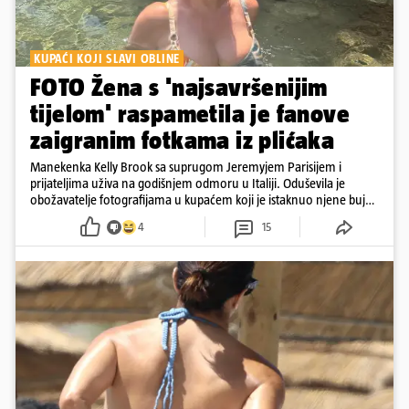
KUPAĆI KOJI SLAVI OBLINE
FOTO Žena s 'najsavršenijim
tijelom' raspametila je fanove
zaigranim fotkama iz plićaka
Manekenka Kelly Brook sa suprugom Jeremyjem Parisijem i
prijateljima uživa na godišnjem odmoru u Italiji. Oduševila je
obožavatelje fotografijama u kupaćem koji je istaknuo njene bujne
obline
4
15