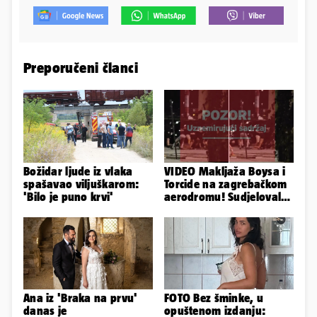
Preporučeni članci
Božidar ljude iz vlaka
VIDEO Makljaža Boysa i
spašavao viljuškarom:
Torcide na zagrebačkom
'Bilo je puno krvi'
aerodromu! Sudjelovalo
je čak 50 huligana
Ana iz 'Braka na prvu'
FOTO Bez šminke, u
danas je
opuštenom izdanju: