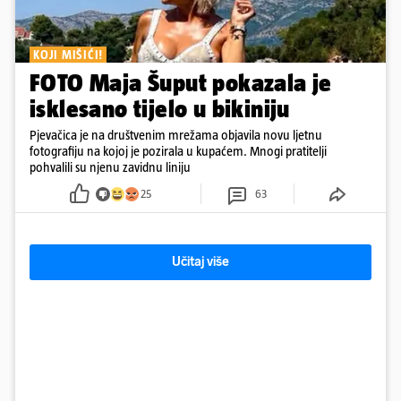
KOJI MIŠIĆI!
FOTO Maja Šuput pokazala je
isklesano tijelo u bikiniju
Pjevačica je na društvenim mrežama objavila novu ljetnu
fotografiju na kojoj je pozirala u kupaćem. Mnogi pratitelji
pohvalili su njenu zavidnu liniju
25
63
Učitaj više