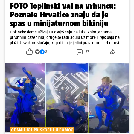
FOTO Toplinski val na vrhuncu:
Poznate Hrvatice znaju da je
spas u minijaturnom bikiniju
Dok neke dame uživaju u osvježenju na luksuznim jahtama i
privatnim bazenima, druge se rashlađuju uz more ili vježbaju na
plaži. U svakom slučaju, kupaći im je jedini pravi modni izbor ovih
dana
8
37
ODMAH JOJ PRISKOČILI U POMOĆ