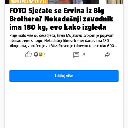
NEPREPOZNATLJIV JE
FOTO Sjećate se Ervina iz Big
Brothera? Nekadašnji zavodnik
ima 180 kg, evo kako izgleda
Prije malo više od desetljeća, Ervin Mujaković svojom je pojavom
obarao žene s nogu. Nekadašnji fitness trener danas ima 180
kilograma, zaručen je za Miss Slovenije i dnevno unese oko 6000
kcal.
7
31
Učitaj više