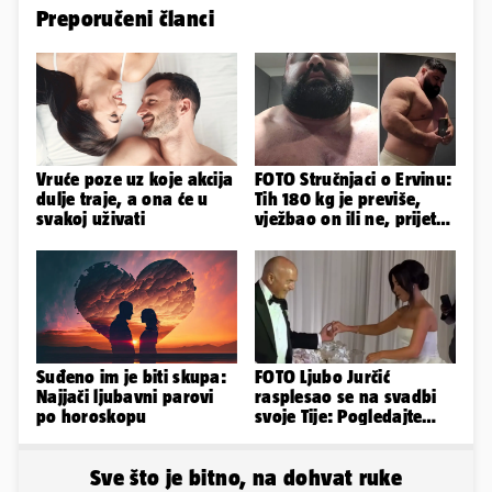
Preporučeni članci
Vruće poze uz koje akcija
FOTO Stručnjaci o Ervinu:
dulje traje, a ona će u
Tih 180 kg je previše,
svakoj uživati
vježbao on ili ne, prijete
mu mnoge komplikacije
Suđeno im je biti skupa:
FOTO Ljubo Jurčić
Najjači ljubavni parovi
rasplesao se na svadbi
po horoskopu
svoje Tije: Pogledajte
kako je izgledalo
vjenčanje...
Sve što je bitno, na dohvat ruke