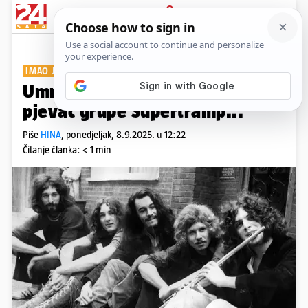
PRIJAVA
Show
Komentari
2
IMAO JE 81 GODINU
Umro je Rick Davies, suosnivač i
pjevač grupe Supertramp...
Piše
HINA
,
ponedjeljak, 8.9.2025. u 12:22
Čitanje članka: < 1 min