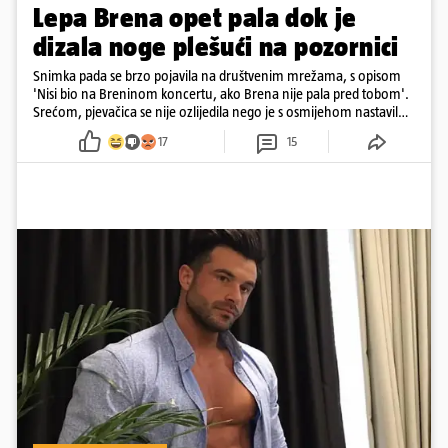
Lepa Brena opet pala dok je
dizala noge plešući na pozornici
Snimka pada se brzo pojavila na društvenim mrežama, s opisom
'Nisi bio na Breninom koncertu, ako Brena nije pala pred tobom'.
Srećom, pjevačica se nije ozlijedila nego je s osmijehom nastavila
pjevati
17
15