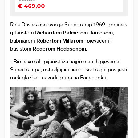
Rick Davies osnovao je Supertramp 1969. godine s
gitaristom
Richardom Palmerom-Jamesom
,
bubnjarom
Robertom Millarom
i pjevačem i
basistom
Rogerom Hodgsonom
.
- Bio je vokal i pijanist iza najpoznatijih pjesama
Supertrampa, ostavljajući neizbrisiv trag u povijesti
rock glazbe - navodi grupa na Facebooku.