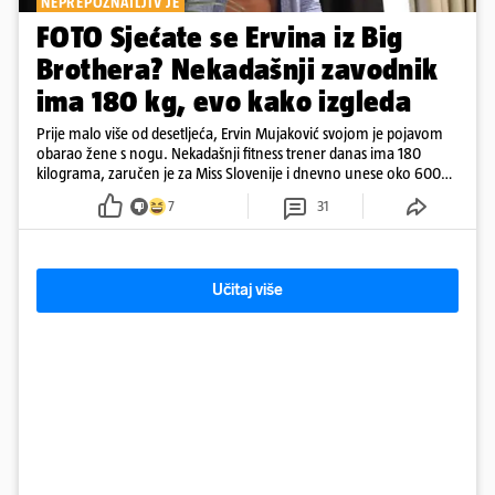
NEPREPOZNATLJIV JE
FOTO Sjećate se Ervina iz Big
Brothera? Nekadašnji zavodnik
ima 180 kg, evo kako izgleda
Prije malo više od desetljeća, Ervin Mujaković svojom je pojavom
obarao žene s nogu. Nekadašnji fitness trener danas ima 180
kilograma, zaručen je za Miss Slovenije i dnevno unese oko 6000
kcal.
7
31
Učitaj više