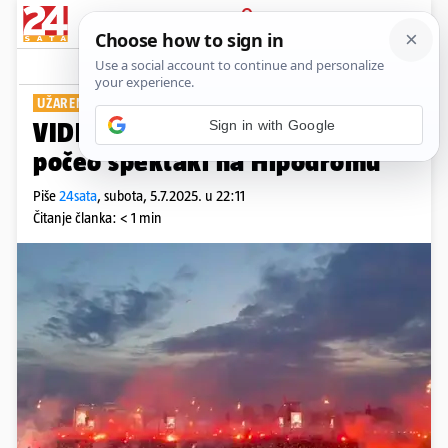
PRIJAVA
Show
Komentari
5
UŽARENA ATMOSFERA
Sign in with Google
VIDEO Ovo je trenutak kada je
počeo spektakl na Hipodromu
Piše
24sata
,
subota, 5.7.2025. u 22:11
Čitanje članka: < 1 min