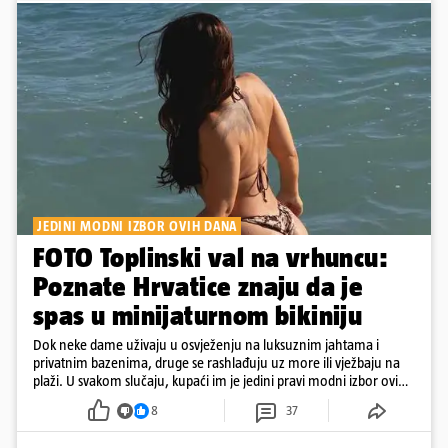
JEDINI MODNI IZBOR OVIH DANA
FOTO Toplinski val na vrhuncu:
Poznate Hrvatice znaju da je
spas u minijaturnom bikiniju
Dok neke dame uživaju u osvježenju na luksuznim jahtama i
privatnim bazenima, druge se rashlađuju uz more ili vježbaju na
plaži. U svakom slučaju, kupaći im je jedini pravi modni izbor ovih
dana
8
37