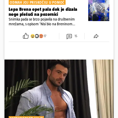
ODMAH JOJ PRISKOČILI U POMOĆ
Lepa Brena opet pala dok je dizala
noge plešući na pozornici
Snimka pada se brzo pojavila na društvenim
mrežama, s opisom 'Nisi bio na Breninom
koncertu, ako Brena nije pala pred tobom'.
Srećom, pjevačica se nije ozlijedila nego je s
17
15
osmijehom nastavila pjevati