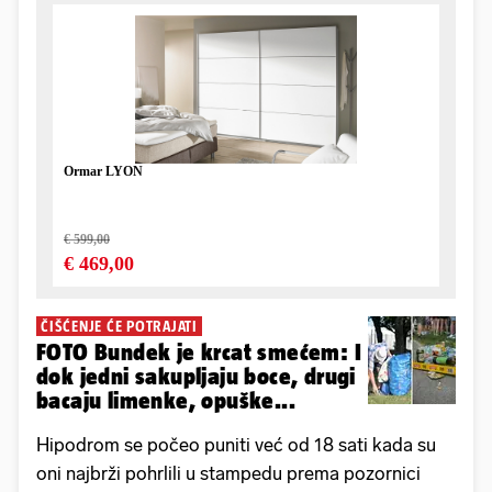
ČIŠĆENJE ĆE POTRAJATI
FOTO Bundek je krcat smećem: I
dok jedni sakupljaju boce, drugi
bacaju limenke, opuške...
Hipodrom se počeo puniti već od 18 sati kada su
oni najbrži pohrlili u stampedu prema pozornici