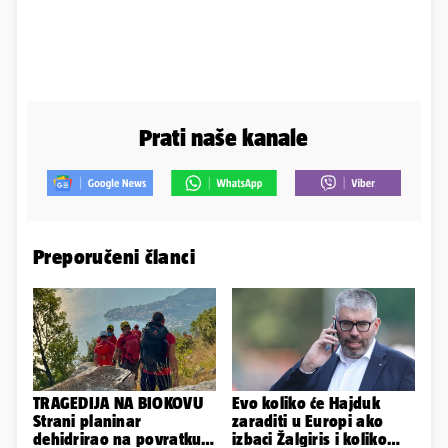
Prati naše kanale
Preporučeni članci
TRAGEDIJA NA BIOKOVU
Evo koliko će Hajduk
Strani planinar
zaraditi u Europi ako
dehidrirao na povratku s
izbaci Žalgiris i koliko