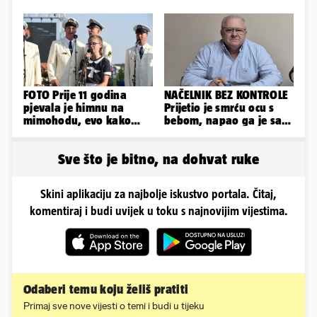
uspona: Preminuo je!
ako izbori ligašku fazu
FOTO Prije 11 godina
NAČELNIK BEZ KONTROLE
pjevala je himnu na
Prijetio je smrću ocu s
mimohodu, evo kako
bebom, napao ga je sa
danas izgleda Mia
svoja dva sina!
Negovetić
Sve što je bitno, na dohvat ruke
Skini aplikaciju za najbolje iskustvo portala. Čitaj,
komentiraj i budi uvijek u toku s najnovijim vijestima.
Odaberi temu koju želiš pratiti
Primaj sve nove vijesti o temi i budi u tijeku