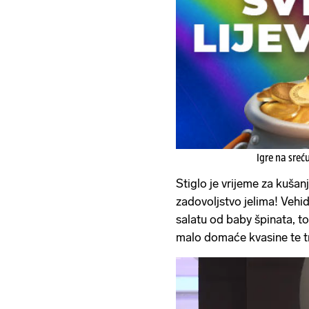
Igre na sreć
Stiglo je vrijeme za kušanj
zadovoljstvo jelima! Vehi
salatu od baby špinata, t
malo domaće kvasine te tr