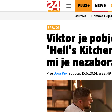
PLUS+
NEWS
Muzika
Domaće zvije
BRAVO!
Viktor je pob
'Hell's Kitch
mi je nezabor
Piše
Dora Pek
,
subota, 15.6.2024. u 22:49