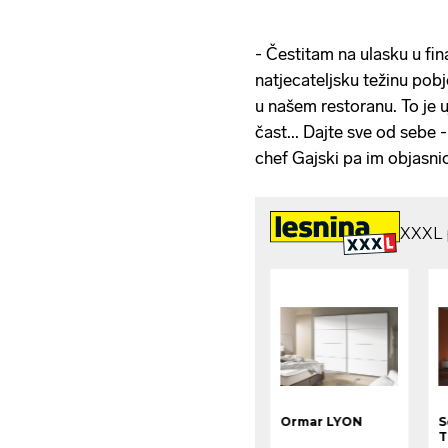
- Čestitam na ulasku u fi
natjecateljsku težinu po
u našem restoranu. To je u
čast... Dajte sve od sebe 
chef Gajski pa im objasnio