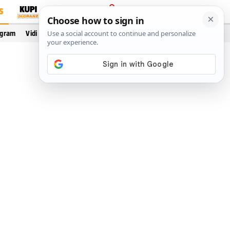
S
PRIJAVA
ogram
Vidi još…