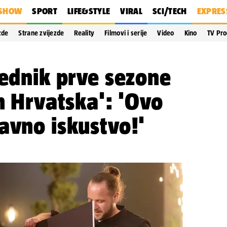
SHOW
SPORT
LIFE&STYLE
VIRAL
SCI/TECH
EXPRES
zde
Strane zvijezde
Reality
Filmovi i serije
Video
Kino
TV Pr
jednik prve sezone
en Hrvatska': 'Ovo
avno iskustvo!'