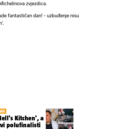
Michelinova zvjezdica.
ude fantastičan dan! - uzbuđenje nisu
n'.
OWA
ell's Kitchen', a
vi polufinalisti