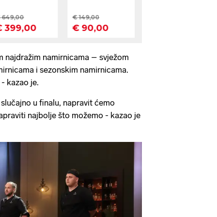
jim najdražim namirnicama – svježom
mirnicama i sezonskim namirnicama.
- kazao je.
lučajno u finalu, napravit ćemo
praviti najbolje što možemo - kazao je