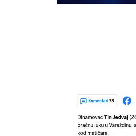
Komentari
33
Dinamovac
Tin Jedvaj
(26
bračnu luku u Varaždinu, a
kod matičara.