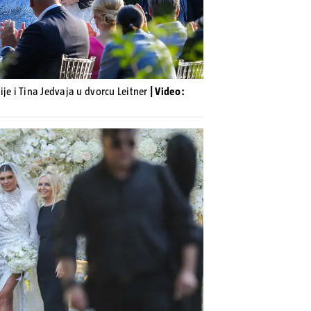
je i Tina Jedvaja u dvorcu Leitner
| Video: