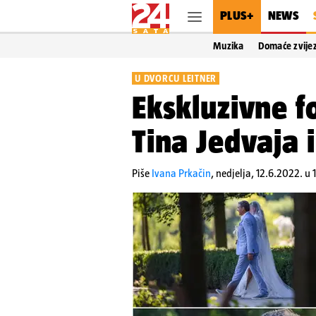
PLUS+
NEWS
Muzika
Domaće zvije
U DVORCU LEITNER
Ekskluzivne f
Tina Jedvaja 
Piše
Ivana Prkačin
,
nedjelja, 12.6.2022. u