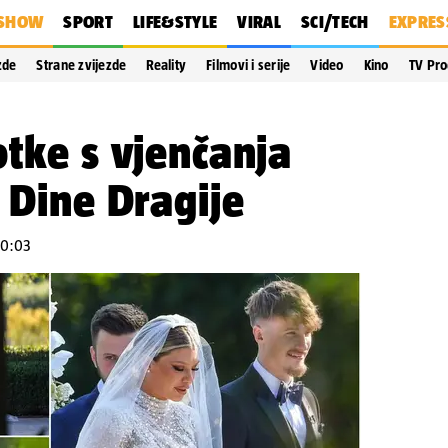
SHOW
SPORT
LIFE&STYLE
VIRAL
SCI/TECH
EXPRES
zde
Strane zvijezde
Reality
Filmovi i serije
Video
Kino
TV Pr
otke s vjenčanja
i Dine Dragije
 10:03