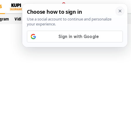
S
PRIJAVA
ogram
Vidi još…