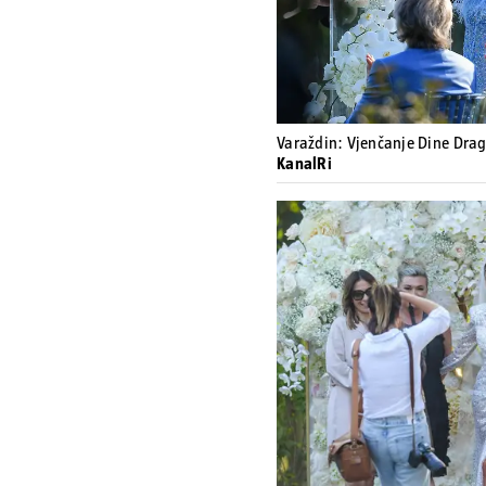
Varaždin: Vjenčanje Dine Dragi
KanalRi