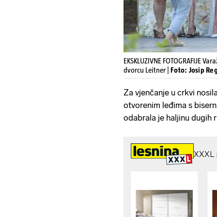
EKSKLUZIVNE FOTOGRAFIJE Varažd
dvorcu Leitner |
Foto: Josip Re
Za vjenčanje u crkvi nosila
otvorenim leđima s biser
odabrala je haljinu dugih