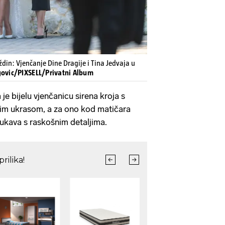
in: Vjenčanje Dine Dragije i Tina Jedvaja u
govic/PIXSELL/Privatni Album
 je bijelu vjenčanicu sirena kroja s
nim ukrasom, a za ono kod matičara
 rukava s raskošnim detaljima.