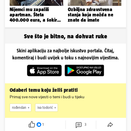
Nijemci mu zapalili
Ozbiljna zdravstvena
apartman. Šteta
stanja koja možda ne
400.000 eura, a šokirao
znate da imate
ga mail od Bookinga
Sve što je bitno, na dohvat ruke
Skini aplikaciju za najbolje iskustvo portala. Čitaj,
komentiraj i budi uvijek u toku s najnovijim vijestima.
Odaberi temu koju želiš pratiti
Primaj sve nove vijesti o temi i budi u tijeku
rođendan
iva todorić
1
3