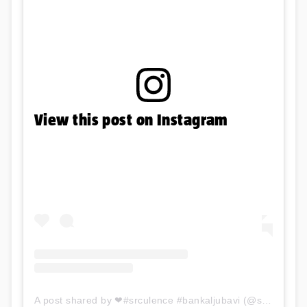
View this post on Instagram
A post shared by ❤#srculence #bankaljubavi (@srculence___)