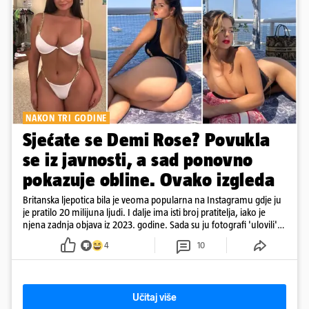
NAKON TRI GODINE
Sjećate se Demi Rose? Povukla
se iz javnosti, a sad ponovno
pokazuje obline. Ovako izgleda
Britanska ljepotica bila je veoma popularna na Instagramu gdje ju
je pratilo 20 milijuna ljudi. I dalje ima isti broj pratitelja, iako je
njena zadnja objava iz 2023. godine. Sada su ju fotografi 'ulovili'
na Ibizi
4
10
Učitaj više