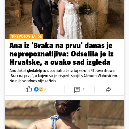
'PREPOLOVILA' SE
Ana iz 'Braka na prvu' danas je
neprepoznatljiva: Odselila je iz
Hrvatske, a ovako sad izgleda
Anu Jakuš gledatelji su upoznali u četvrtoj sezoni RTL-ova showa
'Brak na prvu', u kojem su je eksperti spojili s Alenom Vlahovićem.
No njihov odnos nije zaživio
3
11