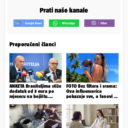
Prati naše kanale
Preporučeni članci
ANKETA Braniteljima stiže
FOTO Bez filtera i srama:
dodatak od 3 eura po
Ova influencerica
mjesecu na bojištu.
pokazuje sve, a fanovi je
Slažete li se s time?
naprosto obožavaju!