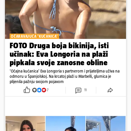
OČARAVAJUĆA 'KUĆANICA'
FOTO Druga boja bikinija, isti
učinak: Eva Longoria na plaži
pipkala svoje zanosne obline
'Očajna kućanica' Eva Longoria s partnerom i prijateljima uživa na
odmoru u Španjolskoj. Na krcatoj plaži u Marbelli, glumica je
plijenila pažnju svojom pojavom
7
11