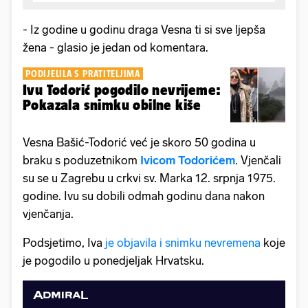
- Iz godine u godinu draga Vesna ti si sve ljepša
žena - glasio je jedan od komentara.
PODIJELILA S PRATITELJIMA
Ivu Todorić pogodilo nevrijeme:
Pokazala snimku obilne kiše
Vesna Bašić-Todorić već je skoro 50 godina u
braku s poduzetnikom
Ivicom Todorićem
. Vjenčali
su se u Zagrebu u crkvi sv. Marka 12. srpnja 1975.
godine. Ivu su dobili odmah godinu dana nakon
vjenčanja.
Podsjetimo, Iva
je objavila i snimku nevremena
koje
je pogodilo u ponedjeljak Hrvatsku.