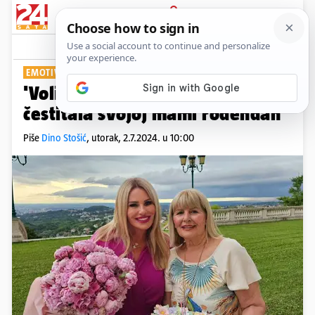
PRIJAVA
Show
Komentari
3
EMOTIVNA PORUKA
'Volim te sve više': Iva Todorić
čestitala svojoj mami rođendan
Piše
Dino Stošić
,
utorak, 2.7.2024. u 10:00