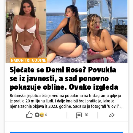
NAKON TRI GODINE
Sjećate se Demi Rose? Povukla
se iz javnosti, a sad ponovno
pokazuje obline. Ovako izgleda
Britanska ljepotica bila je veoma popularna na Instagramu gdje ju
je pratilo 20 milijuna ljudi. I dalje ima isti broj pratitelja, iako je
njena zadnja objava iz 2023. godine. Sada su ju fotografi 'ulovili'
na Ibizi
4
10