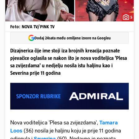
5
Foto: NOVA TV/PINK TV
Dodaj 24sata među omiljene izvore na Googleu
Dizajnerica čije ime stoji iza brojnih kreacija poznate
pjevačice oglasila se nakon što je nova voditeljica 'Plesa
sa zvijezdama' u nedjelju nosila istu haljinu kao i
Severina prije 11 godina
Nova voditeljica 'Plesa sa zvijezdama',
Tamara
Loos
(36) nosila je haljinu koju je prije 11 godina
odjenula i
Severina
(50). Nedavno je poznata