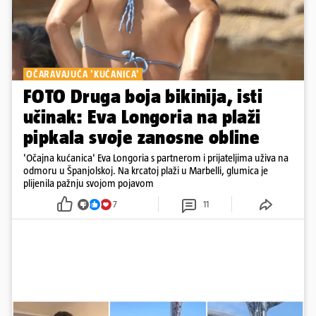
OČARAVAJUĆA 'KUĆANICA'
FOTO Druga boja bikinija, isti
učinak: Eva Longoria na plaži
pipkala svoje zanosne obline
'Očajna kućanica' Eva Longoria s partnerom i prijateljima uživa na
odmoru u Španjolskoj. Na krcatoj plaži u Marbelli, glumica je
plijenila pažnju svojom pojavom
7
11