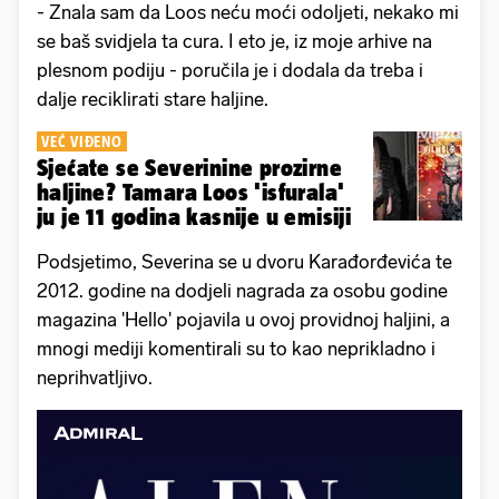
- Znala sam da Loos neću moći odoljeti, nekako mi
se baš svidjela ta cura. I eto je, iz moje arhive na
plesnom podiju - poručila je i dodala da treba i
dalje reciklirati stare haljine.
VEĆ VIĐENO
Sjećate se Severinine prozirne
haljine? Tamara Loos 'isfurala'
ju je 11 godina kasnije u emisiji
Podsjetimo, Severina se u dvoru Karađorđevića te
2012. godine na dodjeli nagrada za osobu godine
magazina 'Hello' pojavila u ovoj providnoj haljini, a
mnogi mediji komentirali su to kao neprikladno i
neprihvatljivo.