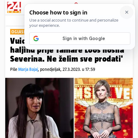
PRIJAVA
Show
Komentari
9
OGLASILA SE POZNATA DIZAJNERICA
Vuica otkriva: 'Nije tajna da je
haljinu prije Tamare Loos nosila
Severina. Ne želim sve prodati'
Piše
Marja Bajaj
,
ponedjeljak, 27.3.2023. u 17:59