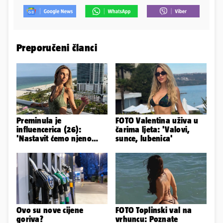
Preporučeni članci
Preminula je
FOTO Valentina uživa u
influencerica (26):
čarima ljeta: 'Valovi,
'Nastavit ćemo njeno
sunce, lubenica'
nasljeđe'
Ovo su nove cijene
FOTO Toplinski val na
goriva?
vrhuncu: Poznate