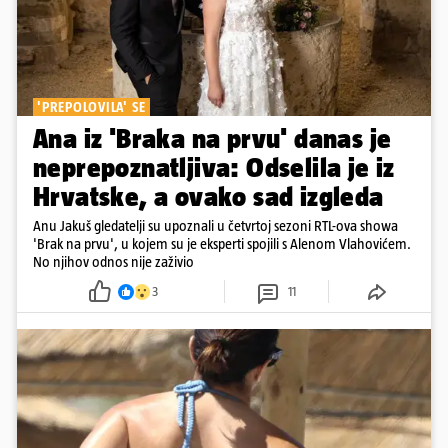
'PREPOLOVILA' SE
Ana iz 'Braka na prvu' danas je
neprepoznatljiva: Odselila je iz
Hrvatske, a ovako sad izgleda
Anu Jakuš gledatelji su upoznali u četvrtoj sezoni RTL-ova showa
'Brak na prvu', u kojem su je eksperti spojili s Alenom Vlahovićem.
No njihov odnos nije zaživio
3
11