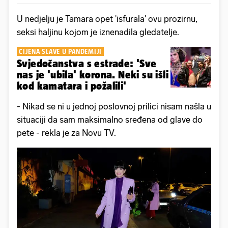
U nedjelju je Tamara opet 'isfurala' ovu prozirnu,
seksi haljinu kojom je iznenadila gledatelje.
CIJENA SLAVE U PANDEMIJI
Svjedočanstva s estrade: 'Sve
nas je 'ubila' korona. Neki su išli
kod kamatara i požalili'
- Nikad se ni u jednoj poslovnoj prilici nisam našla u
situaciji da sam maksimalno sređena od glave do
pete - rekla je za Novu TV.