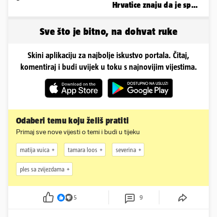
Hrvatice znaju da je spas
u minijaturnom bikiniju
Sve što je bitno, na dohvat ruke
Skini aplikaciju za najbolje iskustvo portala. Čitaj,
komentiraj i budi uvijek u toku s najnovijim vijestima.
Odaberi temu koju želiš pratiti
Primaj sve nove vijesti o temi i budi u tijeku
matija vuica
tamara loos
severina
ples sa zvijezdama
5
9