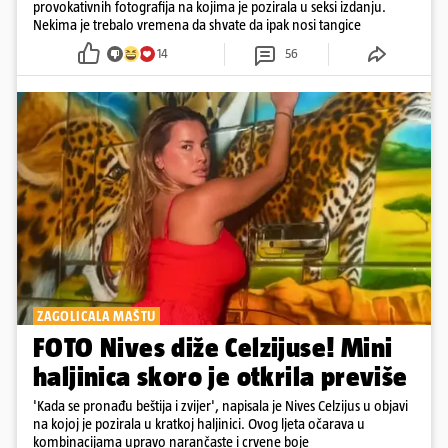
provokativnih fotografija na kojima je pozirala u seksi izdanju.
Nekima je trebalo vremena da shvate da ipak nosi tangice
14
56
ZAGOLICALA MAŠTU
FOTO Nives diže Celzijuse! Mini
haljinica skoro je otkrila previše
'Kada se pronađu beštija i zvijer', napisala je Nives Celzijus u objavi
na kojoj je pozirala u kratkoj haljinici. Ovog ljeta očarava u
kombinacijama upravo narančaste i crvene boje