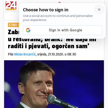
PRIJAVA
Show
Komentari
22
STARI MOST U ZADRU
Zabranjen koncert klape Intrade
u restoranu; Bralić: 'Ne daju mi
raditi i pjevati, ogorčen sam'
Piše
Mislav Bosančić
,
srijeda, 21.10.2020. u 08:30