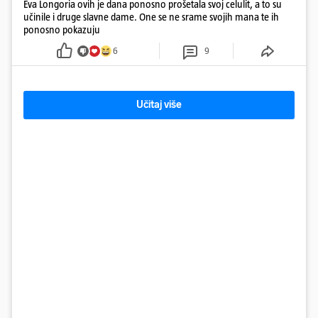
Eva Longoria ovih je dana ponosno prošetala svoj celulit, a to su
učinile i druge slavne dame. One se ne srame svojih mana te ih
ponosno pokazuju
6
9
Učitaj više