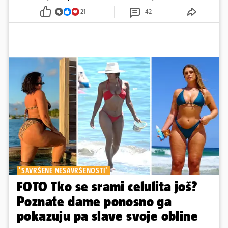
21
42
'SAVRŠENE NESAVRŠENOSTI'
FOTO Tko se srami celulita još?
Poznate dame ponosno ga
pokazuju pa slave svoje obline