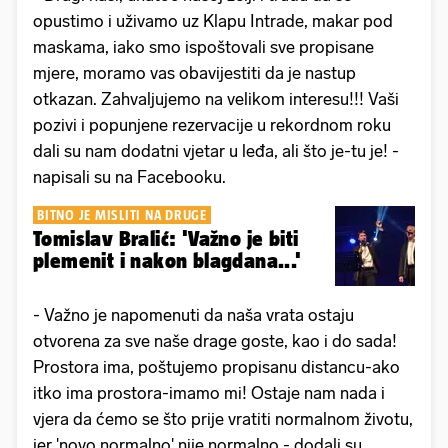
opustimo i uživamo uz Klapu Intrade, makar pod
maskama, iako smo ispoštovali sve propisane
mjere, moramo vas obavijestiti da je nastup
otkazan. Zahvaljujemo na velikom interesu!!! Vaši
pozivi i popunjene rezervacije u rekordnom roku
dali su nam dodatni vjetar u leđa, ali što je-tu je! -
napisali su na Facebooku.
BITNO JE MISLITI NA DRUGE
Tomislav Bralić: 'Važno je biti
plemenit i nakon blagdana...'
- Važno je napomenuti da naša vrata ostaju
otvorena za sve naše drage goste, kao i do sada!
Prostora ima, poštujemo propisanu distancu-ako
itko ima prostora-imamo mi! Ostaje nam nada i
vjera da ćemo se što prije vratiti normalnom životu,
jer 'novo normalno' nije normalno - dodali su.