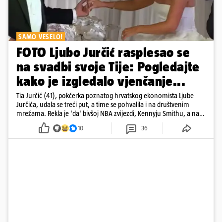
SAMO VESELO!
FOTO Ljubo Jurčić rasplesao se
na svadbi svoje Tije: Pogledajte
kako je izgledalo vjenčanje...
Tia Jurčić (41), pokćerka poznatog hrvatskog ekonomista Ljube
Jurčića, udala se treći put, a time se pohvalila i na društvenim
mrežama. Rekla je 'da' bivšoj NBA zvijezdi, Kennyju Smithu, a na
snimkama i fotografijama je pokazala vesele trenutke s vjenčanja
10
36