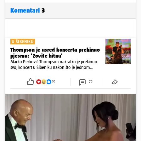
Komentari
3
U ŠIBENIKU
Thompson je usred koncerta prekinuo
pjesmu: 'Zovite hitnu'
Marko Perković Thompson nakratko je prekinuo
svoj koncert u Šibeniku nakon što je jednom
posjetitelju pozlilo tijekom nastupa
19
72