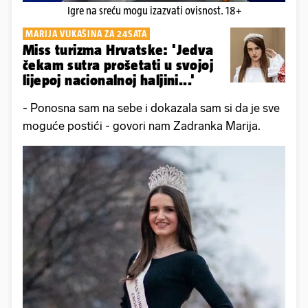
Igre na sreću mogu izazvati ovisnost. 18+
MARIJA VUKAŠINA ZA 24SATA
Miss turizma Hrvatske: 'Jedva
čekam sutra prošetati u svojoj
lijepoj nacionalnoj haljini...'
- Ponosna sam na sebe i dokazala sam si da je sve
moguće postići - govori nam Zadranka Marija.