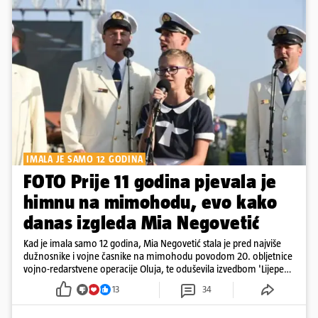
IMALA JE SAMO 12 GODINA
FOTO Prije 11 godina pjevala je
himnu na mimohodu, evo kako
danas izgleda Mia Negovetić
Kad je imala samo 12 godina, Mia Negovetić stala je pred najviše
dužnosnike i vojne časnike na mimohodu povodom 20. obljetnice
vojno-redarstvene operacije Oluja, te oduševila izvedbom 'Lijepe
naše'
13
34