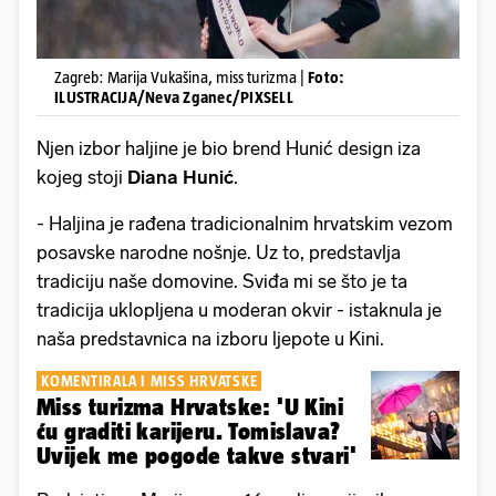
Zagreb: Marija Vukašina, miss turizma |
Foto:
ILUSTRACIJA/Neva Zganec/PIXSELL
Njen izbor haljine je bio brend Hunić design iza
kojeg stoji
Diana
Hunić
.
- Haljina je rađena tradicionalnim hrvatskim vezom
posavske narodne nošnje. Uz to, predstavlja
tradiciju naše domovine. Sviđa mi se što je ta
tradicija uklopljena u moderan okvir - istaknula je
naša predstavnica na izboru ljepote u Kini.
KOMENTIRALA I MISS HRVATSKE
Miss turizma Hrvatske: 'U Kini
ću graditi karijeru. Tomislava?
Uvijek me pogode takve stvari'