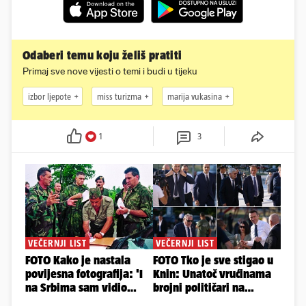
Odaberi temu koju želiš pratiti
Primaj sve nove vijesti o temi i budi u tijeku
izbor ljepote
miss turizma
marija vukasina
1
3