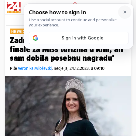
PRIJAVA
Show
Komentari
3
HRVATSKA PREDSTAVNICA
Zadranka Marija: 'Nisam ušla u
finale za Miss turizma u Kini, ali
sam dobila posebnu nagradu'
Piše
Veronika Miloševski
,
nedjelja, 24.12.2023. u 09:10