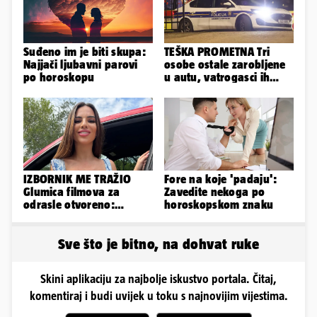
Suđeno im je biti skupa:
TEŠKA PROMETNA Tri
Najjači ljubavni parovi
osobe ostale zarobljene
po horoskopu
u autu, vatrogasci ih
spašavali
IZBORNIK ME TRAŽIO
Fore na koje 'padaju':
Glumica filmova za
Zavedite nekoga po
odrasle otvoreno:
horoskopskom znaku
'Uletavali su mi tijekom
SP-a'
Sve što je bitno, na dohvat ruke
Skini aplikaciju za najbolje iskustvo portala. Čitaj,
komentiraj i budi uvijek u toku s najnovijim vijestima.