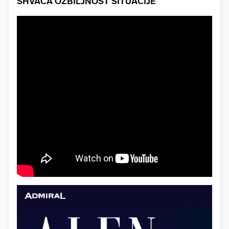
SHVAĆA OZBILJNOST SITUACIJE