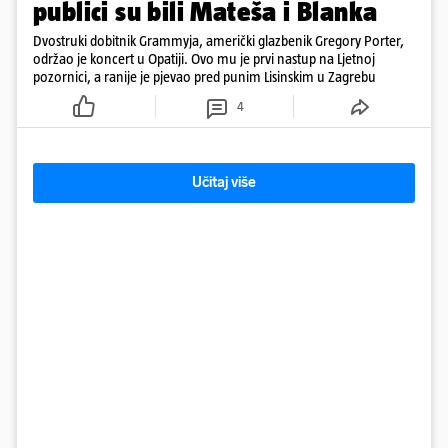
publici su bili Mateša i Blanka
Dvostruki dobitnik Grammyja, američki glazbenik Gregory Porter,
održao je koncert u Opatiji. Ovo mu je prvi nastup na Ljetnoj
pozornici, a ranije je pjevao pred punim Lisinskim u Zagrebu
4
Učitaj više