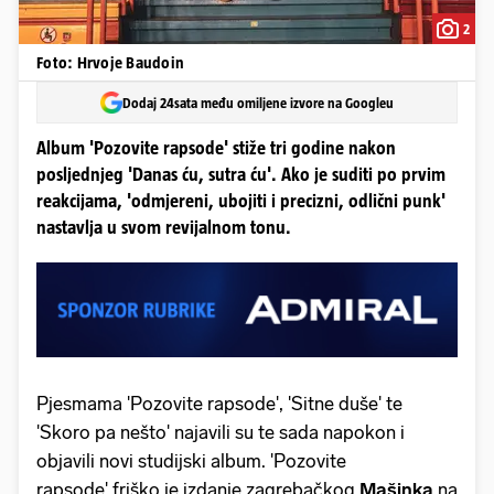
2
Foto: Hrvoje Baudoin
Dodaj 24sata među omiljene izvore na Googleu
Album 'Pozovite rapsode' stiže tri godine nakon
posljednjeg 'Danas ću, sutra ću'. Ako je suditi po prvim
reakcijama, 'odmjereni, ubojiti i precizni, odlični punk'
nastavlja u svom revijalnom tonu.
Pjesmama 'Pozovite rapsode', 'Sitne duše' te
'Skoro pa nešto' najavili su te sada napokon i
objavili novi studijski album. 'Pozovite
rapsode' friško je izdanje zagrebačkog
Mašinka
na