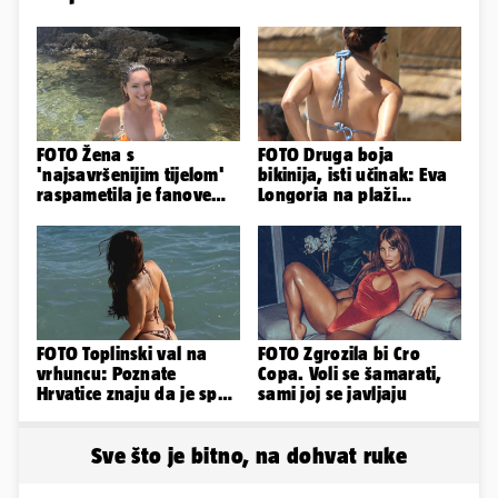
FOTO Žena s
FOTO Druga boja
'najsavršenijim tijelom'
bikinija, isti učinak: Eva
raspametila je fanove
Longoria na plaži
zaigranim fotkama iz
pipkala svoje zanosne
plićaka
obline
FOTO Toplinski val na
FOTO Zgrozila bi Cro
vrhuncu: Poznate
Copa. Voli se šamarati,
Hrvatice znaju da je spas
sami joj se javljaju
u minijaturnom bikiniju
Sve što je bitno, na dohvat ruke