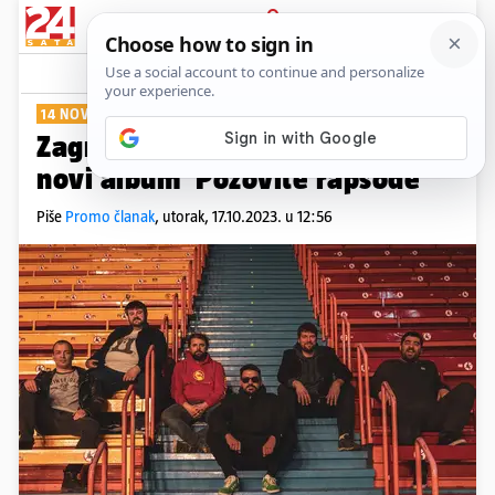
PRIJAVA
Show
Komentari
0
14 NOVIH PJESAMA
Zagrebačka grupa Mašinko ima
novi album 'Pozovite rapsode'
Piše
Promo članak
,
utorak, 17.10.2023. u 12:56