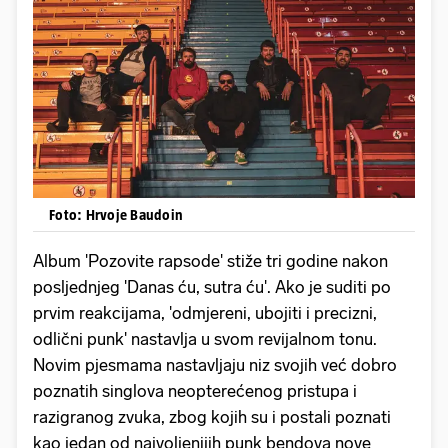
Foto: Hrvoje Baudoin
Album 'Pozovite rapsode' stiže tri godine nakon
posljednjeg 'Danas ću, sutra ću'. Ako je suditi po
prvim reakcijama, 'odmjereni, ubojiti i precizni,
odlični punk' nastavlja u svom revijalnom tonu.
Novim pjesmama nastavljaju niz svojih već dobro
poznatih singlova neopterećenog pristupa i
razigranog zvuka, zbog kojih su i postali poznati
kao jedan od najvoljenijih punk bendova nove