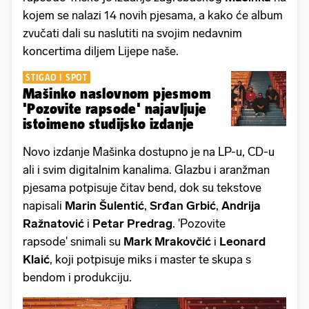
kojem se nalazi 14 novih pjesama, a kako će album
zvučati dali su naslutiti na svojim nedavnim
koncertima diljem Lijepe naše.
STIGAO I SPOT
Mašinko naslovnom pjesmom
'Pozovite rapsode' najavljuje
istoimeno studijsko izdanje
Novo izdanje Mašinka dostupno je na LP-u, CD-u
ali i svim digitalnim kanalima. Glazbu i aranžman
pjesama potpisuje čitav bend, dok su tekstove
napisali
Marin Šulentić
,
Srđan Grbić
,
Andrija
Ražnatović
i
Petar Predrag
. 'Pozovite
rapsode' snimali su
Mark Mrakovčić
i
Leonard
Klaić
, koji potpisuje miks i master te skupa s
bendom i produkciju.