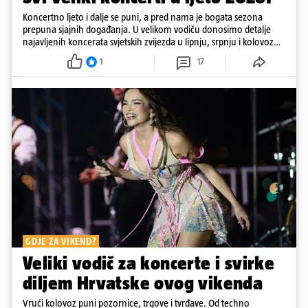
Koncertno ljeto i dalje se puni, a pred nama je bogata sezona
prepuna sjajnih događanja. U velikom vodiču donosimo detalje
najavljenih koncerata svjetskih zvijezda u lipnju, srpnju i kolovozu
2026. godine.
1
17
GDJE ZA VIKEND?
Veliki vodič za koncerte i svirke
diljem Hrvatske ovog vikenda
Vrući kolovoz puni pozornice, trgove i tvrđave. Od techno