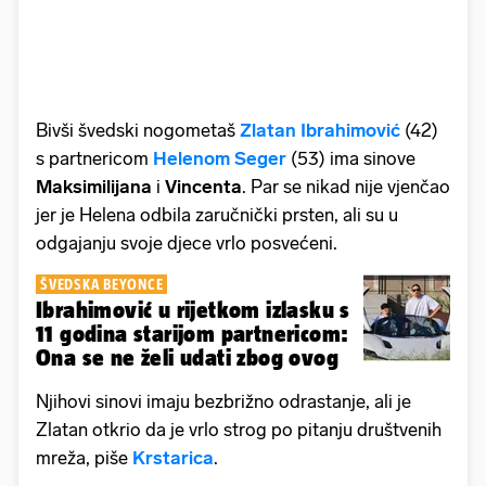
Bivši švedski nogometaš
Zlatan Ibrahimović
(42)
s partnericom
Helenom Seger
(53) ima sinove
Maksimilijana
i
Vincenta
. Par se nikad nije vjenčao
jer je Helena odbila zaručnički prsten, ali su u
odgajanju svoje djece vrlo posvećeni.
ŠVEDSKA BEYONCE
Ibrahimović u rijetkom izlasku s
11 godina starijom partnericom:
Ona se ne želi udati zbog ovog
Njihovi sinovi imaju bezbrižno odrastanje, ali je
Zlatan otkrio da je vrlo strog po pitanju društvenih
mreža, piše
Krstarica
.