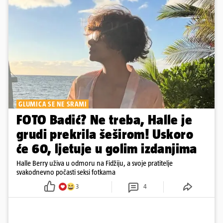
GLUMICA SE NE SRAMI
FOTO Badić? Ne treba, Halle je
grudi prekrila šeširom! Uskoro
će 60, ljetuje u golim izdanjima
Halle Berry uživa u odmoru na Fidžiju, a svoje pratitelje
svakodnevno počasti seksi fotkama
3
4