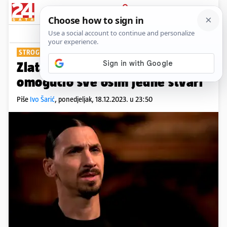
PRIJAVA
Show
Komentari
8
STROGO ZABRANJENO
Zlatan Ibrahimović sinovima je
omogućio sve osim jedne stvari
Piše
Ivo Šarić
,
ponedjeljak, 18.12.2023. u 23:50