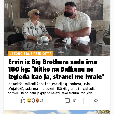
USKORO STAJE PRED OLTAR
Ervin iz Big Brothera sada ima
180 kg: 'Nitko na Balkanu ne
izgleda kao ja, stranci me hvale'
Nekadašnji miljenik žena i natjecatelj Big Brothera, Ervin
Mujaković, sada ima impresivnih 180 kilograma i nikad bolju
formu. Otkrio nam je gdje se nalazi, kako trenira i što jede...
23
121