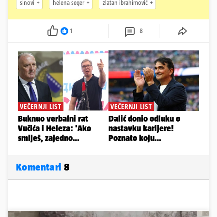
sinovi
helena seger
zlatan ibrahimović
1
8
Komentari
8