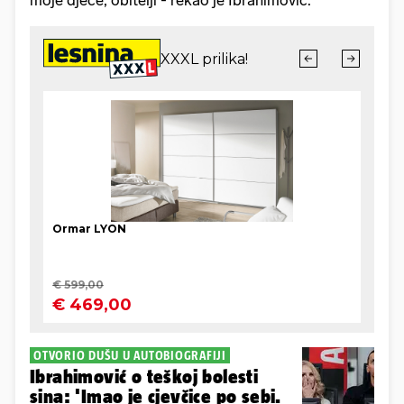
moje djece, obitelji - rekao je Ibrahimović.
OTVORIO DUŠU U AUTOBIOGRAFIJI
Ibrahimović o teškoj bolesti
sina: 'Imao je cjevčice po sebi.