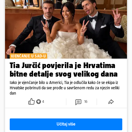
VJENČANJE U SAD-U
Tia Jurčić povjerila je Hrvatima
bitne detalje svog velikog dana
Iako je vjenčanje bilo u Americi, Tia je odlučila kako će se ekipa iz
Hrvatske pobrinuti da sve prođe u savršenom redu za njezin veliki
dan
4
16
Učitaj više