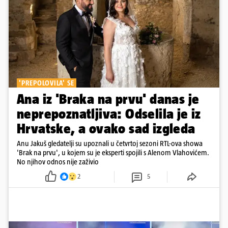
'PREPOLOVILA' SE
Ana iz 'Braka na prvu' danas je
neprepoznatljiva: Odselila je iz
Hrvatske, a ovako sad izgleda
Anu Jakuš gledatelji su upoznali u četvrtoj sezoni RTL-ova showa
'Brak na prvu', u kojem su je eksperti spojili s Alenom Vlahovićem.
No njihov odnos nije zaživio
2
5