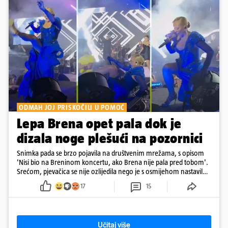
ODMAH JOJ PRISKOČILI U POMOĆ
Lepa Brena opet pala dok je
dizala noge plešući na pozornici
Snimka pada se brzo pojavila na društvenim mrežama, s opisom
'Nisi bio na Breninom koncertu, ako Brena nije pala pred tobom'.
Srećom, pjevačica se nije ozlijedila nego je s osmijehom nastavila
pjevati
17
15
Učitaj više