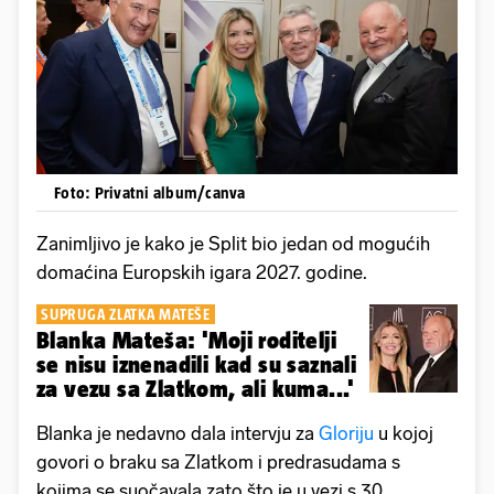
Foto: Privatni album/canva
Zanimljivo je kako je Split bio jedan od mogućih
domaćina Europskih igara 2027. godine.
SUPRUGA ZLATKA MATEŠE
Blanka Mateša: 'Moji roditelji
se nisu iznenadili kad su saznali
za vezu sa Zlatkom, ali kuma...'
Blanka
je nedavno dala intervju za
Gloriju
u kojoj
govori o braku sa Zlatkom i predrasudama s
kojima se suočavala zato što je u vezi s 30