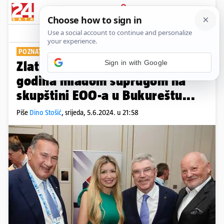
PRIJAVA
Show
Komentari
56
POZNATI PAR
Zlatko Mateša (74) pozirao s 30
godina mlađom suprugom na
skupštini EOO-a u Bukureštu...
Piše
Dino Stošić
,
srijeda, 5.6.2024. u 21:58