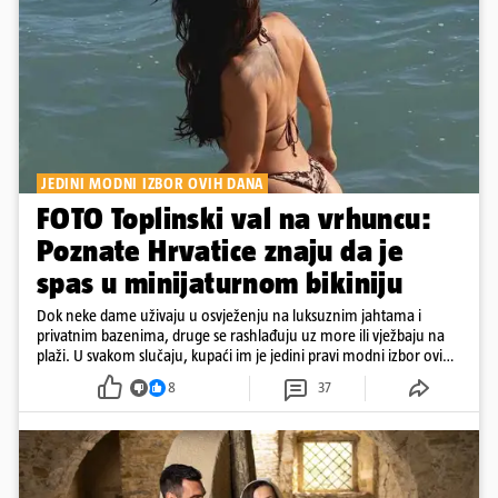
JEDINI MODNI IZBOR OVIH DANA
FOTO Toplinski val na vrhuncu:
Poznate Hrvatice znaju da je
spas u minijaturnom bikiniju
Dok neke dame uživaju u osvježenju na luksuznim jahtama i
privatnim bazenima, druge se rashlađuju uz more ili vježbaju na
plaži. U svakom slučaju, kupaći im je jedini pravi modni izbor ovih
dana
8
37