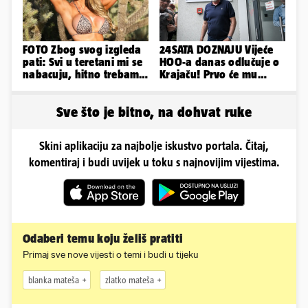
FOTO Zbog svog izgleda
24SATA DOZNAJU Vijeće
pati: Svi u teretani mi se
HOO-a danas odlučuje o
nabacuju, hitno trebam
Krajaču! Prvo će mu
tjelohranitelja!
srezati ovlasti, a onda...
Sve što je bitno, na dohvat ruke
Skini aplikaciju za najbolje iskustvo portala. Čitaj,
komentiraj i budi uvijek u toku s najnovijim vijestima.
Odaberi temu koju želiš pratiti
Primaj sve nove vijesti o temi i budi u tijeku
blanka mateša
zlatko mateša