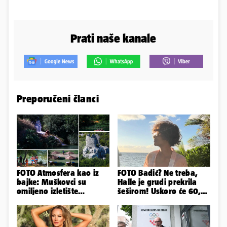
Prati naše kanale
Preporučeni članci
FOTO Atmosfera kao iz
FOTO Badić? Ne treba,
bajke: Muškovci su
Halle je grudi prekrila
omiljeno izletište
šeširom! Uskoro će 60,
Zadrana, pogledajte
ljetuje u golim izdanjima
zašto