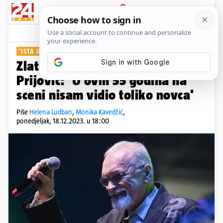
PRIJAVA
Show
Komentari
94
'ISTA JE KAO SVE OSTALE'
Zlatko Pejaković o Aleksandri
Prijović: 'U ovih 55 godina na
sceni nisam vidio toliko novca'
Piše
Helena Ludban
,
Monika Kavedžić
,
ponedjeljak, 18.12.2023. u 18:00