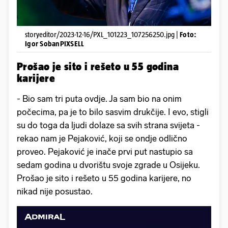
storyeditor/2023-12-16/PXL_101223_107256250.jpg |
Foto:
Igor SobanPIXSELL
Prošao je sito i rešeto u 55 godina
karijere
- Bio sam tri puta ovdje. Ja sam bio na onim
počecima, pa je to bilo sasvim drukčije. I evo, stigli
su do toga da ljudi dolaze sa svih strana svijeta -
rekao nam je Pejaković, koji se ondje odlično
proveo. Pejaković je inače prvi put nastupio sa
sedam godina u dvorištu svoje zgrade u Osijeku.
Prošao je sito i rešeto u 55 godina karijere, no
nikad nije posustao.