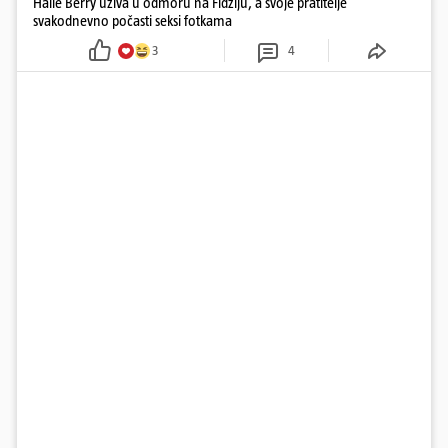
Halle Berry uživa u odmoru na Fidžiju, a svoje pratitelje
svakodnevno počasti seksi fotkama
3
4