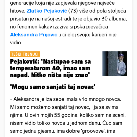
generacije koja nije zapjevala njegove najveće
hitove.
Zlatko Pejaković
(73) više od pola stoljeća
prisutan je na našoj estradi te je objavio 30 albuma,
no fenomen kakav izaziva srpska pjevačica
Aleksandra Prijović
u cijeloj svojoj karijeri nije
vidio.
TEŠKI TRENUCI
Pejaković: 'Nastupao sam sa
temperaturom 40, imao sam
napad. Nitko ništa nije znao'
'Mogu samo sanjati taj novac'
- Aleksandra je iza sebe imala vrlo mnogo novca.
Mi samo možemo sanjati taj novac, i ja sa svima
njima. U ovih mojih 55 godina, koliko sam na sceni,
nisam vidio toliko novca u jednom danu. Čuo sam
samo jednu pjesmu, ima dobre 'groovove', ima