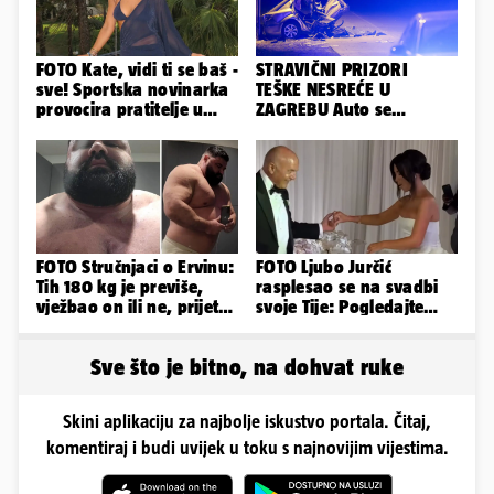
FOTO Kate, vidi ti se baš -
STRAVIČNI PRIZORI
sve! Sportska novinarka
TEŠKE NESREĆE U
provocira pratitelje u
ZAGREBU Auto se
oskudnim haljinama
prepolovio, čovjek
poginuo
FOTO Stručnjaci o Ervinu:
FOTO Ljubo Jurčić
Tih 180 kg je previše,
rasplesao se na svadbi
vježbao on ili ne, prijete
svoje Tije: Pogledajte
mu mnoge komplikacije
kako je izgledalo
vjenčanje...
Sve što je bitno, na dohvat ruke
Skini aplikaciju za najbolje iskustvo portala. Čitaj,
komentiraj i budi uvijek u toku s najnovijim vijestima.