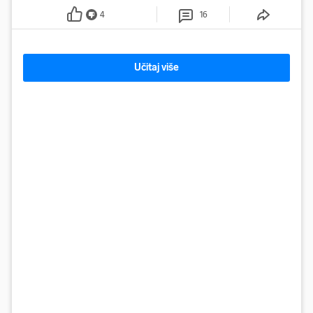
4
16
Učitaj više