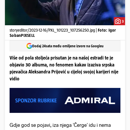
3
storyeditor/2023-12-16/PXL_101223_107256250.jpg |
Foto: Igor
SobanPIXSELL
Dodaj 24sata među omiljene izvore na Googleu
Više od pola stoljeća prisutan je na našoj estradi te je
objavio 30 albuma, no fenomen kakav izaziva srpska
pjevačica Aleksandra Prijović u cijeloj svojoj karijeri nije
vidio
Gdje god se pojavi
,
iza njega 'Čerge' idu i nema