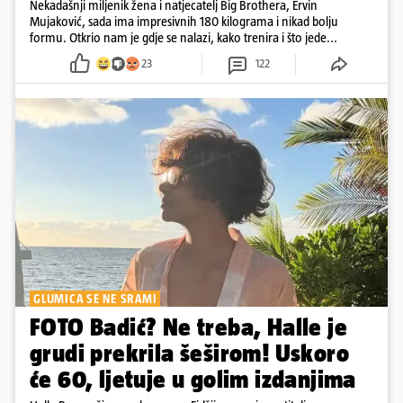
Nekadašnji miljenik žena i natjecatelj Big Brothera, Ervin
Mujaković, sada ima impresivnih 180 kilograma i nikad bolju
formu. Otkrio nam je gdje se nalazi, kako trenira i što jede...
23
122
GLUMICA SE NE SRAMI
FOTO Badić? Ne treba, Halle je
grudi prekrila šeširom! Uskoro
će 60, ljetuje u golim izdanjima