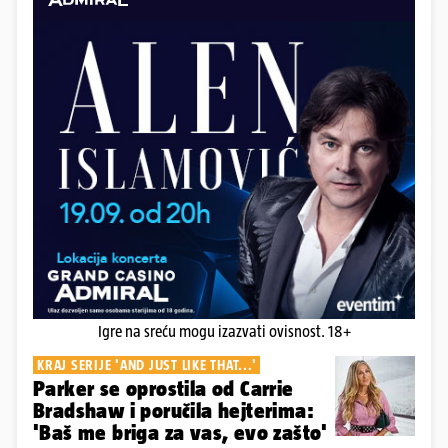
Igre na sreću mogu izazvati ovisnost. 18+
KRAJ SERIJE 'AND JUST LIKE THAT...'
Parker se oprostila od Carrie
Bradshaw i poručila hejterima:
'Baš me briga za vas, evo zašto'