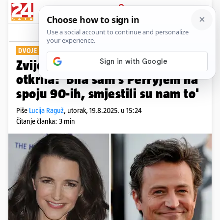
PRIJAVA
Show
Komentari
0
DVOJE POZNATIH GLUMACA
Zvijezda serije 'Seks i grad' je
otkrila: 'Bila sam s Perryjem na
spoju 90-ih, smjestili su nam to'
Piše
Lucija Raguž
,
utorak, 19.8.2025. u 15:24
Čitanje članka: 3 min