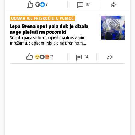
dana
8
37
ODMAH JOJ PRISKOČILI U POMOĆ
Lepa Brena opet pala dok je dizala
noge plešući na pozornici
Snimka pada se brzo pojavila na društvenim
mrežama, s opisom 'Nisi bio na Breninom
koncertu, ako Brena nije pala pred tobom'.
Srećom, pjevačica se nije ozlijedila nego je s
17
14
osmijehom nastavila pjevati