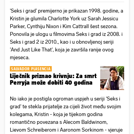
'Seks i grad' premijerno je prikazan 1998. godine, a
Kristin je glumila Charlotte York uz Sarah Jessicu
Parker, Cynthiju Nixon i Kim Cattrall šest sezona.
Ponovila je ulogu u filmovima Seks i grad iz 2008. i
Seks i grad 2 iz 2010., kao i u obnovljenoj seriji
'And Just Like That', koja je završila ranije ovog
mjeseca.
SALVADOR PLASENCIA
Liječnik priznao krivnju: Za smrt
Perryja može dobiti 40 godina
No iako je postigla ogroman uspjeh u seriji 'Seks i
grad' te stekla prijatelje za cijeli život među svojim
kolegama, Kristin - koja je tijekom godina
romantično povezana s Alecom Baldwinom,
Lievom Schreiberom i Aaronom Sorkinom - vjeruje