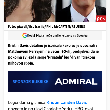
5
Foto: pixsell/ilsutracija/PHIL McCARTEN/REUTERS
Dodaj 24sata među omiljene izvore na Googleu
Kristin Davis detaljno je ispričala kako su je upoznali s
Matthewom Perryjem na večeri 90-ih, podijelivši da je
pokojna zvijezda serije 'Prijatelji' bio 'divan' tijekom
njihovog spoja.
Legendarna glumica
Kristin Landen Davis
poznata je po ulozi Charlotte York u HBO-ovoj