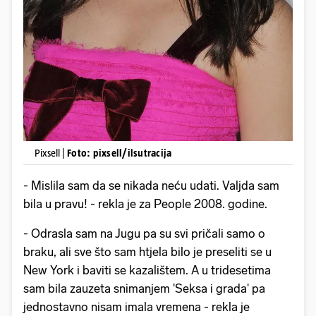
Pixsell |
Foto: pixsell/ilsutracija
- Mislila sam da se nikada neću udati. Valjda sam
bila u pravu! - rekla je za People 2008. godine.
- Odrasla sam na Jugu pa su svi pričali samo o
braku, ali sve što sam htjela bilo je preseliti se u
New York i baviti se kazalištem. A u tridesetima
sam bila zauzeta snimanjem 'Seksa i grada' pa
jednostavno nisam imala vremena - rekla je