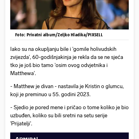
Foto: Privatni album/Zeljko Hladika/PIXSELL
Iako su na okupljanju bile i 'gomile holivudskih
zvijezda', 60-godišnjakinja je rekla da se ne sjeća
tko je još bio tamo 'osim ovog odvjetnika i
Matthewa'.
- Matthew je divan - nastavila je Kristin o glumcu,
koji je preminuo u 55. godini 2023.
- Sjedio je pored mene i pričao o tome koliko je bio
uzbuđen, koliko su bili sretni na setu serije
'Prijatelji'.