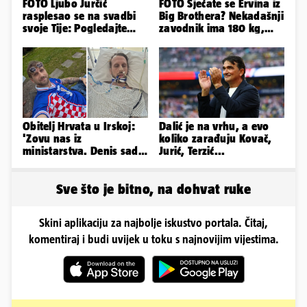
FOTO Ljubo Jurčić
FOTO Sjećate se Ervina iz
rasplesao se na svadbi
Big Brothera? Nekadašnji
svoje Tije: Pogledajte
zavodnik ima 180 kg,
kako je izgledalo
evo kako izgleda
vjenčanje...
Obitelj Hrvata u Irskoj:
Dalić je na vrhu, a evo
'Zovu nas iz
koliko zarađuju Kovač,
ministarstva. Denis sada
Jurić, Terzić...
ima temperaturu. Strah
nas je'
Sve što je bitno, na dohvat ruke
Skini aplikaciju za najbolje iskustvo portala. Čitaj,
komentiraj i budi uvijek u toku s najnovijim vijestima.