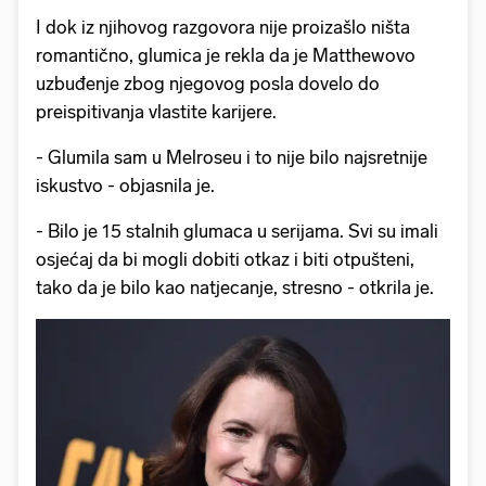
I dok iz njihovog razgovora nije proizašlo ništa
romantično, glumica je rekla da je Matthewovo
uzbuđenje zbog njegovog posla dovelo do
preispitivanja vlastite karijere.
- Glumila sam u Melroseu i to nije bilo najsretnije
iskustvo - objasnila je.
- Bilo je 15 stalnih glumaca u serijama. Svi su imali
osjećaj da bi mogli dobiti otkaz i biti otpušteni,
tako da je bilo kao natjecanje, stresno - otkrila je.