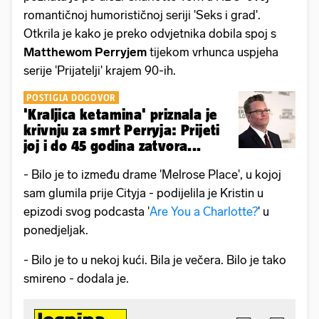
romantičnoj humorističnoj seriji 'Seks i grad'.
Otkrila je kako je preko odvjetnika dobila spoj s
Matthewom Perryjem
tijekom vrhunca uspjeha
serije 'Prijatelji' krajem 90-ih.
POSTIGLA DOGOVOR
'Kraljica ketamina' priznala je
krivnju za smrt Perryja: Prijeti
joj i do 45 godina zatvora...
- Bilo je to između drame 'Melrose Place', u kojoj
sam glumila prije Cityja - podijelila je Kristin u
epizodi svog podcasta '
Are You a Charlotte?
' u
ponedjeljak.
- Bilo je to u nekoj kući. Bila je večera. Bilo je tako
smireno - dodala je.