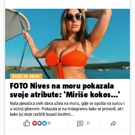
'KOŽA MI BRIDI'
FOTO Nives na moru pokazala
svoje atribute: 'Miriše kokos...'
Naša pjevačica ovih dana uživa na moru, gdje se opušta na suncu i
u vožnji gliserom. Pokazala je na Instagramu kako se provodi, ali i
kako joj stoje različiti kupaći kostimi...
10
27