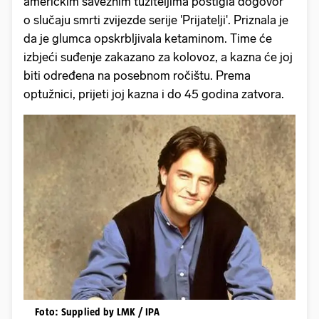
američkim saveznim tužiteljima postigla dogovor
o slučaju smrti zvijezde serije 'Prijatelji'. Priznala je
da je glumca opskrbljivala ketaminom. Time će
izbjeći suđenje zakazano za kolovoz, a kazna će joj
biti određena na posebnom ročištu. Prema
optužnici, prijeti joj kazna i do 45 godina zatvora.
Foto: Supplied by LMK / IPA