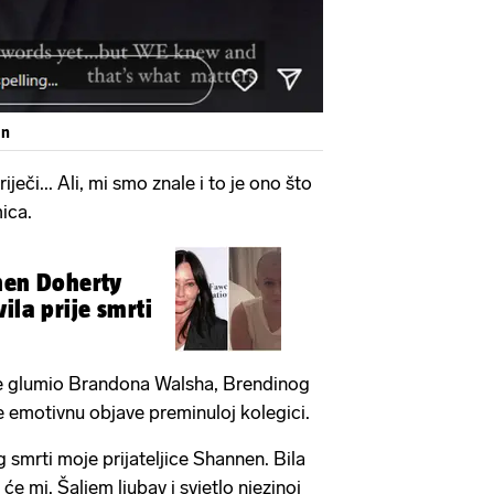
en
ječi... Ali, mi smo znale i to je ono što
mica.
nen Doherty
ila prije smrti
i je glumio Brandona Walsha, Brendinog
e emotivnu objave preminuloj kolegici.
 smrti moje prijateljice Shannen. Bila
 će mi. Šaljem ljubav i svjetlo njezinoj