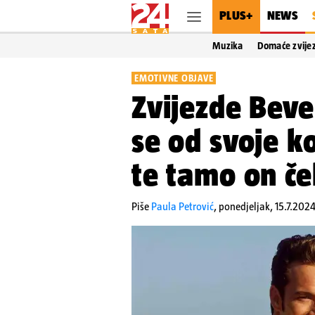
PLUS+
NEWS
Muzika
Domaće zvije
EMOTIVNE OBJAVE
Zvijezde Bever
se od svoje k
te tamo on če
Piše
Paula Petrović
,
ponedjeljak, 15.7.2024.