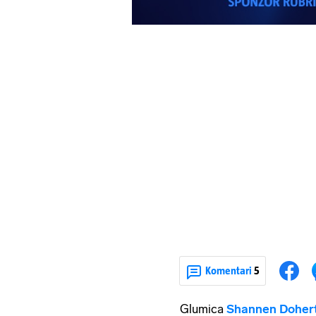
Komentari
5
Glumica
Shannen Doher