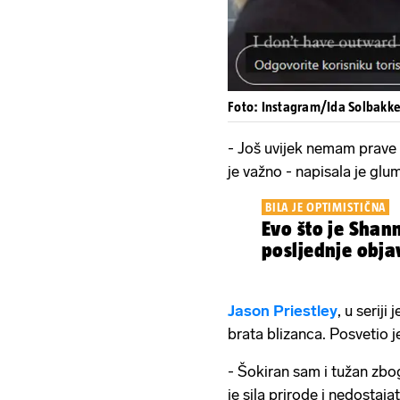
Foto: Instagram/Ida Solbakk
- Još uvijek nemam prave ri
je važno - napisala je glu
BILA JE OPTIMISTIČNA
Evo što je Shan
posljednje objav
Jason
Priestley
, u serij
brata blizanca. Posvetio j
- Šokiran sam i tužan zbog
je sila prirode i nedostajat