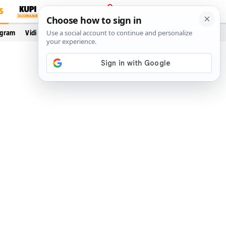
S
PRIJAVA
ogram
Vidi još…