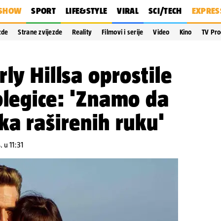
SHOW
SPORT
LIFE&STYLE
VIRAL
SCI/TECH
EXPRES
zde
Strane zvijezde
Reality
Filmovi i serije
Video
Kino
TV Pr
ly Hillsa oprostile
olegice: 'Znamo da
ka raširenih ruku'
 u 11:31