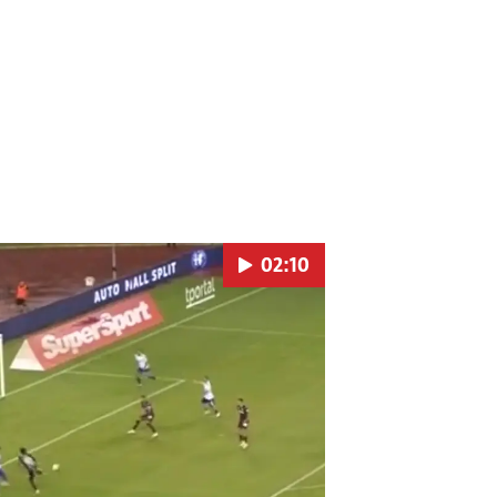
02:10
Pokretanje videa...