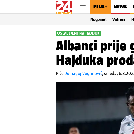
PLUS+
NEWS
Nogomet
Vatreni
H
OSLABLJENI NA HAJDUK
Albanci prije
Hajduka proda
Piše
Domagoj Vugrinović
,
srijeda, 6.8.202