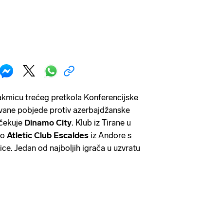
takmicu trećeg pretkola Konferencijske
ivane pobjede protiv azerbajdžanske
očekuje
Dinamo
City
. Klub iz Tirane u
ao
Atletic Club Escaldes
iz Andore s
ce. Jedan od najboljih igrača u uzvratu