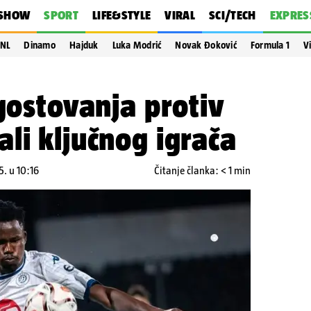
SHOW
SPORT
LIFE&STYLE
VIRAL
SCI/TECH
EXPRES
NL
Dinamo
Hajduk
Luka Modrić
Novak Đoković
Formula 1
V
 gostovanja protiv
li ključnog igrača
5. u 10:16
Čitanje članka: < 1 min