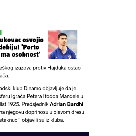
E
ukovac osvojio
debiju! 'Porto
 ima osobnost'
teškog izazova protiv Hajduka ostao
rača.
dski klub Dinamo objavljuje da je
sferu igrača Petera Itodoa Mandele u
ist 1925. Predsjednik
Adrian
Bardhi
i
 na njegovu doprinosu u plavom dresu
staknuo", objavili su iz kluba.