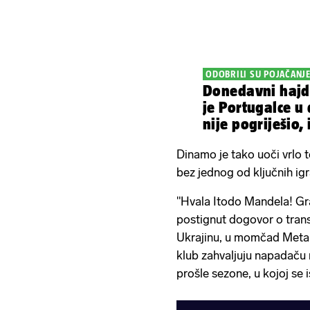
ODOBRILI SU POJAČANJ
Donedavni hajd
je Portugalce u 
nije pogriješio,
Dinamo je tako uoči vrlo 
bez jednog od ključnih ig
"Hvala Itodo Mandela! Gra
postignut dogovor o tran
Ukrajinu, u momčad Metal
klub zahvaljuju napadaču
prošle sezone, u kojoj se i