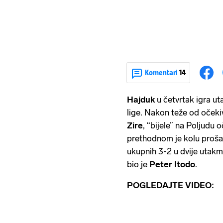
Komentari
14
Hajduk
u četvrtak igra u
lige. Nakon teže od oček
Zire
, “bijele” na Poljudu 
prethodnom je kolu proš
ukupnih 3-2 u dvije utakmi
bio je
Peter
Itodo
.
POGLEDAJTE VIDEO: