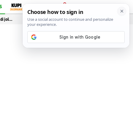
S
PRIJAVA
idi još…