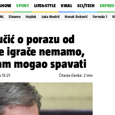
SHOW
SPORT
LIFE&STYLE
VIRAL
SCI/TECH
EXPRES
NL
Dinamo
Hajduk
Luka Modrić
Novak Đoković
Formula 1
V
čić o porazu od
je igrače nemamo,
sam mogao spavati
u 13:21
Čitanje članka: 2 min