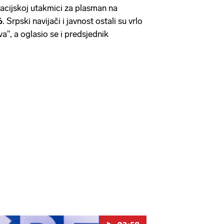
kacijskoj utakmici za plasman na
6
. Srpski navijači i javnost ostali su vrlo
a", a oglasio se i predsjednik