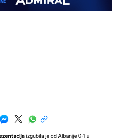
ezentacija
izgubila je od Albanije 0-1 u