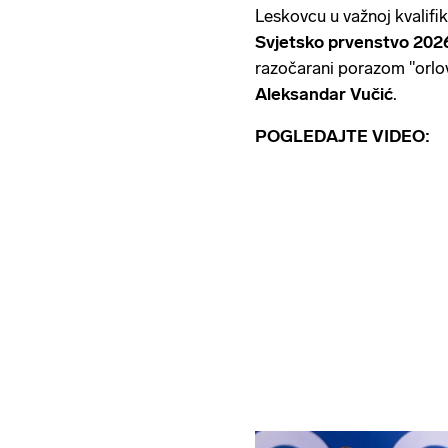
Leskovcu u važnoj kvalifi
Svjetsko prvenstvo 202
razočarani porazom "orlov
Aleksandar Vučić
.
POGLEDAJTE VIDEO: