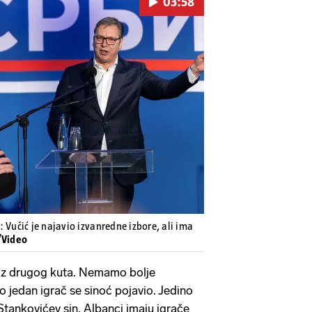
03:58
Pokretanje videa...
 Vučić je najavio izvanredne izbore, ali ima
/Video
iz drugog kuta. Nemamo bolje
jedan igrač se sinoć pojavio. Jedino
 Stankovićev sin. Albanci imaju igrače