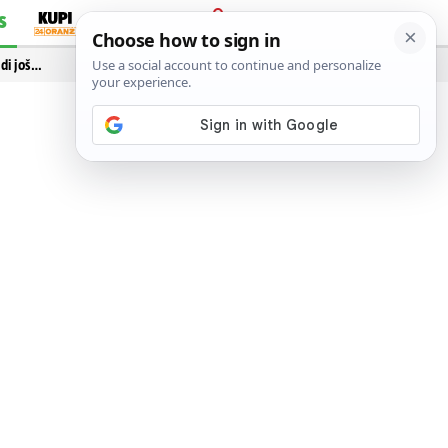
S
PRIJAVA
idi još…