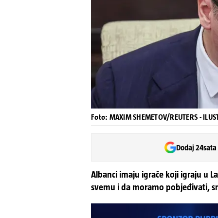
Foto: MAXIM SHEMETOV/REUTERS - ILUS
Dodaj 24sata
Albanci imaju igrače koji igraju u L
svemu i da moramo pobjeđivati, sm