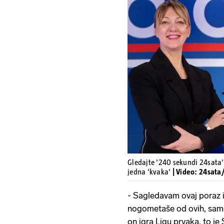
Gledajte '240 sekundi 24sata':
jedna 'kvaka'
| Video: 24sata
- Sagledavam ovaj poraz 
nogometaše od ovih, samo 
on igra Ligu prvaka, to je