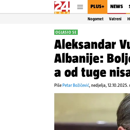
PLUS+
NEWS
Nogomet
Vatreni
H
OGLASIO SE
Aleksandar Vu
Albanije: Bol
a od tuge ni
Piše
Petar Božičević
,
nedjelja, 12.10.2025. 