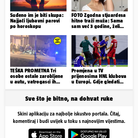
Suđeno im je biti skupa:
FOTO Zgodna stjuardesa
Najjači ljubavni parovi
hitno traži muža: Sama
po horoskopu
sam već 3 godine, želim
da bude stariji...
TEŠKA PROMETNA Tri
Promjena u TV
osobe ostale zarobljene
prijenosima HNL klubova
u autu, vatrogasci ih
u Europi. Gdje gledati
spašavali
uživo Dinamo, Hajduk i
Rijeku?
Sve što je bitno, na dohvat ruke
Skini aplikaciju za najbolje iskustvo portala. Čitaj,
komentiraj i budi uvijek u toku s najnovijim vijestima.