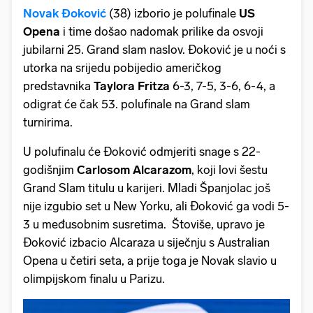
Novak Đoković
(38) izborio je polufinale
US
Opena
i time došao nadomak prilike da osvoji
jubilarni 25. Grand slam naslov. Đoković je u noći s
utorka na srijedu pobijedio američkog
predstavnika
Taylora Fritza
6-3, 7-5, 3-6, 6-4, a
odigrat će čak 53. polufinale na Grand slam
turnirima.
U polufinalu će Đoković odmjeriti snage s 22-
godišnjim
Carlosom Alcarazom
, koji lovi šestu
Grand Slam titulu u karijeri. Mladi Španjolac još
nije izgubio set u New Yorku, ali Đoković ga vodi 5-
3 u međusobnim susretima. Štoviše, upravo je
Đoković izbacio Alcaraza u siječnju s Australian
Opena u četiri seta, a prije toga je Novak slavio u
olimpijskom finalu u Parizu.