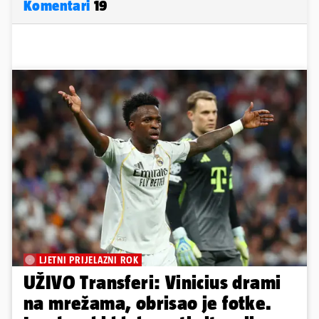
Komentari
19
LJETNI PRIJELAZNI ROK
UŽIVO Transferi: Vinicius drami
na mrežama, obrisao je fotke.