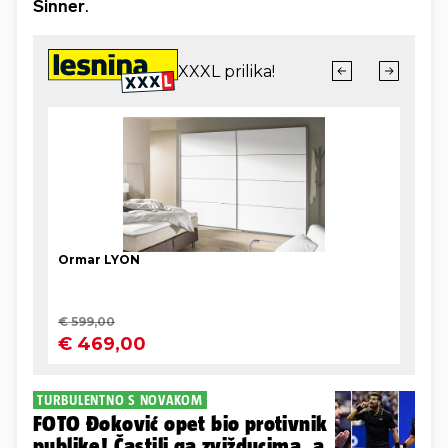
Sinner
.
TURBULENTNO S NOVAKOM
FOTO Đoković opet bio protivnik
publike! Častili ga zvižducima, a