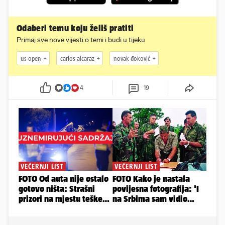
Odaberi temu koju želiš pratiti
Primaj sve nove vijesti o temi i budi u tijeku
us open
carlos alcaraz
novak đoković
4
19