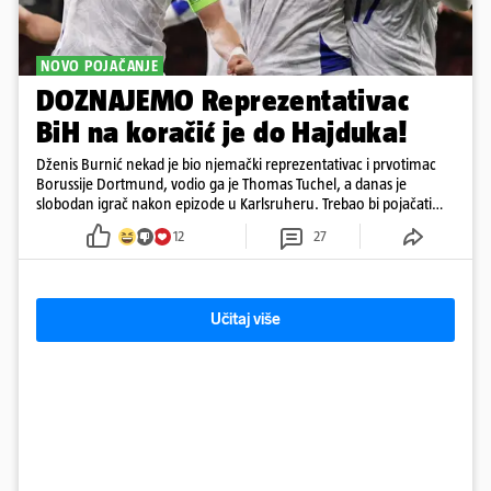
NOVO POJAČANJE
DOZNAJEMO Reprezentativac
BiH na koračić je do Hajduka!
Dženis Burnić nekad je bio njemački reprezentativac i prvotimac
Borussije Dortmund, vodio ga je Thomas Tuchel, a danas je
slobodan igrač nakon epizode u Karlsruheru. Trebao bi pojačati
konkurenciju u veznom redu
12
27
Učitaj više