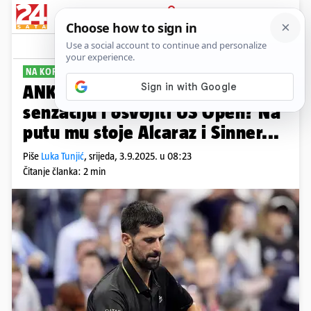
PRIJAVA
Sport
Komentari
19
NA KORAK DO POVIJESTI
ANKETA Može li Đoković izvesti
senzaciju i osvojiti US Open? Na
putu mu stoje Alcaraz i Sinner...
Piše
Luka Tunjić
,
srijeda, 3.9.2025. u 08:23
Čitanje članka: 2 min