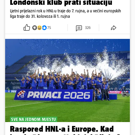
Londonski klub prati situaciju
Ljetni prijelazni rok u HNL-u traje do 7. rujna, a u većini europskih
liga traje do 31. kolovoza ili 1. rujna
75
326
SVE NA JEDNOM MJESTU
Raspored HNL-a i Europe. Kad