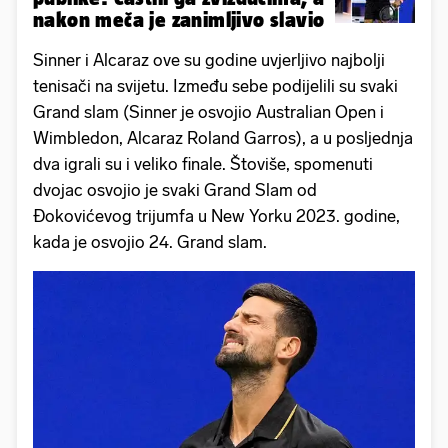
nakon meča je zanimljivo slavio
Sinner i Alcaraz ove su godine uvjerljivo najbolji
tenisači na svijetu. Između sebe podijelili su svaki
Grand slam (Sinner je osvojio Australian Open i
Wimbledon, Alcaraz Roland Garros), a u posljednja
dva igrali su i veliko finale. Štoviše, spomenuti
dvojac osvojio je svaki Grand Slam od
Đokovićevog trijumfa u New Yorku 2023. godine,
kada je osvojio 24. Grand slam.