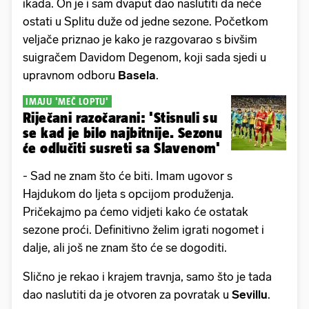
ikada. On je i sam dvaput dao naslutiti da neće
ostati u Splitu duže od jedne sezone. Početkom
veljače priznao je kako je razgovarao s bivšim
suigračem Davidom Degenom, koji sada sjedi u
upravnom odboru
Basela
.
IMAJU 'MEČ LOPTU'
Riječani razočarani: 'Stisnuli su
se kad je bilo najbitnije. Sezonu
će odlučiti susreti sa Slavenom'
- Sad ne znam što će biti. Imam ugovor s
Hajdukom do ljeta s opcijom produženja.
Pričekajmo pa ćemo vidjeti kako će ostatak
sezone proći. Definitivno želim igrati nogomet i
dalje, ali još ne znam što će se dogoditi.
Slično je rekao i krajem travnja, samo što je tada
dao naslutiti da je otvoren za povratak u
Sevillu
.