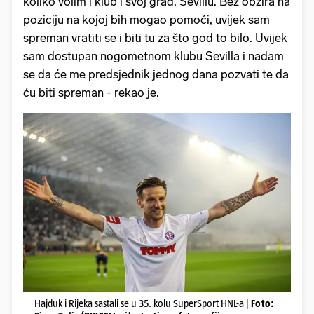
koliko volim i klub i svoj grad, Sevillu. Bez obzira na
poziciju na kojoj bih mogao pomoći, uvijek sam
spreman vratiti se i biti tu za što god to bilo. Uvijek
sam dostupan nogometnom klubu Sevilla i nadam
se da će me predsjednik jednog dana pozvati te da
ću biti spreman - rekao je.
Hajduk i Rijeka sastali se u 35. kolu SuperSport HNL-a |
Foto: