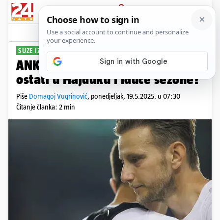
PRIJAVA
Sport
Komentari
11
SUZE IZAZVALE UPITNIKE
ANKETA Treba li Ivan Rakitić
ostati u Hajduku i iduće sezone?
Piše
Domagoj Vugrinović
,
ponedjeljak, 19.5.2025. u 07:30
Čitanje članka: 2 min