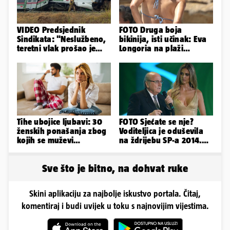
VIDEO Predsjednik
FOTO Druga boja
Sindikata: "Neslužbeno,
bikinija, isti učinak: Eva
teretni vlak prošao je
Longoria na plaži
kroz signal 'STOJ'..."
pipkala svoje zanosne
obline
Tihe ubojice ljubavi: 30
FOTO Sjećate se nje?
ženskih ponašanja zbog
Voditeljica je oduševila
kojih se muževi
na ždrijebu SP-a 2014.
emocionalno distanciraju
Evo kako danas izgleda
Sve što je bitno, na dohvat ruke
Skini aplikaciju za najbolje iskustvo portala. Čitaj,
komentiraj i budi uvijek u toku s najnovijim vijestima.