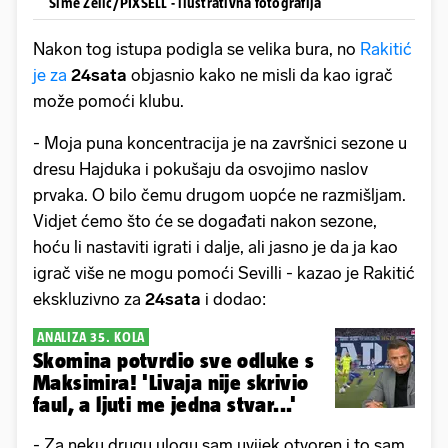
Sime Zelic/PIXSELL - ilustrativna fotografija
Nakon tog istupa podigla se velika bura, no
Rakitić
je za
24sata
objasnio kako ne misli da kao igrač
može pomoći klubu.
- Moja puna koncentracija je na završnici sezone u
dresu Hajduka i pokušaju da osvojimo naslov
prvaka. O bilo čemu drugom uopće ne razmišljam.
Vidjet ćemo što će se događati nakon sezone,
hoću li nastaviti igrati i dalje, ali jasno je da ja kao
igrač više ne mogu pomoći Sevilli - kazao je Rakitić
ekskluzivno za
24sata
i dodao:
ANALIZA 35. KOLA
Skomina potvrdio sve odluke s
Maksimira! 'Livaja nije skrivio
faul, a ljuti me jedna stvar...'
- Za neku drugu ulogu sam uvijek otvoren i to sam