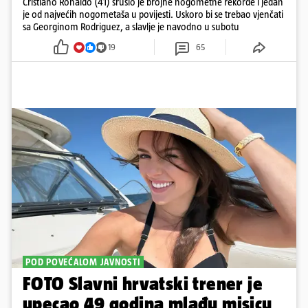
Cristiano Ronaldo (41) srušio je brojne nogometne rekorde i jedan
je od najvećih nogometaša u povijesti. Uskoro bi se trebao vjenčati
sa Georginom Rodriguez, a slavlje je navodno u subotu
19
65
POD POVEĆALOM JAVNOSTI
FOTO Slavni hrvatski trener je
upecao 49 godina mlađu misicu