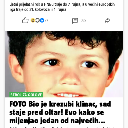
Ljetni prijelazni rok u HNL-u traje do 7. rujna, a u većini europskih
liga traje do 31. kolovoza ili 1. rujna
77
335
STROJ ZA GOLOVE
FOTO Bio je krezubi klinac, sad
staje pred oltar! Evo kako se
mijenjao jedan od najvećih...