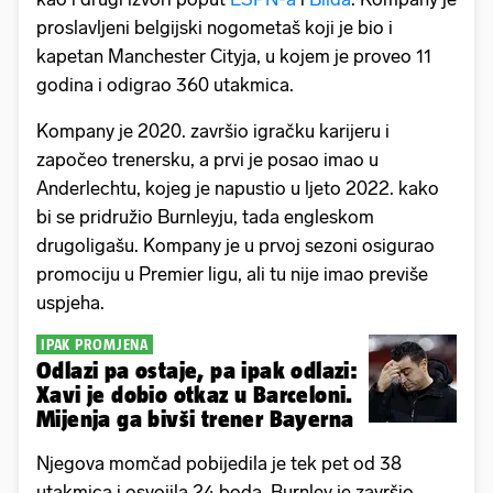
proslavljeni belgijski nogometaš koji je bio i
kapetan Manchester Cityja, u kojem je proveo 11
godina i odigrao 360 utakmica.
Kompany je 2020. završio igračku karijeru i
započeo trenersku, a prvi je posao imao u
Anderlechtu, kojeg je napustio u ljeto 2022. kako
bi se pridružio Burnleyju, tada engleskom
drugoligašu. Kompany je u prvoj sezoni osigurao
promociju u Premier ligu, ali tu nije imao previše
uspjeha.
IPAK PROMJENA
Odlazi pa ostaje, pa ipak odlazi:
Xavi je dobio otkaz u Barceloni.
Mijenja ga bivši trener Bayerna
Njegova momčad pobijedila je tek pet od 38
utakmica i osvojila 24 boda. Burnley je završio