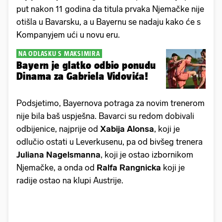
put nakon 11 godina da titula prvaka Njemačke nije
otišla u Bavarsku, a u Bayernu se nadaju kako će s
Kompanyjem ući u novu eru.
NA ODLASKU S MAKSIMIRA
Bayern je glatko odbio ponudu
Dinama za Gabriela Vidovića!
Podsjetimo, Bayernova potraga za novim trenerom
nije bila baš uspješna. Bavarci su redom dobivali
odbijenice, najprije od
Xabija Alonsa
, koji je
odlučio ostati u Leverkusenu, pa od bivšeg trenera
Juliana Nagelsmanna
, koji je ostao izbornikom
Njemačke, a onda od
Ralfa Rangnicka
koji je
radije ostao na klupi Austrije.