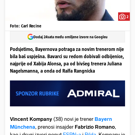
2
Foto: Carl Recine
Dodaj 24sata među omiljene izvore na Googleu
Podsjetimo, Bayernova potraga za novim trenerom nije
bila baš uspješna. Bavarci su redom dobivali odbijenice,
najprije od Xabija Alonsa, pa od bivšeg trenera Juliana
Nagelsmanna, a onda od Ralfa Rangnicka
Vincent Kompany
(38) novi je trener
Bayern
Münchena
, prenosi insajder
Fabrizio Romano
,
kao i drugi izvori poput
ESPN-a
i
Bilda
. Kompany je