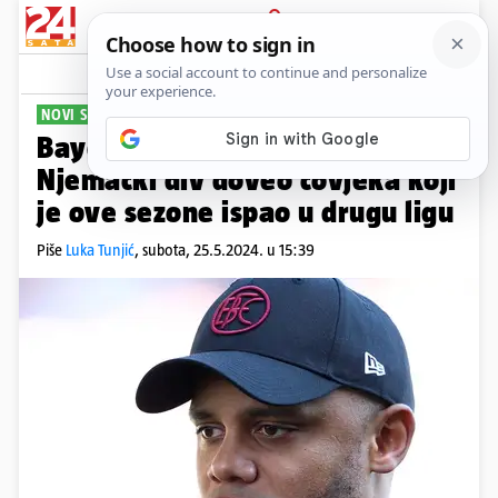
PRIJAVA
Sport
Komentari
9
NOVI STRATEG BAVARACA
Bayern konačno našao trenera!
Njemački div doveo čovjeka koji
je ove sezone ispao u drugu ligu
Piše
Luka Tunjić
,
subota, 25.5.2024. u 15:39