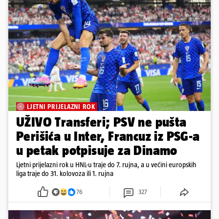
LJETNI PRIJELAZNI ROK
UŽIVO Transferi; PSV ne pušta
Perišića u Inter, Francuz iz PSG-a
u petak potpisuje za Dinamo
Ljetni prijelazni rok u HNL-u traje do 7. rujna, a u većini europskih
liga traje do 31. kolovoza ili 1. rujna
76
327