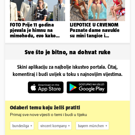
FOTO Prije 11 godina
LJEPOTICE U CRVENOM
pjevala je himnu na
Poznate dame navukle
mimohodu, evo kako
su mini tangice i
danas izgleda Mia
grudnjake pa istaknule
Negovetić
obline
Sve što je bitno, na dohvat ruke
Skini aplikaciju za najbolje iskustvo portala. Čitaj,
komentiraj i budi uvijek u toku s najnovijim vijestima.
Odaberi temu koju želiš pratiti
Primaj sve nove vijesti o temi i budi u tijeku
bundesliga
vincent kompany
bayern münchen