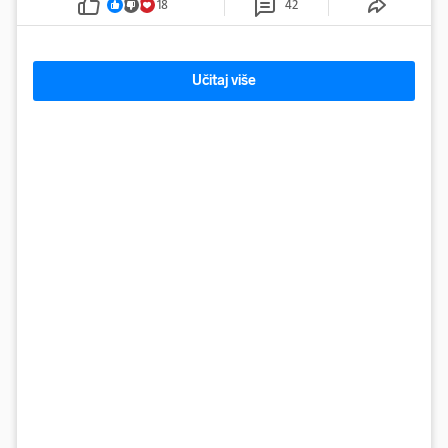
18
42
Učitaj više