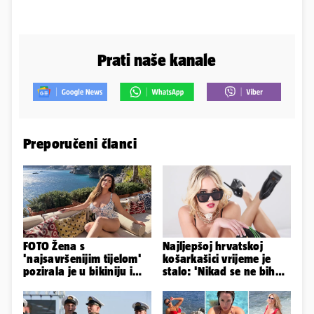
Prati naše kanale
Preporučeni članci
FOTO Žena s
Najljepšoj hrvatskoj
'najsavršenijim tijelom'
košarkašici vrijeme je
pozirala je u bikiniju i
stalo: 'Nikad se ne bih
pokazala svoje bujne
fotografirala za
obline...
Playboy...'