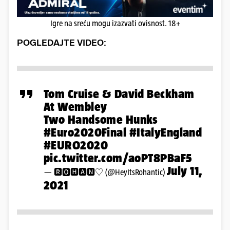
Igre na sreću mogu izazvati ovisnost. 18+
POGLEDAJTE VIDEO:
Tom Cruise & David Beckham
At Wembley
Two Handsome Hunks
#Euro2020Final
#ItalyEngland
#EURO2020
pic.twitter.com/aoPT8PBaF5
July 11,
— 🆁🅾🅷🅰🅽♡ (@HeyItsRohantic)
2021