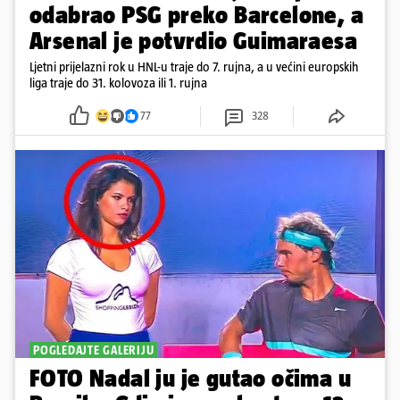
odabrao PSG preko Barcelone, a
Arsenal je potvrdio Guimaraesa
Ljetni prijelazni rok u HNL-u traje do 7. rujna, a u većini europskih
liga traje do 31. kolovoza ili 1. rujna
77
328
POGLEDAJTE GALERIJU
FOTO Nadal ju je gutao očima u