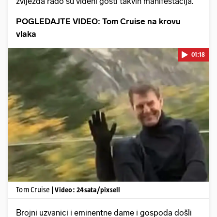
zvijezda rado su viđeni gosti takvih manifestacija.
POGLEDAJTE VIDEO: Tom Cruise na krovu
vlaka
01:18
Pokretanje videa...
Tom Cruise
| Video: 24sata/pixsell
Brojni uzvanici i eminentne dame i gospoda došli