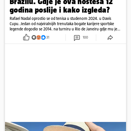
Brazilu. Gdje je ova hostesa 12
godina poslije i kako izgleda?
Rafael Nadal oprostio se od tenisa u studenom 2024. u Davis
Cupu. Jedan od najviralnijih trenutaka bogate karijere sportske
legende dogodio se 2014. na turniru u Rio de Janeiru gdje mu je
pažnju odvlačila ljepotica iza klupe
31
100