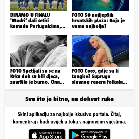
DINAMO U FINALU
FOTO 50 najljepših
'Modri' dali četiri
hrvatskih plaža: Koja je
komada Portugalcima,
vama najbolja?
branit će titulu na
Ramljaku!
FOTO Spetljali su se na
FOTO Coco, gdje su ti
Krku dok su bili djeca,
tangice? Supruga
završilo je burno. Ona
slavnog repera fotkala
sad želi 50 milijuna eura
se ispred auta i pokazala
sve
Sve što je bitno, na dohvat ruke
Skini aplikaciju za najbolje iskustvo portala. Čitaj,
komentiraj i budi uvijek u toku s najnovijim vijestima.