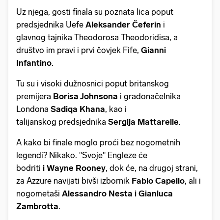
Uz njega, gosti finala su poznata lica poput
predsjednika Uefe
Aleksander Čeferin
i
glavnog tajnika Theodorosa Theodoridisa, a
društvo im pravi i prvi čovjek Fife,
Gianni
Infantino
.
Tu su i visoki dužnosnici poput britanskog
premijera
Borisa Johnsona
i gradonačelnika
Londona
Sadiqa Khana
, kao i
talijanskog predsjednika
Sergija Mattarelle
.
A kako bi finale moglo proći bez nogometnih
legendi? Nikako. "Svoje" Engleze će
bodriti
i
Wayne Rooney
, dok će, na drugoj strani,
za Azzure navijati bivši izbornik
Fabio Capello
, ali i
nogometaši
Alessandro Nesta i Gianluca
Zambrotta
.