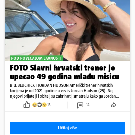
POD POVEĆALOM JAVNOSTI
FOTO Slavni hrvatski trener je
upecao 49 godina mlađu misicu
BILL BELICHICK I JORDAN HUDSON Američki trener hrvatskih
korijena je od 2021. godine u vezi s Jordan Hudson (25). No,
njegovi prijatelji i obitelj su zabrinuti, smatraju kako ga Jordan
kontrolira
18
14
Učitaj više