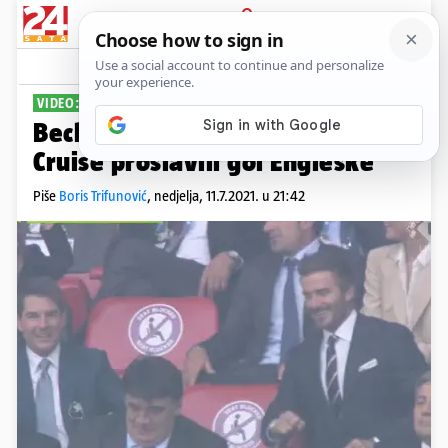
PRIJAVA
Sport
Komentari
42
VIDEO: NA FINALU I ŠUKER
Becks, daj šapu: Beckham i Tom
Cruise proslavili gol Engleske
Piše
Boris Trifunović
,
nedjelja, 11.7.2021. u 21:42