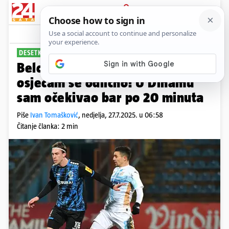
PRIJAVA
Sport
Komentari
46
DESETKA VARAŽDINA ZA 24SATA
PLUS+
Belcar: Otkad pijem novi lijek,
osjećam se odlično! U Dinamu
sam očekivao bar po 20 minuta
Piše
Ivan Tomašković
,
nedjelja, 27.7.2025. u 06:58
Čitanje članka: 2 min