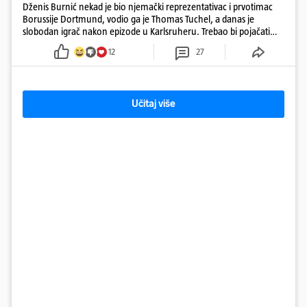
Dženis Burnić nekad je bio njemački reprezentativac i prvotimac
Borussije Dortmund, vodio ga je Thomas Tuchel, a danas je
slobodan igrač nakon epizode u Karlsruheru. Trebao bi pojačati
konkurenciju u veznom redu
12
27
Učitaj više