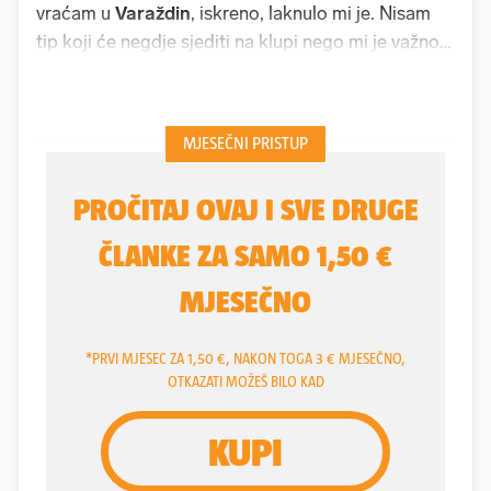
vraćam u
Varaždin
, iskreno, laknulo mi je. Nisam
tip koji će negdje sjediti na klupi nego mi je važno
da igram, počeo je
Leon Belcar
(23), kojem je
desetka
Varaždina
ponovno na leđima.