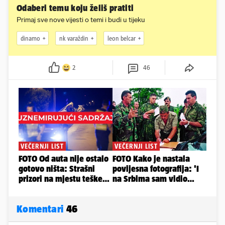
Odaberi temu koju želiš pratiti
Primaj sve nove vijesti o temi i budi u tijeku
dinamo
nk varaždin
leon belcar
2
46
Komentari
46