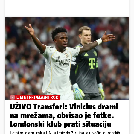
LJETNI PRIJELAZNI ROK
UŽIVO Transferi: Vinicius drami
na mrežama, obrisao je fotke.
Londonski klub prati situaciju
Ljetni prijelazni rok u HNL-u traje do 7. rujna, a u većini europskih