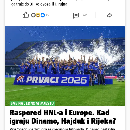
liga traje do 31. kolovoza ili 1. rujna
75
326
SVE NA JEDNOM MJESTU
Raspored HNL-a i Europe. Kad
igraju Dinamo, Hajduk i Rijeka?
Prvi "vječni derbi" igra se sredinom listopada. Dinamo nastavlja