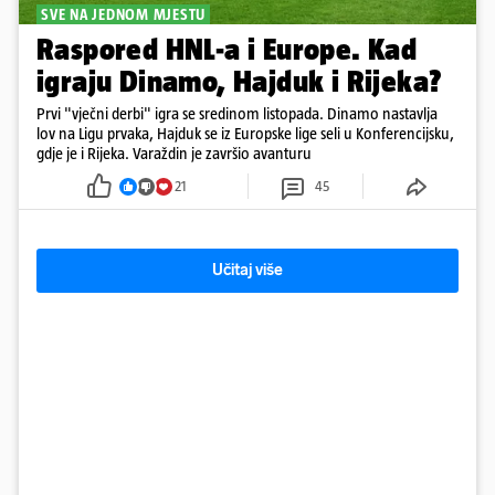
SVE NA JEDNOM MJESTU
Raspored HNL-a i Europe. Kad
igraju Dinamo, Hajduk i Rijeka?
Prvi "vječni derbi" igra se sredinom listopada. Dinamo nastavlja
lov na Ligu prvaka, Hajduk se iz Europske lige seli u Konferencijsku,
gdje je i Rijeka. Varaždin je završio avanturu
21
45
Učitaj više