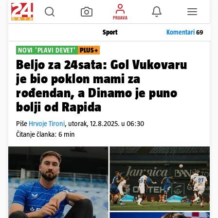
PRIJAVA
Sport
Komentari
69
NOVI 'PLAVI DEVET'
PLUS+
Beljo za 24sata: Gol Vukovaru
je bio poklon mami za
rođendan, a Dinamo je puno
bolji od Rapida
Piše
Hrvoje Tironi
,
utorak, 12.8.2025. u 06:30
Čitanje članka: 6 min