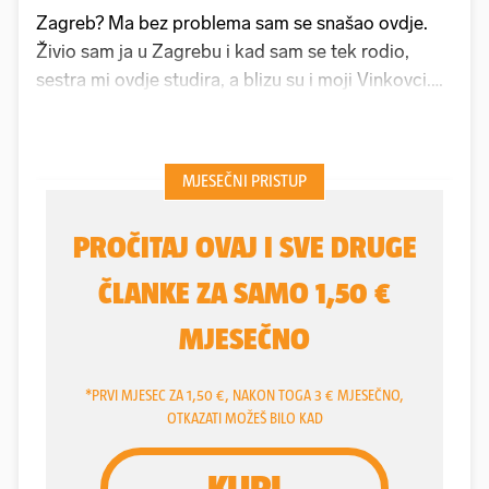
Zagreb? Ma bez problema sam se snašao ovdje.
Živio sam ja u Zagrebu i kad sam se tek rodio,
sestra mi ovdje studira, a blizu su i moji Vinkovci.
Lako sam se prilagodio na život u Zagrebu. Prvo
sam živio u sestrinu stanu, ona ionako radi na
sezoni u Makarskoj, ali sad sam pronašao svoj stan
i sve je baš kako treba, kaže nam
Dion Drena Beljo
(23).