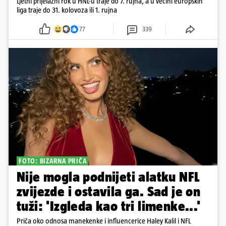
Ljetni prijelazni rok u HNL-u traje do 7. rujna, a u većini europskih
liga traje do 31. kolovoza ili 1. rujna
77
339
FOTO: BIZARNA PRIČA
Nije mogla podnijeti alatku NFL
zvijezde i ostavila ga. Sad je on
tuži: 'Izgleda kao tri limenke...'
Priča oko odnosa manekenke i influencerice Haley Kalil i NFL